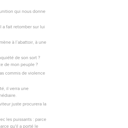
 punition qui nous donne
 a fait retomber sur lui
 mène à l’abattoir, à une
nquiété de son sort ?
olte de mon peuple ?
 pas commis de violence
té, il verra une
médiaire.
viteur juste procurera la
ec les puissants : parce
arce qu'il a porté le