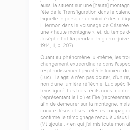
aussi la situent sur une [haute] montagne,
fête de la Transfiguration dans le calen
laquelle la presque unanimité des criti
l'Hermon dans le voisinage de Césarée d
une « haute montagne », et, du temps 
Josèphe fortifia pendant la guerre juive 
1914, II, p. 207).
Quant au phénomène lui-même, les trois
changement extraordinaire dans l'aspec
resplendissement pareil à la lumière du 
(Luc). Il s'agit, à n'en pas douter, d'un
non d'une lumière réfléchie. Luc spécifie
transfiguré. Les trois récits nous montr
(représentant la Loi) et Élie (représenta
afin de demeurer sur la montagne, mais
couvre Jésus et ses célestes compagnon
confirme le témoignage rendu à Jésus lo
(Mt ajoute : « en qui j'ai mis toute mon af