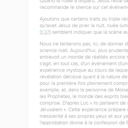
Quand la nuée a disparu, Jésus reste de
recommande le silence sur cet événemen
Ajoutons que certains traits du triple r
qu'avait Jésus de prier la nuit, nuée lu
9:37
) semblent indiquer que la scène eut
Nous ne tenterons pas, ici, de donner de 
science niait. Aujourd'hui, plus prudent
entrevoit un monde de réalités encore m
s'agit, en tout cas, d'un événement d'u
expérience mystique au cours de laquel
révélation décisive quant à la nature d
pour la première fois pleinement compris
exemple, et, dans la personne de Moise e
les Prophètes, le monde des esprits bie
comprise. D'après Luc « ils parlaient de 
Jérusalem ». Cette expérience prépare 
messianité à ses propres yeux et aux ye
l'approbation divine à la confession de P