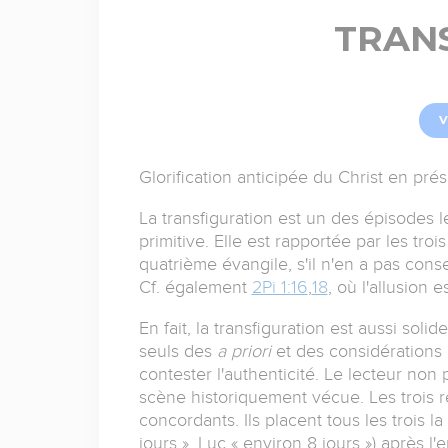
TRAN
V
Glorification anticipée du Christ en prés
La transfiguration est un des épisodes l
primitive. Elle est rapportée par les troi
quatrième évangile, s'il n'en a pas conse
Cf. également
2Pi 1:16
,
18
, où l'allusion e
En fait, la transfiguration est aussi sol
seuls des
a priori
et des considérations
contester l'authenticité. Le lecteur non
scène historiquement vécue. Les trois r
concordants. Ils placent tous les trois l
jours », Luc « environ 8 jours ») après l'