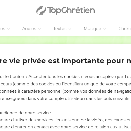
éos
Audios
Textes
Musique
Chrét
re vie privée est importante pour 
NEMENT DE L’ANNÉE !
ÉVITER LES VOTRES ?
sur le bouton « Accepter tous les cookies », vous acceptez que T
traceurs (comme des cookies ou l'identifiant unique de votre compte 
tes, leur impact, leur foi ou leur vision. Mais on voit
s données à caractère personnel (comme vos données de navigatio
fficiles qu'ils ont traversés, alors même que ce sont
 renseignées dans votre compte utilisateur) dans les buts suivants 
audience de notre service
s, et responsables reviennent sur les erreurs
 avancer avec plus de sagesse afin que leurs erreurs
ttre d'utiliser des services tiers tels que de la vidéo, des cartes
un ministère, une équipe, un groupe ou une famille,
ttre d'entrer en contact avec notre service de relation aux utilisat