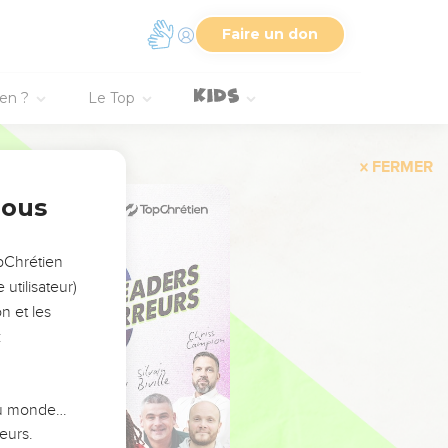
Faire un don
ien ?
Le Top
FERMER
nous
opChrétien
utilisateur)
n et les
:
 du monde…
eurs.