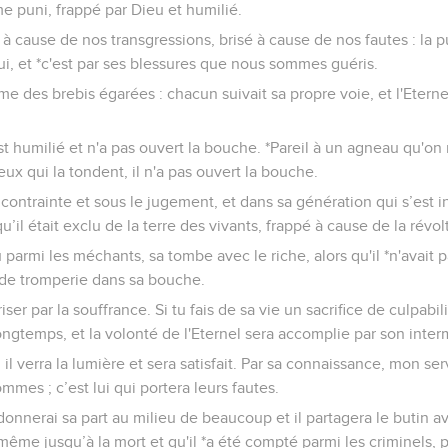
 puni, frappé par Dieu et humilié.
ssé à cause de nos transgressions, brisé à cause de nos fautes : la
lui, et *c'est par ses blessures que nous sommes guéris.
 des brebis égarées : chacun suivait sa propre voie, et l'Eternel
s’est humilié et n'a pas ouvert la bouche. *Pareil à un agneau qu'on
ux qui la tondent, il n'a pas ouvert la bouche.
a contrainte et sous le jugement, et dans sa génération qui s’est i
u’il était exclu de la terre des vivants, frappé à cause de la rév
parmi les méchants, sa tombe avec le riche, alors qu'il *n'avait
u de tromperie dans sa bouche.
iser par la souffrance. Si tu fais de sa vie un sacrifice de culpabili
ngtemps, et la volonté de l'Eternel sera accomplie par son inter
 il verra la lumière et sera satisfait. Par sa connaissance, mon ser
mes ; c’est lui qui portera leurs fautes.
 donnerai sa part au milieu de beaucoup et il partagera le butin av
i-même jusqu’à la mort et qu'il *a été compté parmi les criminels, p