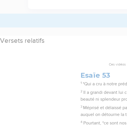
Versets relatifs
Ces vidéos 
Esaïe 53
1
*Qui a cru à notre prédi
2
Il a grandi devant lui
beauté ni splendeur prop
3
Méprisé et délaissé pa
auquel on détourne la t
4
Pourtant, *ce sont nos