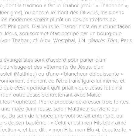
 dont la tradition a fait le Thabor (d'où : « Thaborion »,
drier grec), ou encore le mont des Oliviers, mais dans
ques modernes voient plutôt un des contreforts de
e Philippes. D'ailleurs le Thabor n'est en aucune façon
de Jésus, son sommet était occupé par un bourg que
(voir Thabor ; cf. Alex. Westphal, J.N.
d'après Tém.,
Paris
 évangélistes sont d'accord pour parler d'un
t du visage et des vêtements de Jésus, d'un
soleil (Matthieu) ou d'une « blancheur éblouissante »
 rayonnement émanant de l'être transfiguré lui-même, et
 que c'est « pendant qu'il priait » que Jésus fut ainsi
ent en outre Jésus s'entretenant avec Moise
nt les Prophètes). Pierre propose de dresser trois tentes,
 une nuée (lumineuse, selon Matthieu) survient qui
s. Du sein de la nuée une voix se fait entendre, qui
rs de son baptême : « Celui-ci est mon Fils bien-aimé
fection », et Luc dit : « mon Fils, mon Élu »), écoutez-le. »