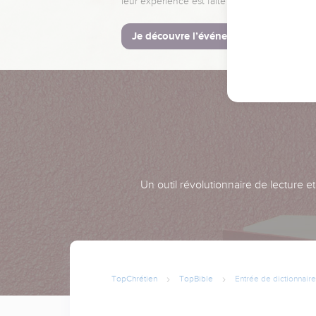
leur expérience est faite pour vous.
Je découvre l’événement
Un outil révolutionnaire de lecture e
TopChrétien
TopBible
Entrée de dictionnaire