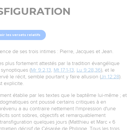
SFIGURATION
oir les versets relatifs
ence de ses trois intimes : Pierre, Jacques et Jean.
es plus fortement attestés par la tradition évangélique
s synoptiques (
Mr 9:2
,
13
,
Mt 17:1-13
,
Lu 9:28
,
36
), et le
rvé le récit, semble pourtant y faire allusion (
Jn 12:28
).
st explicite.
idement établie par les textes que le baptême lui-même ; et
 dogmatiques ont poussé certains critiques à en
 prévenu a au contraire nettement l'impression d'une
écits sont sobres, objectifs et remarquablement
a transfiguration quelques jours (Matthieu et Marc « 6
entretien décisif de Césarée de Philippe. Tous les trois