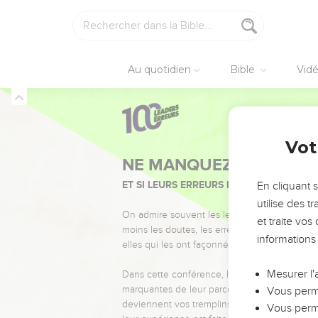
Au quotidien
Bible
Vid
Vot
NE MANQUEZ PAS L’ÉVÉ
ET SI LEURS ERREURS POUVAIENT VOUS 
En cliquant 
utilise des 
On admire souvent les leaders pour leurs réussi
et traite vo
moins les doutes, les erreurs et les saisons di
informations
elles qui les ont façonnés.
Mesurer l'
Dans cette conférence, leaders, entrepreneur
marquantes de leur parcours et les clés pour
Vous perme
deviennent vos tremplins. Que vous guidiez 
Vous perme