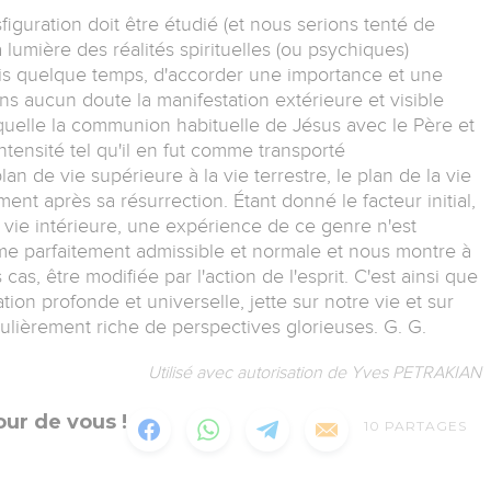
uration doit être étudié (et nous serions tenté de
la lumière des réalités spirituelles (ou psychiques)
uis quelque temps, d'accorder une importance et une
ans aucun doute la manifestation extérieure et visible
quelle la communion habituelle de Jésus avec le Père et
ntensité tel qu'il en fut comme transporté
 de vie supérieure à la vie terrestre, le plan de la vie
ement après sa résurrection. Étant donné le facteur initial,
a vie intérieure, une expérience de ce genre n'est
ême parfaitement admissible et normale et nous montre à
cas, être modifiée par l'action de l'esprit. C'est ainsi que
cation profonde et universelle, jette sur notre vie et sur
gulièrement riche de perspectives glorieuses. G. G.
Utilisé avec autorisation de Yves PETRAKIAN
ur de vous !
10
PARTAGES