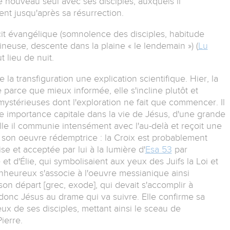
 nouveau seul avec ses disciples, auxquels il
t jusqu'après sa résurrection.
écit évangélique (somnolence des disciples, habitude
mineuse, descente dans la plaine « le lendemain ») (
Lu
 lieu de nuit.
la transfiguration une explication scientifique. Hier, la
e parce que mieux informée, elle s'incline plutôt et
ystérieuses dont l'exploration ne fait que commencer. Il
ne importance capitale dans la vie de Jésus, d'une grande
le il communie intensément avec l'au-delà et reçoit une
e son oeuvre rédemptrice : la Croix est probablement
e et acceptée par lui à la lumière d'
Esa 53
par
t d'Élie, qui symbolisaient aux yeux des Juifs la Loi et
nheureux s'associe à l'oeuvre messianique ainsi
son départ [grec, exode], qui devait s'accomplir à
donc Jésus au drame qui va suivre. Elle confirme sa
ux de ses disciples, mettant ainsi le sceau de
ierre.