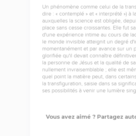
Un phénomène comme celui de la transfig
dire : « contemplé » et « interprété ») à 
auxquelles la science est obligée, dep
place sans cesse croissantes. Elle fut s
d'une expérience intime au cours de la
le monde invisible atteignit un degré d'i
momentanément et par avance sur un plan
glorifiée qu'il devait connaître définitiv
la personne de Jésus et la qualité de s
nullement invraisemblable ; elle est m
quel point la matière peut, dans certains 
la transfiguration, saisie dans sa signifi
ses possibilités à venir une lumière sin
Vous avez aimé ? Partagez auto