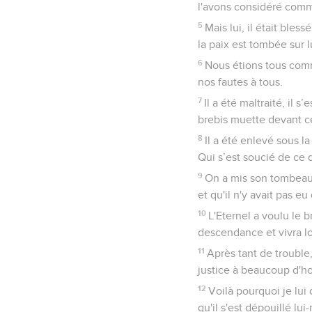
l'avons considéré comme
5
Mais lui, il était ble
la paix est tombée sur 
6
Nous étions tous comme
nos fautes à tous.
7
Il a été maltraité, il 
brebis muette devant ce
8
Il a été enlevé sous l
Qui s’est soucié de ce q
9
On a mis son tombeau 
et qu'il n'y avait pas e
10
L'Eternel a voulu le br
descendance et vivra lo
11
Après tant de trouble,
justice à beaucoup d'hom
12
Voilà pourquoi je lui
qu'il s'est dépouillé lu