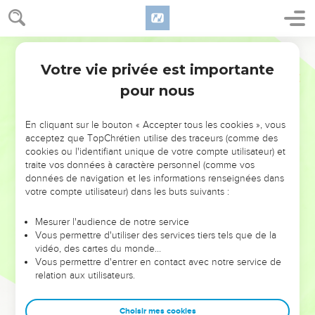
Votre vie privée est importante
pour nous
NE MANQUEZ PAS L’ÉVÉNEMENT
En cliquant sur le bouton « Accepter tous les cookies », vous
DE L’ANNÉE !
acceptez que TopChrétien utilise des traceurs (comme des
cookies ou l'identifiant unique de votre compte utilisateur) et
ET SI LEURS ERREURS POUVAIENT VOUS ÉVITER LES
traite vos données à caractère personnel (comme vos
VOTRES ?
données de navigation et les informations renseignées dans
votre compte utilisateur) dans les buts suivants :
On admire souvent les leaders pour leurs réussites, leur impact,
leur foi ou leur vision. Mais on voit moins les doutes, les erreurs
Mesurer l'audience de notre service
Vous permettre d'utiliser des services tiers tels que de la
et les saisons difficiles qu'ils ont traversés, alors même que ce
vidéo, des cartes du monde…
sont elles qui les ont façonnés.
Vous permettre d'entrer en contact avec notre service de
relation aux utilisateurs.
Dans cette conférence, leaders, entrepreneurs, et responsables
reviennent sur les erreurs marquantes de leur parcours et les
clés pour avancer avec plus de sagesse afin que leurs erreurs
Choisir mes cookies