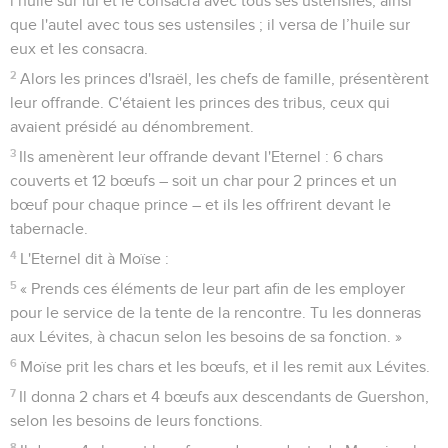
l’huile sur lui et le consacra avec tous ses ustensiles, ainsi
que l'autel avec tous ses ustensiles ; il versa de l’huile sur
eux et les consacra.
2
Alors les princes d'Israël, les chefs de famille, présentèrent
leur offrande. C'étaient les princes des tribus, ceux qui
avaient présidé au dénombrement.
3
Ils amenèrent leur offrande devant l'Eternel : 6 chars
couverts et 12 bœufs – soit un char pour 2 princes et un
bœuf pour chaque prince – et ils les offrirent devant le
tabernacle.
4
L'Eternel dit à Moïse :
5
« Prends ces éléments de leur part afin de les employer
pour le service de la tente de la rencontre. Tu les donneras
aux Lévites, à chacun selon les besoins de sa fonction. »
6
Moïse prit les chars et les bœufs, et il les remit aux Lévites.
7
Il donna 2 chars et 4 bœufs aux descendants de Guershon,
selon les besoins de leurs fonctions.
8