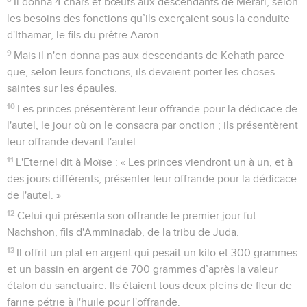
Il donna 4 chars et bœufs aux descendants de Merari, selon
les besoins des fonctions qu’ils exerçaient sous la conduite
d'Ithamar, le fils du prêtre Aaron.
9
Mais il n'en donna pas aux descendants de Kehath parce
que, selon leurs fonctions, ils devaient porter les choses
saintes sur les épaules.
10
Les princes présentèrent leur offrande pour la dédicace de
l'autel, le jour où on le consacra par onction ; ils présentèrent
leur offrande devant l'autel.
11
L'Eternel dit à Moïse : « Les princes viendront un à un, et à
des jours différents, présenter leur offrande pour la dédicace
de l'autel. »
12
Celui qui présenta son offrande le premier jour fut
Nachshon, fils d'Amminadab, de la tribu de Juda.
13
Il offrit un plat en argent qui pesait un kilo et 300 grammes
et un bassin en argent de 700 grammes d’après la valeur
étalon du sanctuaire. Ils étaient tous deux pleins de fleur de
farine pétrie à l'huile pour l'offrande.