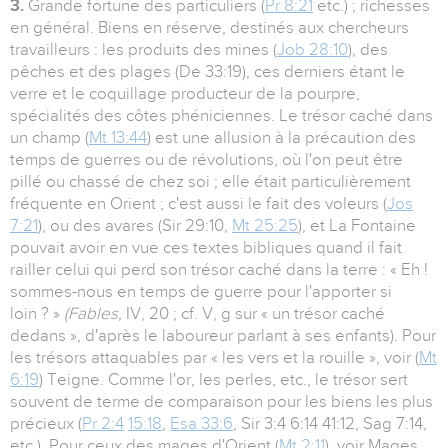
3.
Grande fortune des particuliers (
Pr 8:21
etc.) ; richesses
en général. Biens en réserve, destinés aux chercheurs
travailleurs : les produits des mines (
Job 28:10
), des
pêches et des plages (De 33:19), ces derniers étant le
verre et le coquillage producteur de la pourpre,
spécialités des côtes phéniciennes. Le trésor caché dans
un champ (
Mt 13:44
) est une allusion à la précaution des
temps de guerres ou de révolutions, où l'on peut être
pillé ou chassé de chez soi ; elle était particulièrement
fréquente en Orient ; c'est aussi le fait des voleurs (
Jos
7:21
), ou des avares (Sir 29:10,
Mt 25:25
), et La Fontaine
pouvait avoir en vue ces textes bibliques quand il fait
railler celui qui perd son trésor caché dans la terre : « Eh !
sommes-nous en temps de guerre pour l'apporter si
loin ? »
(Fables,
IV, 20 ; cf. V, g sur « un trésor caché
dedans », d'après le laboureur parlant à ses enfants). Pour
les trésors attaquables par « les vers et la rouille », voir (
Mt
6:19
) Teigne. Comme l'or, les perles, etc., le trésor sert
souvent de terme de comparaison pour les biens les plus
précieux (
Pr 2:4
15:18
,
Esa 33:6
, Sir 3:4 6:14 41:12, Sag 7:14,
etc.). Pour ceux des mages d'Orient (
Mt 2:11
), voir Mages.