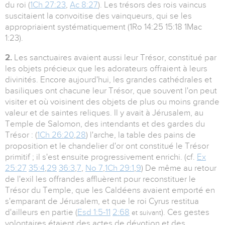
du roi (
1Ch 27:23
,
Ac 8:27
). Les trésors des rois vaincus
suscitaient la convoitise des vainqueurs, qui se les
appropriaient systématiquement (1Ro 14:25 15:18 1Mac
1:23).
2.
Les sanctuaires avaient aussi leur Trésor, constitué par
les objets précieux que les adorateurs offraient à leurs
divinités. Encore aujourd'hui, les grandes cathédrales et
basiliques ont chacune leur Trésor, que souvent l'on peut
visiter et où voisinent des objets de plus ou moins grande
valeur et de saintes reliques. Il y avait à Jérusalem, au
Temple de Salomon, des intendants et des gardes du
Trésor : (
1Ch 26:20
,
28
) l'arche, la table des pains de
proposition et le chandelier d'or ont constitué le Trésor
primitif ; il s'est ensuite progressivement enrichi. (cf.
Ex
25:27
35:4
,
29
36:3
,
7
,
No 7
,
1Ch 29:1
,
9
) De même au retour
de l'exil les offrandes affluèrent pour reconstituer le
Trésor du Temple, que les Caldéens avaient emporté en
s'emparant de Jérusalem, et que le roi Cyrus restitua
d'ailleurs en partie (
Esd 1:5-11
2:68
). Ces gestes
et suivant
volontaires étaient des actes de dévotion et des