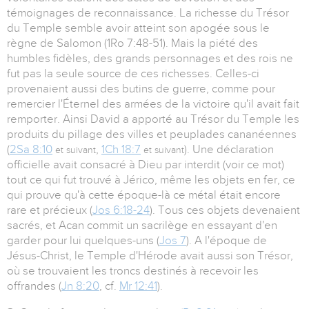
témoignages de reconnaissance. La richesse du Trésor
du Temple semble avoir atteint son apogée sous le
règne de Salomon (1Ro 7:48-51). Mais la piété des
humbles fidèles, des grands personnages et des rois ne
fut pas la seule source de ces richesses. Celles-ci
provenaient aussi des butins de guerre, comme pour
remercier l'Éternel des armées de la victoire qu'il avait fait
remporter. Ainsi David a apporté au Trésor du Temple les
produits du pillage des villes et peuplades cananéennes
(
2Sa 8:10
,
1Ch 18:7
). Une déclaration
et suivant
et suivant
officielle avait consacré à Dieu par interdit (voir ce mot)
tout ce qui fut trouvé à Jérico, même les objets en fer, ce
qui prouve qu'à cette époque-là ce métal était encore
rare et précieux (
Jos 6:18-24
). Tous ces objets devenaient
sacrés, et Acan commit un sacrilège en essayant d'en
garder pour lui quelques-uns (
Jos 7
). A l'époque de
Jésus-Christ, le Temple d'Hérode avait aussi son Trésor,
où se trouvaient les troncs destinés à recevoir les
offrandes (
Jn 8:20
, cf.
Mr 12:41
).