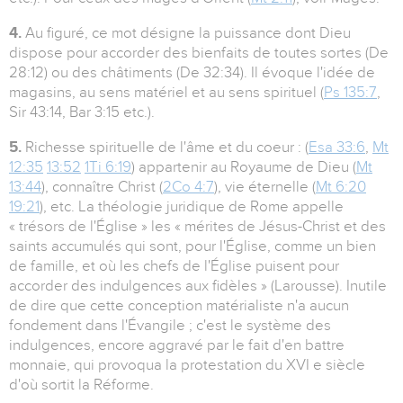
4.
Au figuré, ce mot désigne la puissance dont Dieu
dispose pour accorder des bienfaits de toutes sortes (De
28:12) ou des châtiments (De 32:34). Il évoque l'idée de
magasins, au sens matériel et au sens spirituel (
Ps 135:7
,
Sir 43:14, Bar 3:15 etc.).
5.
Richesse spirituelle de l'âme et du coeur : (
Esa 33:6
,
Mt
12:35
13:52
1Ti 6:19
) appartenir au Royaume de Dieu (
Mt
13:44
), connaître Christ (
2Co 4:7
), vie éternelle (
Mt 6:20
19:21
), etc. La théologie juridique de Rome appelle
« trésors de l'Église » les « mérites de Jésus-Christ et des
saints accumulés qui sont, pour l'Église, comme un bien
de famille, et où les chefs de l'Église puisent pour
accorder des indulgences aux fidèles » (Larousse). Inutile
de dire que cette conception matérialiste n'a aucun
fondement dans l'Évangile ; c'est le système des
indulgences, encore aggravé par le fait d'en battre
monnaie, qui provoqua la protestation du XVI e siècle
d'où sortit la Réforme.