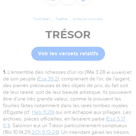
TopChrétien
TopBible
Entrée de dictionnaire
TRÉSOR
Voir les versets relatifs
1.
L'ensemble des richesses d'un roi (1Ma 3:28
) et
et suivant
de son peuple (
Esa 39:2
), comprenant de l'or, de l'argent,
des pierres précieuses et des objets de prix, du fait soit
de leur rareté, soit de leur beauté artistique. Ils pouvaient
être d'une très grande valeur, comme le prouvent les
fouilles faites notamment dans les rares tombes royales
d'Egypte (cf.
Heb 11:26
) qui ont échappé aux pillages. Les
archives, pièces officielles, en faisaient partie (
Esd 5:17
6:1
). Salomon eut un Trésor particulièrement somptueux
(1Ro 10:14,29,
2Ch 9:13-24
). Un intendant gérait les trésors