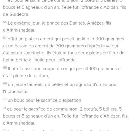
et, pour le sacrifice de communion, 2 bœufs, 5 béliers, 5
boucs et 5 agneaux d'un an. Telle fut l'offrande d'Abidan, fils
de Guideoni.
66
Le dixième jour, le prince des Danites, Ahiézer, fils
d'Ammishaddaï,
67
offrit un plat en argent qui pesait un kilo et 300 grammes
et un bassin en argent de 700 grammes d’après la valeur
étalon du sanctuaire. Ils étaient tous deux pleins de fleur de
farine pétrie à l'huile pour l'offrande.
68
Il offrit aussi une coupe en or qui pesait 100 grammes et
était pleine de parfum,
69
un jeune taureau, un bélier et un agneau d'un an pour
l'holocauste,
70
un bouc pour le sacrifice d'expiation
71
et, pour le sacrifice de communion, 2 bœufs, 5 béliers, 5
boucs et 5 agneaux d'un an. Telle fut l'offrande d'Ahiézer, fils
d'Ammishaddaï.
72