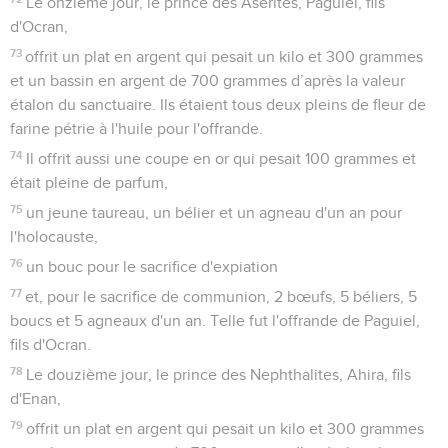
Le onzième jour, le prince des Asérites, Paguiel, fils
d'Ocran,
73
offrit un plat en argent qui pesait un kilo et 300 grammes
et un bassin en argent de 700 grammes d’après la valeur
étalon du sanctuaire. Ils étaient tous deux pleins de fleur de
farine pétrie à l'huile pour l'offrande.
74
Il offrit aussi une coupe en or qui pesait 100 grammes et
était pleine de parfum,
75
un jeune taureau, un bélier et un agneau d'un an pour
l'holocauste,
76
un bouc pour le sacrifice d'expiation
77
et, pour le sacrifice de communion, 2 bœufs, 5 béliers, 5
boucs et 5 agneaux d'un an. Telle fut l'offrande de Paguiel,
fils d'Ocran.
78
Le douzième jour, le prince des Nephthalites, Ahira, fils
d'Enan,
79
offrit un plat en argent qui pesait un kilo et 300 grammes