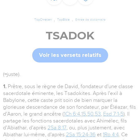
TopChrétien
TopBible
Entrée de dictionnaire
TSADOK
Voir les versets relatifs
(=juste).
1.
Prêtre, sous le règne de David, fondateur d'une classe
sacerdotale éminente, les Tsadokites. Après l'exil à
Babylone, cette caste prit soin de bien marquer la
glorieuse descendance de son fondateur, par Éléazar, fils
d'Aaron, le grand ancêtre (
1Ch 6:4
,
15
,
50
,
53
,
Esd 7:1-5
). Il
partage les fonctions sacerdotales avec Ahimélec, fils
d'Abiathar, d'après
2Sa 8:17
, ou, plus justement, avec
Abiathar lui-même, d'après
2Sa 15:24-36
et
1
Ro 4:4
. Ce