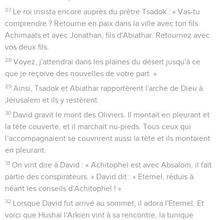
27
Le roi insista encore auprès du prêtre Tsadok : « Vas-tu
comprendre ? Retourne en paix dans la ville avec ton fils
Achimaats et avec Jonathan, fils d'Abiathar. Retournez avec
vos deux fils.
28
Voyez, j'attendrai dans les plaines du désert jusqu'à ce
que je reçoive des nouvelles de votre part. »
29
Ainsi, Tsadok et Abiathar rapportèrent l'arche de Dieu à
Jérusalem et ils y restèrent.
30
David gravit le mont des Oliviers. Il montait en pleurant et
la tête couverte, et il marchait nu-pieds. Tous ceux qui
l’accompagnaient se couvrirent aussi la tête et ils montaient
en pleurant.
31
On vint dire à David : « Achitophel est avec Absalom, il fait
partie des conspirateurs. » David dit : « Eternel, réduis à
néant les conseils d'Achitophel ! »
32
Lorsque David fut arrivé au sommet, il adora l'Eternel. Et
voici que Hushaï l'Arkien vint à sa rencontre, la tunique