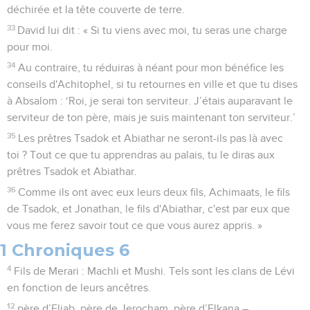
déchirée et la tête couverte de terre.
33
David lui dit : « Si tu viens avec moi, tu seras une charge
pour moi.
34
Au contraire, tu réduiras à néant pour mon bénéfice les
conseils d'Achitophel, si tu retournes en ville et que tu dises
à Absalom : ‘Roi, je serai ton serviteur. J’étais auparavant le
serviteur de ton père, mais je suis maintenant ton serviteur.’
35
Les prêtres Tsadok et Abiathar ne seront-ils pas là avec
toi ? Tout ce que tu apprendras au palais, tu le diras aux
prêtres Tsadok et Abiathar.
36
Comme ils ont avec eux leurs deux fils, Achimaats, le fils
de Tsadok, et Jonathan, le fils d'Abiathar, c'est par eux que
vous me ferez savoir tout ce que vous aurez appris. »
1 Chroniques 6
4
Fils de Merari : Machli et Mushi. Tels sont les clans de Lévi
en fonction de leurs ancêtres.
12
père d’Eliab, père de Jerocham, père d’Elkana –