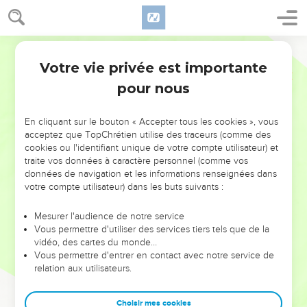
Votre vie privée est importante
pour nous
NE MANQUEZ PAS L’ÉVÉNEMENT
En cliquant sur le bouton « Accepter tous les cookies », vous
DE L’ANNÉE !
acceptez que TopChrétien utilise des traceurs (comme des
cookies ou l'identifiant unique de votre compte utilisateur) et
ET SI LEURS ERREURS POUVAIENT VOUS ÉVITER LES
traite vos données à caractère personnel (comme vos
VOTRES ?
données de navigation et les informations renseignées dans
votre compte utilisateur) dans les buts suivants :
On admire souvent les leaders pour leurs réussites, leur impact,
leur foi ou leur vision. Mais on voit moins les doutes, les erreurs
Mesurer l'audience de notre service
Vous permettre d'utiliser des services tiers tels que de la
et les saisons difficiles qu'ils ont traversés, alors même que ce
vidéo, des cartes du monde…
sont elles qui les ont façonnés.
Vous permettre d'entrer en contact avec notre service de
relation aux utilisateurs.
Dans cette conférence, leaders, entrepreneurs, et responsables
reviennent sur les erreurs marquantes de leur parcours et les
clés pour avancer avec plus de sagesse afin que leurs erreurs
Choisir mes cookies