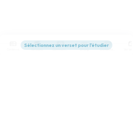
Contenus
Versions
Commentaires
Strong
Dictionnaire
Paramètres de lecture
Afficher les numéros de versets
Mode dyslexique
Désactivé
Simple
Coul
eur
Police d'écriture