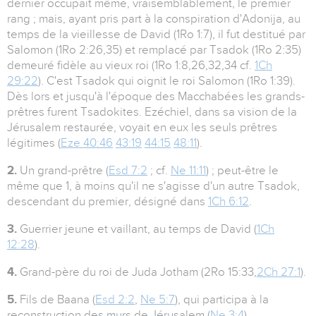
dernier occupait même, vraisemblablement, le premier
rang ; mais, ayant pris part à la conspiration d'Adonija, au
temps de la vieillesse de David (1Ro 1:7), il fut destitué par
Salomon (1Ro 2:26,35) et remplacé par Tsadok (1Ro 2:35)
demeuré fidèle au vieux roi (1Ro 1:8,26,32,34 cf.
1Ch
29:22
). C'est Tsadok qui oignit le roi Salomon (1Ro 1:39).
Dès lors et jusqu'à l'époque des Macchabées les grands-
prêtres furent Tsadokites. Ezéchiel, dans sa vision de la
Jérusalem restaurée, voyait en eux les seuls prêtres
légitimes (
Eze 40:46
43:19
44:15
48:11
).
2.
Un grand-prêtre (
Esd 7:2
; cf.
Ne 11:11
) ; peut-être le
même que 1, à moins qu'il ne s'agisse d'un autre Tsadok,
descendant du premier, désigné dans
1Ch 6:12
.
3.
Guerrier jeune et vaillant, au temps de David (
1Ch
12:28
).
4.
Grand-père du roi de Juda Jotham (2Ro 15:33,
2Ch 27:1
).
5.
Fils de Baana (
Esd 2:2
,
Ne 5:7
), qui participa à la
reconstruction des murs de Jérusalem (
Ne 3:4
).