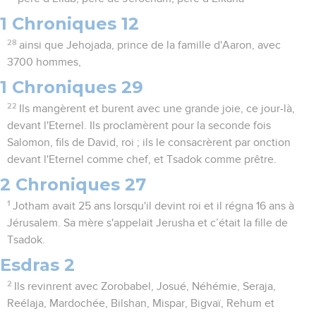
1 Chroniques 12
28
ainsi que Jehojada, prince de la famille d'Aaron, avec
3700 hommes,
1 Chroniques 29
22
Ils mangèrent et burent avec une grande joie, ce jour-là,
devant l'Eternel. Ils proclamèrent pour la seconde fois
Salomon, fils de David, roi ; ils le consacrèrent par onction
devant l'Eternel comme chef, et Tsadok comme prêtre.
2 Chroniques 27
1
Jotham avait 25 ans lorsqu'il devint roi et il régna 16 ans à
Jérusalem. Sa mère s'appelait Jerusha et c’était la fille de
Tsadok.
Esdras 2
2
Ils revinrent avec Zorobabel, Josué, Néhémie, Seraja,
Reélaja, Mardochée, Bilshan, Mispar, Bigvaï, Rehum et