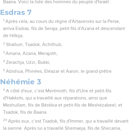
Baana. Voici la liste des hommes du peuple d'Israël :
Esdras 7
1
Après cela, au cours du règne d'Artaxerxès sur la Perse,
arriva Esdras, fils de Seraja, petit-fils d'Azaria et descendant
de Hilkija,
2
Shallum, Tsadok, Achithub,
3
Amaria, Azaria, Merajoth,
4
Zerachja, Uzzi, Bukki,
5
Abishua, Phinées, Eléazar et Aaron, le grand-prêtre.
Néhémie 3
4
A côté d'eux, c’est Merémoth, fils d'Urie et petit-fils
d'Hakkots, qui a travaillé aux réparations, ainsi que
Meshullam, fils de Bérékia et petit-fils de Meshézabeel, et
Tsadok, fils de Baana.
29
Après eux, c’est Tsadok, fils d'Immer, qui a travaillé devant
la sienne. Après lui a travaillé Shemaeja, fils de Shecania,