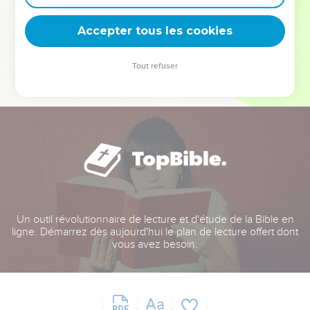
deviennent vos tremplins. Que vous guidiez un ministère, une
équipe, un groupe ou une famille, leur expérience est faite
Accepter tous les cookies
pour vous.
Tout refuser
Je découvre l’événement
Un outil révolutionnaire de lecture et d'étude de la Bible en
ligne. Démarrez dès aujourd'hui le plan de lecture offert dont
vous avez besoin.