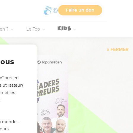
Faire un don
ien ?
Le Top
FERMER
nous
opChrétien
utilisateur)
n et les
:
 du monde…
eurs.