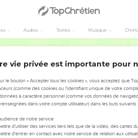
éos
Audios
Textes
Musique
Chrét
re vie privée est importante pour 
NEMENT DE L’ANNÉE !
ÉVITER LES VOTRES ?
sur le bouton « Accepter tous les cookies », vous acceptez que T
traceurs (comme des cookies ou l'identifiant unique de votre compte 
tes, leur impact, leur foi ou leur vision. Mais on voit
s données à caractère personnel (comme vos données de navigatio
fficiles qu'ils ont traversés, alors même que ce sont
 renseignées dans votre compte utilisateur) dans les buts suivants 
audience de notre service
s, et responsables reviennent sur les erreurs
 avancer avec plus de sagesse afin que leurs erreurs
ttre d'utiliser des services tiers tels que de la vidéo, des cartes
un ministère, une équipe, un groupe ou une famille,
ttre d'entrer en contact avec notre service de relation aux utilisat