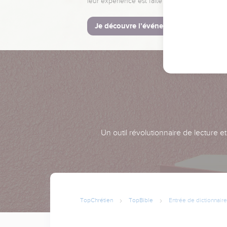
leur expérience est faite pour vous.
Je découvre l’événement
Un outil révolutionnaire de lecture e
TopChrétien
TopBible
Entrée de dictionnaire