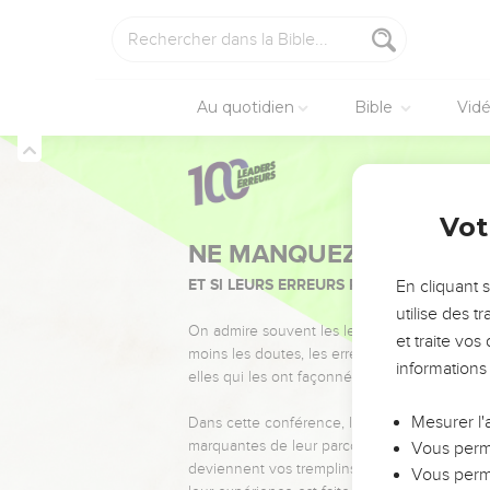
Au quotidien
Bible
Vid
Vot
NE MANQUEZ PAS L’ÉVÉ
ET SI LEURS ERREURS POUVAIENT VOUS 
En cliquant 
utilise des 
On admire souvent les leaders pour leurs réussi
et traite vo
moins les doutes, les erreurs et les saisons di
informations
elles qui les ont façonnés.
Mesurer l'
Dans cette conférence, leaders, entrepreneur
marquantes de leur parcours et les clés pour
Vous perme
deviennent vos tremplins. Que vous guidiez 
Vous perme