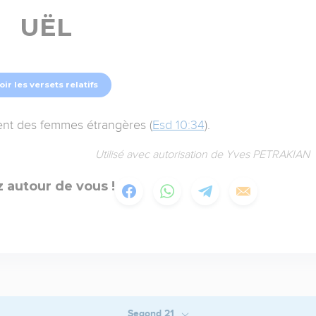
UËL
oir les versets relatifs
ent des femmes étrangères (
Esd 10:34
).
Utilisé avec autorisation de Yves PETRAKIAN
 autour de vous !
Segond 21