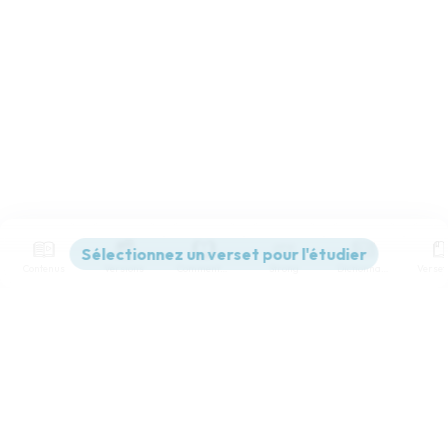
Contenus
Versions
Commentaires
Strong
Dictionnaire
Paramètres de lecture
Afficher les numéros de versets
Mode dyslexique