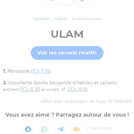
TopChrétien
TopBible
Entrée de dictionnaire
ULAM
Voir les versets relatifs
1.
Manassite (
1Ch 7:16
).
2.
Importante famille benjamite d'habiles et vaillants
archers (
1Ch 8:39
, cf.
2Ch 14:8
).
et suivant
Utilisé avec autorisation de Yves PETRAKIAN
Vous avez aimé ? Partagez autour de vous !
1
PARTAGES