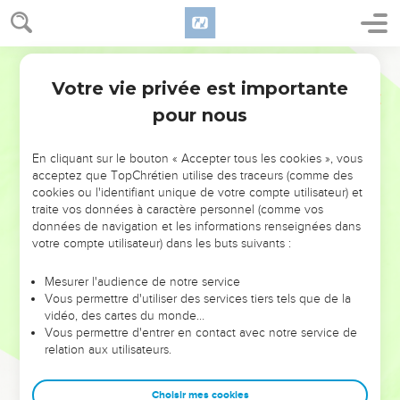
Votre vie privée est importante
pour nous
NE MANQUEZ PAS L’ÉVÉNEMENT
En cliquant sur le bouton « Accepter tous les cookies », vous
DE L’ANNÉE !
acceptez que TopChrétien utilise des traceurs (comme des
cookies ou l'identifiant unique de votre compte utilisateur) et
ET SI LEURS ERREURS POUVAIENT VOUS ÉVITER LES
traite vos données à caractère personnel (comme vos
VOTRES ?
données de navigation et les informations renseignées dans
votre compte utilisateur) dans les buts suivants :
On admire souvent les leaders pour leurs réussites, leur impact,
leur foi ou leur vision. Mais on voit moins les doutes, les erreurs
Mesurer l'audience de notre service
Vous permettre d'utiliser des services tiers tels que de la
et les saisons difficiles qu'ils ont traversés, alors même que ce
vidéo, des cartes du monde…
sont elles qui les ont façonnés.
Vous permettre d'entrer en contact avec notre service de
relation aux utilisateurs.
Dans cette conférence, leaders, entrepreneurs, et responsables
reviennent sur les erreurs marquantes de leur parcours et les
clés pour avancer avec plus de sagesse afin que leurs erreurs
Choisir mes cookies