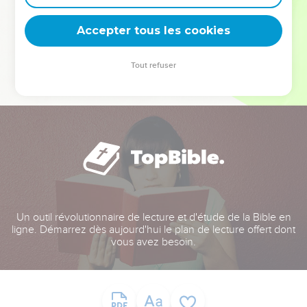
deviennent vos tremplins. Que vous guidiez un ministère, une
équipe, un groupe ou une famille, leur expérience est faite
Accepter tous les cookies
pour vous.
Tout refuser
Je découvre l’événement
Un outil révolutionnaire de lecture et d'étude de la Bible en
ligne. Démarrez dès aujourd'hui le plan de lecture offert dont
vous avez besoin.