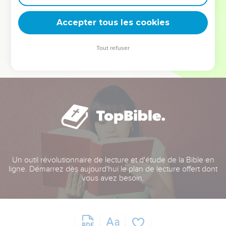
deviennent vos tremplins. Que vous guidiez un ministère, une
équipe, un groupe ou une famille, leur expérience est faite
Accepter tous les cookies
pour vous.
Tout refuser
Je découvre l’événement
Un outil révolutionnaire de lecture et d'étude de la Bible en
ligne. Démarrez dès aujourd'hui le plan de lecture offert dont
vous avez besoin.