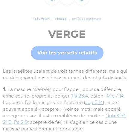
TopChrétien
TopBible
Entrée de dictionnaire
VERGE
Voir les versets relatifs
Les Israélites usaient de trois termes différents, mais qui
ne désignaient pas nécessairement des objets distincts.
1.
La massue
(chébèt),
pour frapper, pour se défendre,
arme courte, propre au berger (
Ps 23:4
, bâton ;
Mic 7:14
,
houlette). De là, insigne de l'autorité (
Jug 5:14
) ; alors,
souvent appelé « sceptre » (voir ce mot) ; mais appelé
« verge » quand il est un emblème de punition (
Job 9:34
21:9
,
Ps 2:9
: sceptre de fer) ; il s'agit en ce cas d'une
massue particulièrement redoutable.