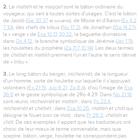
2.
Le
mattèh
et le
maqqel
sont le bâton ordinaire du
voyageur, qui sert à toutes sortes d'usages. C'est le bâton
de Jacob (
Ge 30:37
), de Moise et d'Aaron (
Ex 4:2
et suivants
7:10
), des chefs de tribus (
No 17:2
), de Jonathan (
1Sa 14:27
),
la « verge » de
Esa 10:13
30:32
, la baguette divinatoire
dans
Os 4:12
, la branche symbolique de Jérémie (
Jer 1:11
),
les houlettes du prophète (
Za 11:7
,
10
,
14
). Les deux termes
de
chébèt
et
mattèh
prennent l'un et l'autre le sens dérivé
de « tribu ».
3.
Le long bâton du berger,
micheènèt,
de la longueur
d'un homme, sorte de houlette sur laquelle il s'appuyait
volontiers (
Ex 21:19
,
Jug 6:21
,
Za 8:4
), d'où l'image de
Esa
36:6
et le geste symbolique de 2Ro 4:29. Dans
No 21:18
sont réunis
micheènèt
et
mattèh
; dans
Ps 23:4
,
micheènèt
et
chébèt ;
dans
Esa 10:26
,
mattèh
et
chôt
qui
désigne le fouet (voir ce mot) ; dans
Pr 26:3
,
chébèt
et
chôt.
De ces exemples il appert que les traducteurs ont
choisi de leur mieux le terme convenable, mais que
sceptre, bâton, verge, houlette ne correspondent pas