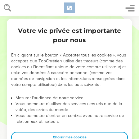
Votre vie privée est importante
pour nous
NE MANQUEZ PAS L’ÉVÉNEMENT
En cliquant sur le bouton « Accepter tous les cookies », vous
DE L’ANNÉE !
acceptez que TopChrétien utilise des traceurs (comme des
cookies ou l'identifiant unique de votre compte utilisateur) et
ET SI LEURS ERREURS POUVAIENT VOUS ÉVITER LES
traite vos données à caractère personnel (comme vos
VOTRES ?
données de navigation et les informations renseignées dans
votre compte utilisateur) dans les buts suivants :
On admire souvent les leaders pour leurs réussites, leur impact,
leur foi ou leur vision. Mais on voit moins les doutes, les erreurs
Mesurer l'audience de notre service
Vous permettre d'utiliser des services tiers tels que de la
et les saisons difficiles qu'ils ont traversés, alors même que ce
vidéo, des cartes du monde…
sont elles qui les ont façonnés.
Vous permettre d'entrer en contact avec notre service de
relation aux utilisateurs.
Dans cette conférence, leaders, entrepreneurs, et responsables
reviennent sur les erreurs marquantes de leur parcours et les
clés pour avancer avec plus de sagesse afin que leurs erreurs
Choisir mes cookies