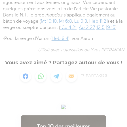
rigoureusement aux termes originaux. Voir cependant
quelques précisions vers la fin de l'article Vie pastorale.
Dans le N.T. le grec
rhabdos
s'applique également au
bâton de voyage (
Mt 10:10
,
Mr 6:8
,
Lu 9:3
,
Heb 11:21
) et à la
verge ou sceptre qui punit (
1Co 4:21
,
Ap 2:27
12:5
19:15
).
-Pour la verge d'Aaron (
Heb 9:4
), voir Aaron.
Utilisé avec autorisation de Yves PETRAKIAN
Vous avez aimé ? Partagez autour de vous !
17
PARTAGES