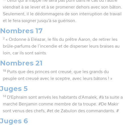
celui qui a frappé ne sera pas puni dans le cas où l'autre
viendrait à se lever et à se promener dehors avec son bâton.
Seulement, il le dédommagera de son interruption de travail
et le fera soigner jusqu'à sa guérison.
Nombres 17
2
« Ordonne à Eléazar, le fils du prêtre Aaron, de retirer les
brûle-parfums de l’incendie et de disperser leurs braises au
loin, car ils sont saints.
Nombres 21
18
Puits que des princes ont creusé, que les grands du
peuple ont creusé avec le sceptre, avec leurs bâtons ! »
Juges 5
14
D'Ephraïm sont arrivés les habitants d'Amalek, #à ta suite a
marché Benjamin comme membre de ta troupe. #De Makir
sont venus des chefs, #et de Zabulon des commandants. #
Juges 6