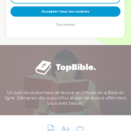
deviennent vos tremplins. Que vous guidiez un ministère, une
équipe, un groupe ou une famille, leur expérience est faite
Accepter tous les cookies
pour vous.
Tout refuser
Je découvre l’événement
Un outil révolutionnaire de lecture et d'étude de la Bible en
ligne. Démarrez dès aujourd'hui le plan de lecture offert dont
vous avez besoin.