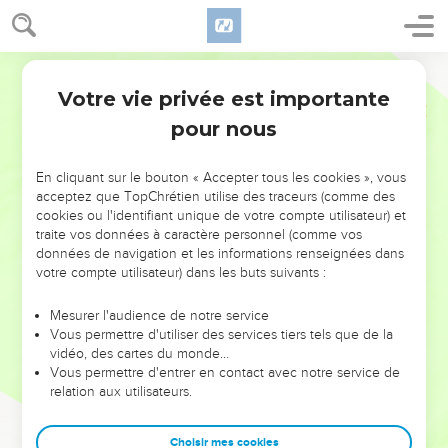
Votre vie privée est importante
pour nous
NE MANQUEZ PAS L’ÉVÉNEMENT
En cliquant sur le bouton « Accepter tous les cookies », vous
DE L’ANNÉE !
acceptez que TopChrétien utilise des traceurs (comme des
cookies ou l'identifiant unique de votre compte utilisateur) et
ET SI LEURS ERREURS POUVAIENT VOUS ÉVITER LES
traite vos données à caractère personnel (comme vos
VOTRES ?
données de navigation et les informations renseignées dans
votre compte utilisateur) dans les buts suivants :
On admire souvent les leaders pour leurs réussites, leur impact,
leur foi ou leur vision. Mais on voit moins les doutes, les erreurs
Mesurer l'audience de notre service
Vous permettre d'utiliser des services tiers tels que de la
et les saisons difficiles qu'ils ont traversés, alors même que ce
vidéo, des cartes du monde…
sont elles qui les ont façonnés.
Vous permettre d'entrer en contact avec notre service de
relation aux utilisateurs.
Dans cette conférence, leaders, entrepreneurs, et responsables
reviennent sur les erreurs marquantes de leur parcours et les
clés pour avancer avec plus de sagesse afin que leurs erreurs
Choisir mes cookies