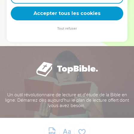
deviennent vos tremplins. Que vous guidiez un ministère, une
équipe, un groupe ou une famille, leur expérience est faite
Accepter tous les cookies
pour vous.
Tout refuser
Je découvre l’événement
Un outil révolutionnaire de lecture et d'étude de la Bible en
ligne. Démarrez dès aujourd'hui le plan de lecture offert dont
vous avez besoin.