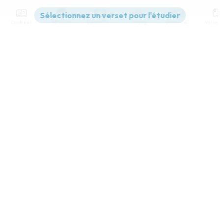
Contenus
Versions
Commentaires
Strong
Dictionnaire
Paramètres de lecture
Afficher les numéros de versets
Mode dyslexique
Désactivé
Simple
Coul
eur
Police d'écriture
Serif
Sans-serif
Taille de texte
Grand
Moyen
Petit