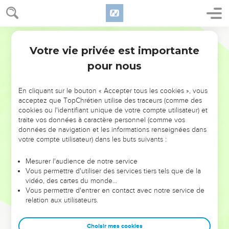
Votre vie privée est importante
pour nous
NE MANQUEZ PAS L’ÉVÉNEMENT
En cliquant sur le bouton « Accepter tous les cookies », vous
DE L’ANNÉE !
acceptez que TopChrétien utilise des traceurs (comme des
cookies ou l'identifiant unique de votre compte utilisateur) et
ET SI LEURS ERREURS POUVAIENT VOUS ÉVITER LES
traite vos données à caractère personnel (comme vos
VOTRES ?
données de navigation et les informations renseignées dans
votre compte utilisateur) dans les buts suivants :
On admire souvent les leaders pour leurs réussites, leur impact,
leur foi ou leur vision. Mais on voit moins les doutes, les erreurs
Mesurer l'audience de notre service
Vous permettre d'utiliser des services tiers tels que de la
et les saisons difficiles qu'ils ont traversés, alors même que ce
vidéo, des cartes du monde…
sont elles qui les ont façonnés.
Vous permettre d'entrer en contact avec notre service de
relation aux utilisateurs.
Dans cette conférence, leaders, entrepreneurs, et responsables
reviennent sur les erreurs marquantes de leur parcours et les
clés pour avancer avec plus de sagesse afin que leurs erreurs
Choisir mes cookies