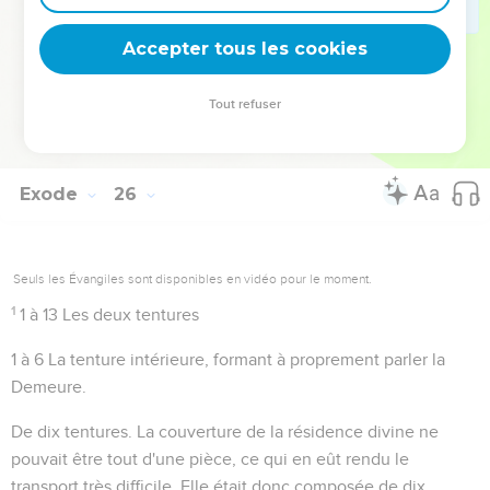
l'autre le candélabre tel qu'il figure sur l'arc de triomphe de
Titus.
Accepter tous les cookies
Tout refuser
Autres ressources sur theotex.org, contact theotex@gmail.com
Exode
26
Seuls les Évangiles sont disponibles en vidéo pour le moment.
1
1 à 13
Les deux tentures
1 à 6
La tenture intérieure, formant à proprement parler
la
Demeure
.
De dix tentures
. La couverture de la résidence divine ne
pouvait être tout d'une pièce, ce qui en eût rendu le
transport très difficile. Elle était donc composée de dix