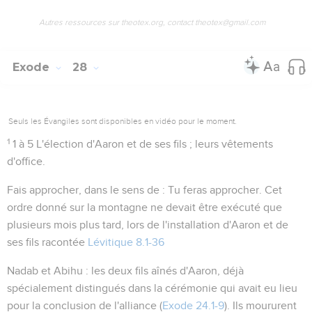
Autres ressources sur theotex.org, contact theotex@gmail.com
Exode
28
Seuls les Évangiles sont disponibles en vidéo pour le moment.
1
1 à 5
L'élection d'Aaron et de ses fils ; leurs vêtements
d'office.
Fais approcher
, dans le sens de : Tu feras approcher. Cet
ordre donné sur la montagne ne devait être exécuté que
plusieurs mois plus tard, lors de l'installation d'Aaron et de
ses fils racontée
Lévitique 8.1-36
Nadab et Abihu
: les deux fils aînés d'Aaron, déjà
spécialement distingués dans la cérémonie qui avait eu lieu
pour la conclusion de l'alliance (
Exode 24.1-9
). Ils moururent