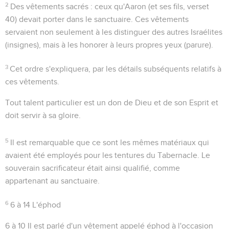
2
Des vêtements sacrés
: ceux qu'Aaron (et ses fils, verset
40) devait porter dans le sanctuaire. Ces vêtements
servaient non seulement à les distinguer des autres Israélites
(
insignes
), mais à les honorer à leurs propres yeux (
parure
).
3
Cet ordre s'expliquera, par les détails subséquents relatifs à
ces vêtements.
Tout talent particulier est un don de Dieu et de son Esprit et
doit servir à sa gloire.
5
Il est remarquable que ce sont les mêmes matériaux qui
avaient été employés pour les tentures du Tabernacle. Le
souverain sacrificateur était ainsi qualifié, comme
appartenant au sanctuaire.
6
6 à 14
L'éphod
6 à 10
Il est parlé d'un vêtement appelé éphod à l'occasion