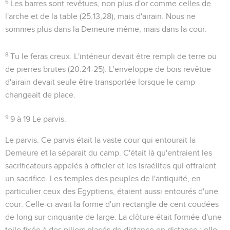
6
Les barres sont revêtues, non plus d'or comme celles de
l'arche et de la table (
25.13,28
), mais d'airain. Nous ne
sommes plus dans la Demeure même, mais dans la cour.
8
Tu le feras creux
. L'intérieur devait être rempli de terre ou
de pierres brutes (
20.24-25
). L'enveloppe de bois revêtue
d'airain devait seule être transportée lorsque le camp
changeait de place.
9
9 à 19
Le parvis.
Le parvis
. Ce parvis était la vaste cour qui entourait la
Demeure et la séparait du camp. C'était là qu'entraient les
sacrificateurs appelés à officier et les Israélites qui offraient
un sacrifice. Les temples des peuples de l'antiquité, en
particulier ceux des Egyptiens, étaient aussi entourés d'une
cour. Celle-ci avait la forme d'un rectangle de cent coudées
de long sur cinquante de large. La clôture était formée d'une
toile fixée à des piliers placés de distance en distance ; elle