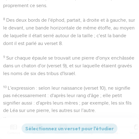
proprement ce sens.
8
Des deux bords de l'éphod, partait, à droite et à gauche, sur
le devant, une bande horizontale de même étoffe, au moyen
de laquelle il était serré autour de la taille ; c'est
la bande
dont il est parlé au verset 8.
9
Sur chaque épaule se trouvait une
pierre d'onyx
enchâssée
dans un chaton d'or (verset 9), et sur laquelle étaient gravés
les noms de six des tribus d'Israël.
10
L'expression :
selon leur naissance
(verset 10), ne signifie
pas nécessairement : d'après leur rang d'âge ; elle petit
signifier aussi : d'après leurs mères ; par exemple, les six fils
de Léa sur une pierre, les autres sur l'autre.
11
Comme on grave...
On pratiquait l'art de la gravure sur
pierre en Egypte dès les temps les plus reculés.
Contenus
Versions
Commentaires
Strong
Dictionnaire