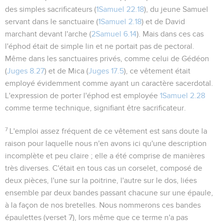
des simples sacrificateurs (
1Samuel 22.18
), du jeune Samuel
servant dans le sanctuaire (
1Samuel 2.18
) et de David
marchant devant l'arche (
2Samuel 6.14
). Mais dans ces cas
l'éphod était de simple lin et ne portait pas de pectoral.
Même dans les sanctuaires privés, comme celui de Gédéon
(
Juges 8.27
) et de Mica (
Juges 17.5
), ce vêtement était
employé évidemment comme ayant un caractère sacerdotal.
L'expression de
porter l'éphod
est employée
1Samuel 2.28
comme terme technique, signifiant
être sacrificateur
.
7
L'emploi assez fréquent de ce vêtement est sans doute la
raison pour laquelle nous n'en avons ici qu'une description
incomplète et peu claire ; elle a été comprise de manières
très diverses. C'était en tous cas un corselet, composé de
deux pièces, l'une sur la poitrine, l'autre sur le dos, liées
ensemble par deux bandes passant chacune sur une épaule,
à la façon de nos bretelles. Nous nommerons ces bandes
épaulettes
(verset 7), lors même que ce terme n'a pas