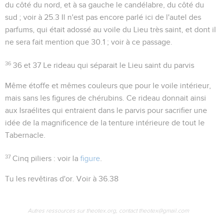
du côté du nord, et à sa gauche le candélabre, du côté du
sud ; voir à
25.3
Il n'est pas encore parlé ici de l'autel des
parfums, qui était adossé au voile du Lieu très saint, et dont il
ne sera fait mention que
30.1
; voir à ce passage.
36
36 et 37
Le rideau qui séparait le Lieu saint du parvis
Même étoffe et mêmes couleurs que pour le voile intérieur,
mais sans les figures de chérubins. Ce rideau donnait ainsi
aux Israélites qui entraient dans le parvis pour sacrifier une
idée de la magnificence de la tenture intérieure de tout le
Tabernacle.
37
Cinq piliers
: voir la
figure
.
Tu les revêtiras d'or
. Voir à
36.38
Autres ressources sur theotex.org, contact theotex@gmail.com