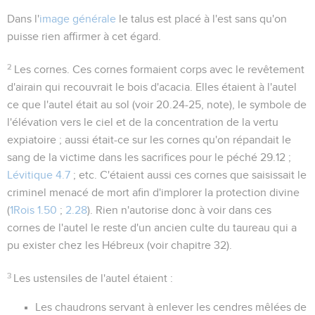
Dans l'
image générale
le talus est placé à l'est sans qu'on
puisse rien affirmer à cet égard.
2
Les cornes
. Ces cornes formaient corps avec le revêtement
d'airain qui recouvrait le bois d'acacia. Elles étaient à l'autel
ce que l'autel était au sol (voir
20.24-25
, note), le symbole de
l'élévation vers le ciel et de la concentration de la vertu
expiatoire ; aussi était-ce sur les cornes qu'on répandait le
sang de la victime dans les sacrifices pour le péché
29.12 ;
Lévitique 4.7
; etc. C'étaient aussi ces cornes que saisissait le
criminel menacé de mort afin d'implorer la protection divine
(
1Rois 1.50
;
2.28
). Rien n'autorise donc à voir dans ces
cornes de l'autel le reste d'un ancien culte du taureau qui a
pu exister chez les Hébreux (voir chapitre 32).
3
Les ustensiles de l'autel étaient :
Les
chaudrons
servant à enlever les cendres mêlées de