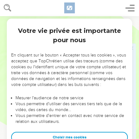
L'amandier est l'arbre printanier par excellence, l'image, du
réveil de la vie (
Jérémie 1.11-12
) l'emblème le plus propre, par
conséquent, à figurer le lever de la lumière.
Bible annotée
Votre vie privée est importante
Exode
25
Quant à la tige du milieu, elle portait quatre fleurs
pour nous
semblables, trois aux trois endroits où le tronc jetait à
chaque fois deux branches, la quatrième immédiatement
En cliquant sur le bouton « Accepter tous les cookies », vous
sous la lampe que portait cette tige.
acceptez que TopChrétien utilise des traceurs (comme des
cookies ou l'identifiant unique de votre compte utilisateur) et
traite vos données à caractère personnel (comme vos
37
L'on tournera la lumière...
Les becs des réservoirs à huile,
données de navigation et les informations renseignées dans
d'où sortaient les mèches, devaient être tournés non du côté
votre compte utilisateur) dans les buts suivants :
de la muraille, mais vers le Lieu saint et la table des pains.
Mesurer l'audience de notre service
Vous permettre d'utiliser des services tiers tels que de la
38
Les cendriers
: petits vases pour recevoir ce qu'on
vidéo, des cartes du monde…
mouchait de la lampe.
Vous permettre d'entrer en contact avec notre service de
relation aux utilisateurs.
39
Un talent
: soit 49 à 50 kilogrammes. Les figures
ci-jointes
représentent l'une le candélabre reproduit d'après le texte,
Choisir mes cookies