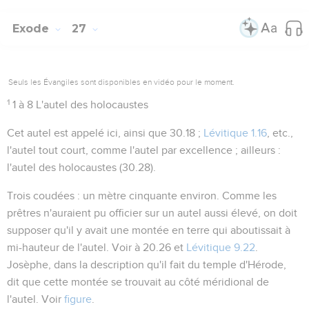
Exode
27
Seuls les Évangiles sont disponibles en vidéo pour le moment.
1
1 à 8
L'autel des holocaustes
Cet autel est appelé ici, ainsi que
30.18 ;
Lévitique 1.16
, etc.,
l'autel
tout court, comme l'autel par excellence ; ailleurs :
l'autel des holocaustes
(
30.28
).
Trois coudées
: un mètre cinquante environ. Comme les
prêtres n'auraient pu officier sur un autel aussi élevé, on doit
supposer qu'il y avait une montée en terre qui aboutissait à
mi-hauteur de l'autel. Voir à
20.26
et
Lévitique 9.22
.
Josèphe, dans la description qu'il fait du temple d'Hérode,
dit que cette montée se trouvait au côté méridional de
l'autel. Voir
figure
.