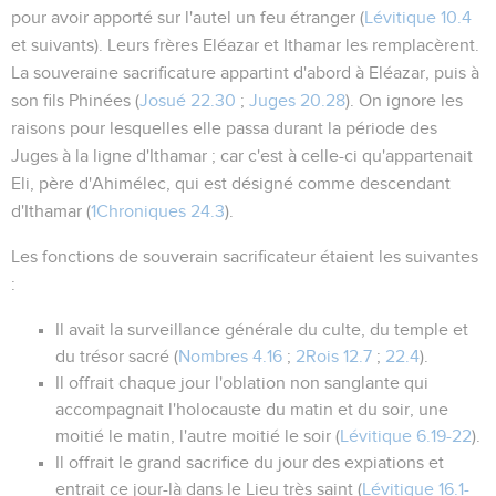
pour avoir apporté sur l'autel un feu étranger (
Lévitique 10.4
et suivants). Leurs frères Eléazar et Ithamar les remplacèrent.
La souveraine sacrificature appartint d'abord à Eléazar, puis à
son fils Phinées (
Josué 22.30
;
Juges 20.28
). On ignore les
raisons pour lesquelles elle passa durant la période des
Juges à la ligne d'Ithamar ; car c'est à celle-ci qu'appartenait
Eli, père d'Ahimélec, qui est désigné comme descendant
d'Ithamar (
1Chroniques 24.3
).
Les
fonctions
de souverain sacrificateur étaient les suivantes
:
Il avait la surveillance générale du culte, du temple et
du trésor sacré (
Nombres 4.16
;
2Rois 12.7
;
22.4
).
Il offrait chaque jour l'oblation non sanglante qui
accompagnait l'holocauste du matin et du soir, une
moitié le matin, l'autre moitié le soir (
Lévitique 6.19-22
).
Il offrait le grand sacrifice du jour des expiations et
entrait ce jour-là dans le Lieu très saint (
Lévitique 16.1-