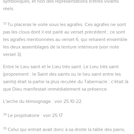
symboliques, et non des représentations d'êtres vivants
réels.
33
Tu placeras le voile sous les agrafes
. Ces agrafes ne sont
pas les clous dont il est parlé au verset précédent ; ce sont
les agrafes mentionnées au verset 6, qui reliaient ensemble
les deux assemblages de la tenture intérieure (voir note
verset 3).
Entre le Lieu saint et le Lieu très saint
. Le Lieu très saint
(proprement :
le Saint des saints
ou le lieu saint entre les
saints) était la partie la plus reculée du Tabernacle ; c'était là
que Dieu manifestait immédiatement sa présence.
L'arche du témoignage
: voir
25.10-22
.
34
Le propitiatoire
: voir
25.17
35
Celui qui entrait avait donc à sa droite la table des pains,