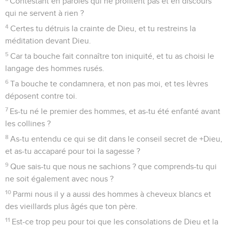
Contestant en paroles qui ne profitent pas et en discours
qui ne servent à rien ?
4
Certes tu détruis la crainte de Dieu, et tu restreins la
méditation devant Dieu.
5
Car ta bouche fait connaître ton iniquité, et tu as choisi le
langage des hommes rusés.
6
Ta bouche te condamnera, et non pas moi, et tes lèvres
déposent contre toi.
7
Es-tu né le premier des hommes, et as-tu été enfanté avant
les collines ?
8
As-tu entendu ce qui se dit dans le conseil secret de +Dieu,
et as-tu accaparé pour toi la sagesse ?
9
Que sais-tu que nous ne sachions ? que comprends-tu qui
ne soit également avec nous ?
10
Parmi nous il y a aussi des hommes à cheveux blancs et
des vieillards plus âgés que ton père.
11
Est-ce trop peu pour toi que les consolations de Dieu et la