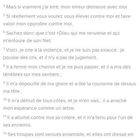
4
Mais si vraiment j'ai erré, mon erreur demeure avec moi.
5
Si réellement vous voulez vous élever contre moi et faire
valoir mon opprobre contre moi,
6
Sachez donc que c'est +Dieu qui me renverse et qui
m'entoure de son filet.
7
Voici, je crie à la violence, et je ne suis pas exaucé ; je
pousse des cris, et il n'y a pas de jugement.
8
Il a fermé mon chemin et je ne puis passer, et il a mis des
ténèbres sur mes sentiers ;
9
Il m'a dépouillé de ma gloire et a ôté la couronne de dessus
ma tête ;
10
Il m'a détruit de tous côtés, et je m'en vais ; il a arraché
mon espérance comme un arbre.
11
Il a allumé contre moi sa colère, et il m'a tenu pour l'un de
ses ennemis.
12
Ses troupes sont venues ensemble, et elles ont dressé en