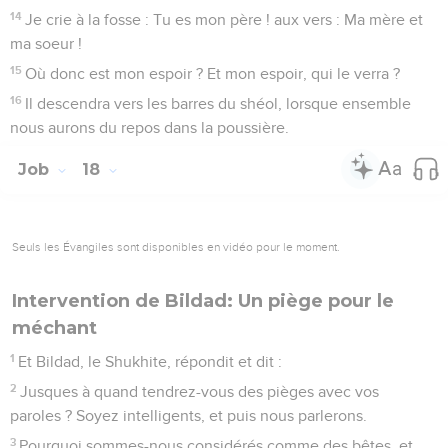
14
Je crie à la fosse : Tu es mon père ! aux vers : Ma mère et
ma soeur !
15
Où donc est mon espoir ? Et mon espoir, qui le verra ?
16
Il descendra vers les barres du shéol, lorsque ensemble
nous aurons du repos dans la poussière.
Job
18
Seuls les Évangiles sont disponibles en vidéo pour le moment.
Intervention de Bildad: Un piège pour le
méchant
1
Et Bildad, le Shukhite, répondit et dit :
2
Jusques à quand tendrez-vous des pièges avec vos
paroles ? Soyez intelligents, et puis nous parlerons.
3
Pourquoi sommes-nous considérés comme des bêtes, et