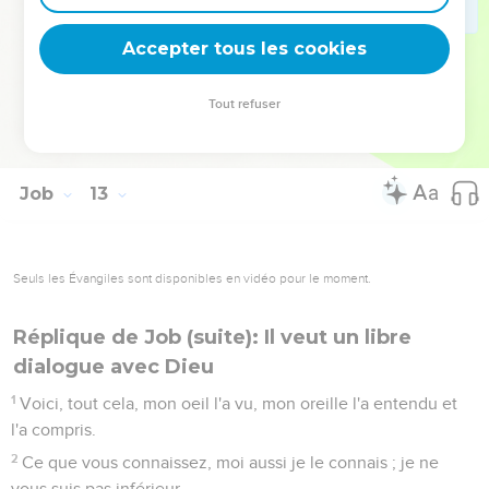
Il agrandit les nations, et les détruit ; il étend les limites
des nations, et les ramène.
Accepter tous les cookies
24
Il ôte le sens aux chefs du peuple de la terre, et les fait
errer dans un désert où il n'y a pas de chemin :
Tout refuser
25
Ils tâtonnent dans les ténèbres où il n'y a point de
lumière ; il les fait errer comme un homme ivre.
Job
13
Seuls les Évangiles sont disponibles en vidéo pour le moment.
Réplique de Job (suite): Il veut un libre
dialogue avec Dieu
1
Voici, tout cela, mon oeil l'a vu, mon oreille l'a entendu et
l'a compris.
2
Ce que vous connaissez, moi aussi je le connais ; je ne
vous suis pas inférieur.