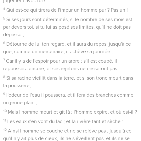
jugement avec toi !
4
Qui est-ce qui tirera de l'impur un homme pur ? Pas un !
5
Si ses jours sont déterminés, si le nombre de ses mois est
par devers toi, si tu lui as posé ses limites, qu'il ne doit pas
dépasser,
6
Détourne de lui ton regard, et il aura du repos, jusqu'à ce
que, comme un mercenaire, il achève sa journée ;
7
Car il y a de l'espoir pour un arbre : s'il est coupé, il
repoussera encore, et ses rejetons ne cesseront pas.
8
Si sa racine vieillit dans la terre, et si son tronc meurt dans
la poussière,
9
l'odeur de l'eau il poussera, et il fera des branches comme
un jeune plant ;
10
Mais l'homme meurt et gît là ; l'homme expire, et où est-il ?
11
Les eaux s'en vont du lac ; et la rivière tarit et sèche :
12
Ainsi l'homme se couche et ne se relève pas : jusqu'à ce
qu'il n'y ait plus de cieux, ils ne s'éveillent pas, et ils ne se