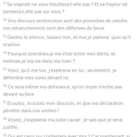
11
Sa majesté ne vous troublera-t-elle pas ? Et sa frayeur ne
tombera-t-elle pas sur vous ?
12
Vos discours sentencieux sont des proverbes de cendre,
vos retranchements sont des défenses de boue.
13
Gardez le silence, laissez-moi, et moi je parlerai, quoi qu'il
m'arrive.
14
Pourquoi prendrais-je ma chair entre mes dents, et
mettrais-je ma vie dans ma main ?
15
Voici, qu'il me tue, j'espèrerai en lui ; seulement, je
défendrai mes voies devant lui.
16
Ce sera même ma délivrance, qu'un impie n'entre pas
devant sa face.
17
Écoutez, écoutez mon discours, et que ma déclaration
pénètre dans vos oreilles !
18
Voyez, j'exposerai ma juste cause : je sais que je serai
justifié.
19
Qui est celui qui contestera avec moi ? Car maintenant, si