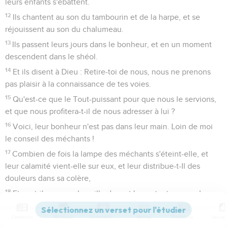
leurs enfants s'ébattent.
12
Ils chantent au son du tambourin et de la harpe, et se
réjouissent au son du chalumeau.
13
Ils passent leurs jours dans le bonheur, et en un moment
descendent dans le shéol.
14
Et ils disent à Dieu : Retire-toi de nous, nous ne prenons
pas plaisir à la connaissance de tes voies.
15
Qu'est-ce que le Tout-puissant pour que nous le servions,
et que nous profitera-t-il de nous adresser à lui ?
16
Voici, leur bonheur n'est pas dans leur main. Loin de moi
le conseil des méchants !
17
Combien de fois la lampe des méchants s'éteint-elle, et
leur calamité vient-elle sur eux, et leur distribue-t-Il des
douleurs dans sa colère,
18
Et sont-ils comme la paille devant le vent, et comme la
balle chassée par la tempête ?
Contenus
Versions
Commentaires
Strong
Dictionnaire
19
+Dieu réserve à ses fils la punition de sa méchanceté : il la