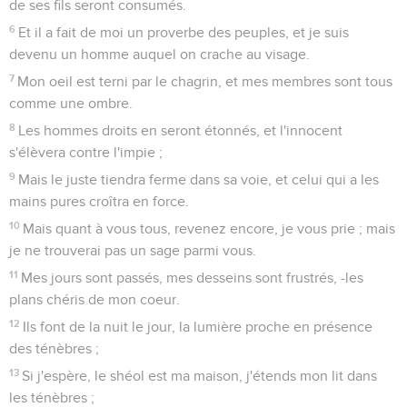
de ses fils seront consumés.
6
Et il a fait de moi un proverbe des peuples, et je suis
devenu un homme auquel on crache au visage.
7
Mon oeil est terni par le chagrin, et mes membres sont tous
comme une ombre.
8
Les hommes droits en seront étonnés, et l'innocent
s'élèvera contre l'impie ;
9
Mais le juste tiendra ferme dans sa voie, et celui qui a les
mains pures croîtra en force.
10
Mais quant à vous tous, revenez encore, je vous prie ; mais
je ne trouverai pas un sage parmi vous.
11
Mes jours sont passés, mes desseins sont frustrés, -les
plans chéris de mon coeur.
12
Ils font de la nuit le jour, la lumière proche en présence
des ténèbres ;
13
Si j'espère, le shéol est ma maison, j'étends mon lit dans
les ténèbres ;