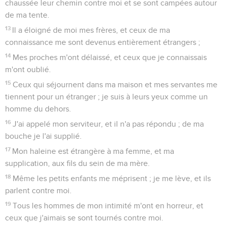
chaussée leur chemin contre moi et se sont campées autour
de ma tente.
13
Il a éloigné de moi mes frères, et ceux de ma
connaissance me sont devenus entièrement étrangers ;
14
Mes proches m'ont délaissé, et ceux que je connaissais
m'ont oublié.
15
Ceux qui séjournent dans ma maison et mes servantes me
tiennent pour un étranger ; je suis à leurs yeux comme un
homme du dehors.
16
J'ai appelé mon serviteur, et il n'a pas répondu ; de ma
bouche je l'ai supplié.
17
Mon haleine est étrangère à ma femme, et ma
supplication, aux fils du sein de ma mère.
18
Même les petits enfants me méprisent ; je me lève, et ils
parlent contre moi.
19
Tous les hommes de mon intimité m'ont en horreur, et
ceux que j'aimais se sont tournés contre moi.