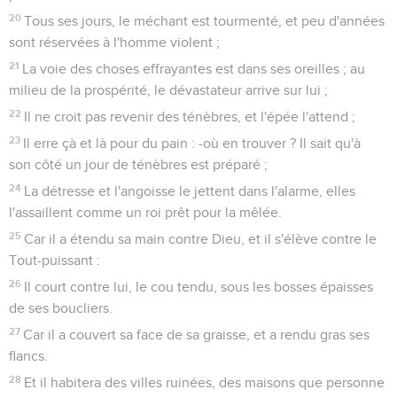
20
Tous ses jours, le méchant est tourmenté, et peu d'années
sont réservées à l'homme violent ;
21
La voie des choses effrayantes est dans ses oreilles ; au
milieu de la prospérité, le dévastateur arrive sur lui ;
22
Il ne croit pas revenir des ténèbres, et l'épée l'attend ;
23
Il erre çà et là pour du pain : -où en trouver ? Il sait qu'à
son côté un jour de ténèbres est préparé ;
24
La détresse et l'angoisse le jettent dans l'alarme, elles
l'assaillent comme un roi prêt pour la mêlée.
25
Car il a étendu sa main contre Dieu, et il s'élève contre le
Tout-puissant :
26
Il court contre lui, le cou tendu, sous les bosses épaisses
de ses boucliers.
27
Car il a couvert sa face de sa graisse, et a rendu gras ses
flancs.
28
Et il habitera des villes ruinées, des maisons que personne