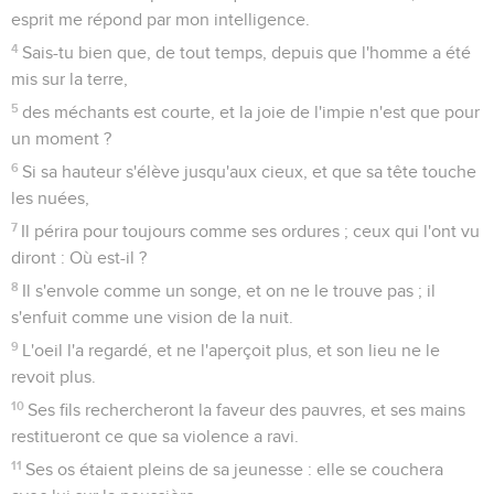
esprit me répond par mon intelligence.
4
Sais-tu bien que, de tout temps, depuis que l'homme a été
mis sur la terre,
5
des méchants est courte, et la joie de l'impie n'est que pour
un moment ?
6
Si sa hauteur s'élève jusqu'aux cieux, et que sa tête touche
les nuées,
7
Il périra pour toujours comme ses ordures ; ceux qui l'ont vu
diront : Où est-il ?
8
Il s'envole comme un songe, et on ne le trouve pas ; il
s'enfuit comme une vision de la nuit.
9
L'oeil l'a regardé, et ne l'aperçoit plus, et son lieu ne le
revoit plus.
10
Ses fils rechercheront la faveur des pauvres, et ses mains
restitueront ce que sa violence a ravi.
11
Ses os étaient pleins de sa jeunesse : elle se couchera