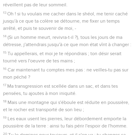
réveillent pas de leur sommeil.
13
Oh ! si tu voulais me cacher dans le shéol, me tenir caché
jusqu'à ce que ta colère se détourne, me fixer un temps
arrêté, et puis te souvenir de moi, -
14
(Si un homme meurt, revivra-t-il ?), tous les jours de ma
détresse, j'attendrais jusqu'à ce que mon état vînt à changer :
15
Tu appellerais, et moi je te répondrais ; ton désir serait
tourné vers l'oeuvre de tes mains ;
16
Car maintenant tu comptes mes pas : ne veilles-tu pas sur
mon péché ?
17
Ma transgression est scellée dans un sac, et dans tes
pensées, tu ajoutes à mon iniquité.
18
Mais une montagne qui s'éboule est réduite en poussière,
et le rocher est transporté de son lieu ;
19
Les eaux usent les pierres, leur débordement emporte la
poussière de la terre : ainsi tu fais périr l'espoir de l'homme.
20
Tu le domines pour toujours, et il s'en va ; tu changes sa