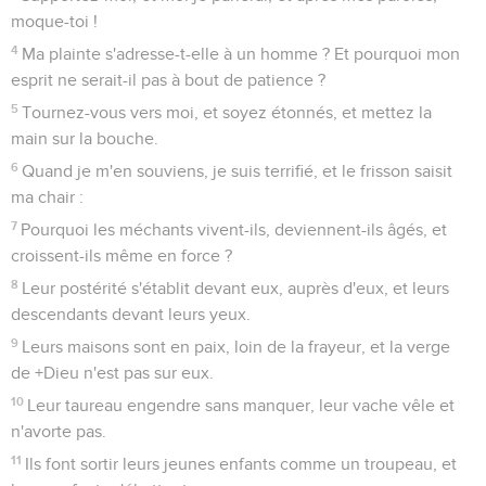
moque-toi !
4
Ma plainte s'adresse-t-elle à un homme ? Et pourquoi mon
esprit ne serait-il pas à bout de patience ?
5
Tournez-vous vers moi, et soyez étonnés, et mettez la
main sur la bouche.
6
Quand je m'en souviens, je suis terrifié, et le frisson saisit
ma chair :
7
Pourquoi les méchants vivent-ils, deviennent-ils âgés, et
croissent-ils même en force ?
8
Leur postérité s'établit devant eux, auprès d'eux, et leurs
descendants devant leurs yeux.
9
Leurs maisons sont en paix, loin de la frayeur, et la verge
de +Dieu n'est pas sur eux.
10
Leur taureau engendre sans manquer, leur vache vêle et
n'avorte pas.
11
Ils font sortir leurs jeunes enfants comme un troupeau, et