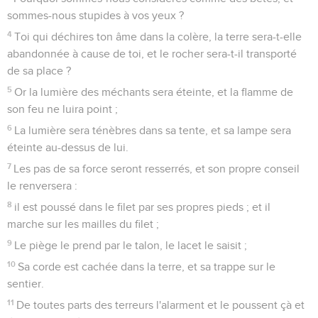
sommes-nous stupides à vos yeux ?
4
Toi qui déchires ton âme dans la colère, la terre sera-t-elle
abandonnée à cause de toi, et le rocher sera-t-il transporté
de sa place ?
5
Or la lumière des méchants sera éteinte, et la flamme de
son feu ne luira point ;
6
La lumière sera ténèbres dans sa tente, et sa lampe sera
éteinte au-dessus de lui.
7
Les pas de sa force seront resserrés, et son propre conseil
le renversera :
8
il est poussé dans le filet par ses propres pieds ; et il
marche sur les mailles du filet ;
9
Le piège le prend par le talon, le lacet le saisit ;
10
Sa corde est cachée dans la terre, et sa trappe sur le
sentier.
11
De toutes parts des terreurs l'alarment et le poussent çà et