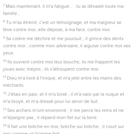
7
Mais maintenant, il m'a fatigué... : tu as dévasté toute ma
famille ;
8
Tu m'as étreint, c'est un témoignage, et ma maigreur se
lève contre moi, elle dépose, à ma face, contre moi.
9
Sa colère me déchire et me poursuit ; il grince des dents
contre moi ; comme mon adversaire, il aiguise contre moi ses
yeux.
10
Ils ouvrent contre moi leur bouche, ils me frappent les
joues avec mépris ; ils s'attroupent contre moi.
11
Dieu m'a livré à l'inique, et m'a jeté entre les mains des
méchants.
12
J'étais en paix, et il m'a brisé ; il m'a saisi par la nuque et
m'a broyé, et m'a dressé pour lui servir de but.
13
Ses archers m'ont environné ; il me perce les reins et ne
m'épargne pas ; il répand mon fiel sur la terre.
14
Il fait une brèche en moi, brèche sur brèche ; il court sur
moi comme un homme fort.