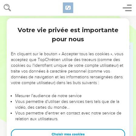
homme, et on ne lui ouvre pas.
15
Voici, il retient les eaux, et elles tarissent ; puis il les
Darby
envoie, et elles bouleversent la terre.
Votre vie privée est importante
16
Avec lui est la force et la parfaite connaissance ; à lui sont
Job
12
celui qui erre et celui qui fait errer.
pour nous
17
Il emmène captifs les conseillers, et rend fous les juges ;
En cliquant sur le bouton « Accepter tous les cookies », vous
18
Il rend impuissant le gouvernement des rois, et lie de
acceptez que TopChrétien utilise des traceurs (comme des
chaînes leurs reins ;
cookies ou l'identifiant unique de votre compte utilisateur) et
19
traite vos données à caractère personnel (comme vos
Il emmène captifs les sacrificateurs, et renverse les
données de navigation et les informations renseignées dans
puissants ;
votre compte utilisateur) dans les buts suivants :
20
Il ôte la parole à ceux dont la parole est sûre, et enlève le
discernement aux anciens ;
Mesurer l'audience de notre service
Vous permettre d'utiliser des services tiers tels que de la
21
Il verse le mépris sur les nobles, et relâche la ceinture des
vidéo, des cartes du monde…
forts ;
Vous permettre d'entrer en contact avec notre service de
relation aux utilisateurs.
22
Il relève du sein des ténèbres les choses profondes, et fais
sortir à la lumière l'ombre de la mort ;
Choisir mes cookies
23