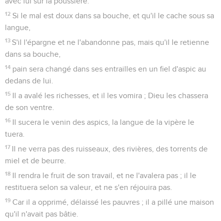
avec lui sur la poussière.
12
Si le mal est doux dans sa bouche, et qu'il le cache sous sa
langue,
13
S'il l'épargne et ne l'abandonne pas, mais qu'il le retienne
dans sa bouche,
14
pain sera changé dans ses entrailles en un fiel d'aspic au
dedans de lui.
15
Il a avalé les richesses, et il les vomira ; Dieu les chassera
de son ventre.
16
Il sucera le venin des aspics, la langue de la vipère le
tuera.
17
Il ne verra pas des ruisseaux, des rivières, des torrents de
miel et de beurre.
18
Il rendra le fruit de son travail, et ne l'avalera pas ; il le
restituera selon sa valeur, et ne s'en réjouira pas.
19
Car il a opprimé, délaissé les pauvres ; il a pillé une maison
qu'il n'avait pas bâtie.