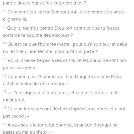
parole douce qui se fait entendre à toi ?
12
Comment ton coeur t'emporte-t-il, et comment tes yeux
clignent-ils,
13
Que tu tournes contre Dieu ton esprit et que tu fasses
sortir de ta bouche des discours ?
14
Qu'est-ce que l'homme mortel, pour qu'il soit pur, et celui
qui est né d'une femme, pour qu'il soit juste ?
15
Voici, il ne se fie pas à ses saints, et les cieux ne sont pas
purs à ses yeux :
16
Combien plus l'homme, qui boit l'iniquité comme l'eau,
est-il abominable et corrompu !
17
Je t'enseignerai, écoute-moi ; et ce que j'ai vu je te le
raconterai,
18
Ce que les sages ont déclaré d'après leurs pères et n'ont
pas caché ; -
19
A eux seuls la terre fut donnée, et aucun étranger ne
passa au milieu d'eux : -