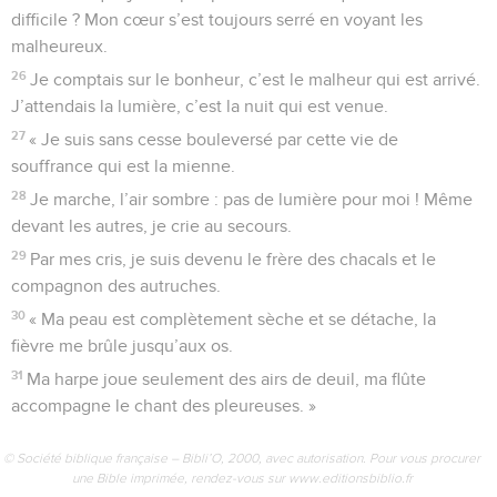
difficile ? Mon cœur s’est toujours serré en voyant les
malheureux.
26
Je comptais sur le bonheur, c’est le malheur qui est arrivé.
J’attendais la lumière, c’est la nuit qui est venue.
27
« Je suis sans cesse bouleversé par cette vie de
souffrance qui est la mienne.
28
Je marche, l’air sombre : pas de lumière pour moi ! Même
devant les autres, je crie au secours.
29
Par mes cris, je suis devenu le frère des chacals et le
compagnon des autruches.
30
« Ma peau est complètement sèche et se détache, la
fièvre me brûle jusqu’aux os.
31
Ma harpe joue seulement des airs de deuil, ma flûte
accompagne le chant des pleureuses. »
© Société biblique française – Bibli’O, 2000, avec autorisation. Pour vous procurer
une Bible imprimée, rendez-vous sur www.editionsbiblio.fr