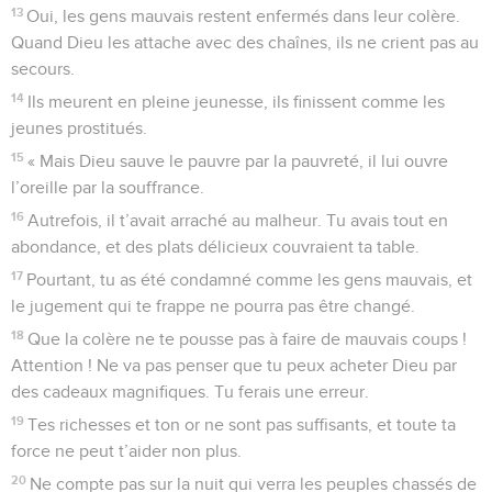
13
Oui, les gens mauvais restent enfermés dans leur colère.
Quand Dieu les attache avec des chaînes, ils ne crient pas au
secours.
14
Ils meurent en pleine jeunesse, ils finissent comme les
jeunes prostitués.
15
« Mais Dieu sauve le pauvre par la pauvreté, il lui ouvre
l’oreille par la souffrance.
16
Autrefois, il t’avait arraché au malheur. Tu avais tout en
abondance, et des plats délicieux couvraient ta table.
17
Pourtant, tu as été condamné comme les gens mauvais, et
le jugement qui te frappe ne pourra pas être changé.
18
Que la colère ne te pousse pas à faire de mauvais coups !
Attention ! Ne va pas penser que tu peux acheter Dieu par
des cadeaux magnifiques. Tu ferais une erreur.
19
Tes richesses et ton or ne sont pas suffisants, et toute ta
force ne peut t’aider non plus.
20
Ne compte pas sur la nuit qui verra les peuples chassés de