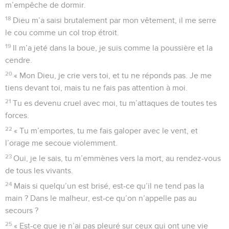
m’empêche de dormir.
18
Dieu m’a saisi brutalement par mon vêtement, il me serre
le cou comme un col trop étroit.
19
Il m’a jeté dans la boue, je suis comme la poussière et la
cendre.
20
« Mon Dieu, je crie vers toi, et tu ne réponds pas. Je me
tiens devant toi, mais tu ne fais pas attention à moi.
21
Tu es devenu cruel avec moi, tu m’attaques de toutes tes
forces.
22
« Tu m’emportes, tu me fais galoper avec le vent, et
l’orage me secoue violemment.
23
Oui, je le sais, tu m’emmènes vers la mort, au rendez-vous
de tous les vivants.
24
Mais si quelqu’un est brisé, est-ce qu’il ne tend pas la
main ? Dans le malheur, est-ce qu’on n’appelle pas au
secours ?
25
« Est-ce que je n’ai pas pleuré sur ceux qui ont une vie