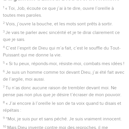
1
« Toi, Job, écoute ce que j’ai à te dire, ouvre l’oreille à
toutes mes paroles.
2
Vois, j’ouvre la bouche, et les mots sont prêts à sortir.
3
Je vais te parler avec sincérité et je te dirai clairement ce
que je sais.
4
C’est l’esprit de Dieu qui m’a fait, c’est le souffle du Tout-
Puissant qui me donne la vie.
5
« Si tu peux, réponds-moi, résiste-moi, combats mes idées !
6
Je suis un homme comme toi devant Dieu, j’ai été fait avec
de l’argile, moi aussi.
7
Tu n’as donc aucune raison de trembler devant moi. Ne
pense pas non plus que je désire t’écraser de mon pouvoir.
8
« J’ai encore à l’oreille le son de ta voix quand tu disais et
répétais :
9
“Moi, je suis pur et sans péché. Je suis vraiment innocent.
10
Mais Dieu invente contre moi des reproches, il me