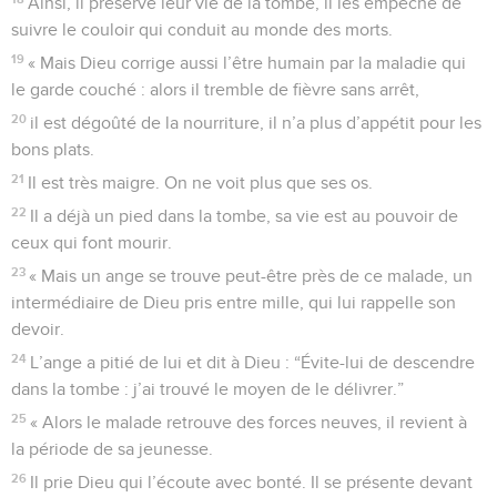
Ainsi, il préserve leur vie de la tombe, il les empêche de
suivre le couloir qui conduit au monde des morts.
19
« Mais Dieu corrige aussi l’être humain par la maladie qui
le garde couché : alors il tremble de fièvre sans arrêt,
20
il est dégoûté de la nourriture, il n’a plus d’appétit pour les
bons plats.
21
Il est très maigre. On ne voit plus que ses os.
22
Il a déjà un pied dans la tombe, sa vie est au pouvoir de
ceux qui font mourir.
23
« Mais un ange se trouve peut-être près de ce malade, un
intermédiaire de Dieu pris entre mille, qui lui rappelle son
devoir.
24
L’ange a pitié de lui et dit à Dieu : “Évite-lui de descendre
dans la tombe : j’ai trouvé le moyen de le délivrer.”
25
« Alors le malade retrouve des forces neuves, il revient à
la période de sa jeunesse.
26
Il prie Dieu qui l’écoute avec bonté. Il se présente devant