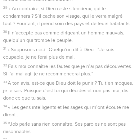
29
« Au contraire, si Dieu reste silencieux, qui le
condamnera ? S’il cache son visage, qui le verra malgré
tout ? Pourtant, il prend soin des pays et de leurs habitants.
30
Il n’accepte pas comme dirigeant un homme mauvais,
quelqu’un qui trompe le peuple.
31
« Supposons ceci : Quelqu’un dit à Dieu : “Je suis
coupable, je ne ferai plus de mal.
32
Fais-moi connaître les fautes que je n’ai pas découvertes.
Si j’ai mal agi, je ne recommencerai plus.”
33
À ton avis, est-ce que Dieu doit le punir ? Tu t’en moques,
je le sais. Puisque c’est toi qui décides et non pas moi, dis
donc ce que tu sais.
34
« Les gens intelligents et les sages qui m’ont écouté me
diront :
35
“Job parle sans rien connaître. Ses paroles ne sont pas
raisonnables.