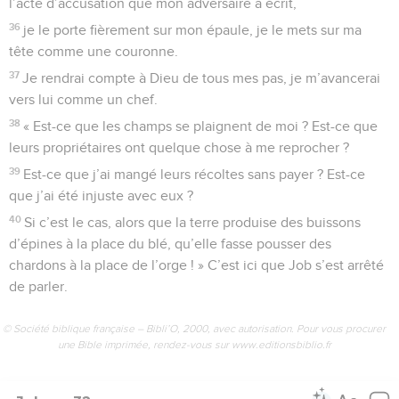
l’acte d’accusation que mon adversaire a écrit,
36
je le porte fièrement sur mon épaule, je le mets sur ma
tête comme une couronne.
37
Je rendrai compte à Dieu de tous mes pas, je m’avancerai
vers lui comme un chef.
38
« Est-ce que les champs se plaignent de moi ? Est-ce que
leurs propriétaires ont quelque chose à me reprocher ?
39
Est-ce que j’ai mangé leurs récoltes sans payer ? Est-ce
que j’ai été injuste avec eux ?
40
Si c’est le cas, alors que la terre produise des buissons
d’épines à la place du blé, qu’elle fasse pousser des
chardons à la place de l’orge ! » C’est ici que Job s’est arrêté
de parler.
© Société biblique française – Bibli’O, 2000, avec autorisation. Pour vous procurer
une Bible imprimée, rendez-vous sur www.editionsbiblio.fr