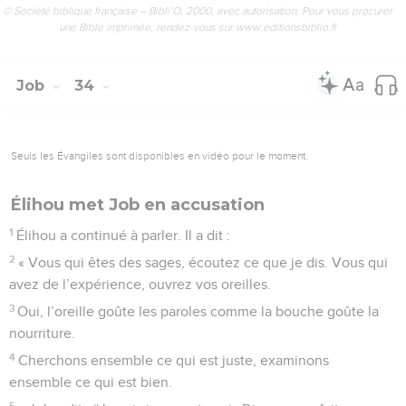
© Société biblique française – Bibli’O, 2000, avec autorisation. Pour vous procurer
une Bible imprimée, rendez-vous sur www.editionsbiblio.fr
Job
34
Seuls les Évangiles sont disponibles en vidéo pour le moment.
Élihou met Job en accusation
1
Élihou a continué à parler. Il a dit :
2
« Vous qui êtes des sages, écoutez ce que je dis. Vous qui
avez de l’expérience, ouvrez vos oreilles.
3
Oui, l’oreille goûte les paroles comme la bouche goûte la
nourriture.
4
Cherchons ensemble ce qui est juste, examinons
ensemble ce qui est bien.
5