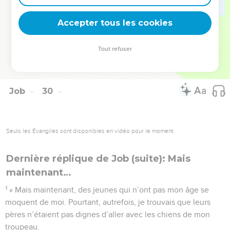
vivais au milieu d’eux, comme un roi parmi ses soldats,
Accepter tous les cookies
comme celui qui console les malheureux. »
© Société biblique française – Bibli’O, 2000, avec autorisation. Pour vous procurer
Tout refuser
une Bible imprimée, rendez-vous sur www.editionsbiblio.fr
Job
30
Seuls les Évangiles sont disponibles en vidéo pour le moment.
Dernière réplique de Job (suite): Mais
maintenant…
1
« Mais maintenant, des jeunes qui n’ont pas mon âge se
moquent de moi. Pourtant, autrefois, je trouvais que leurs
pères n’étaient pas dignes d’aller avec les chiens de mon
troupeau.