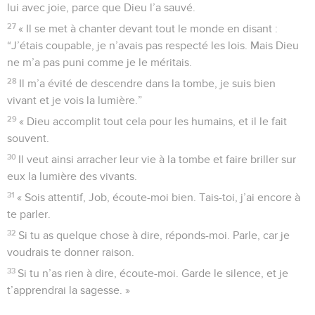
lui avec joie, parce que Dieu l’a sauvé.
27
« Il se met à chanter devant tout le monde en disant :
“J’étais coupable, je n’avais pas respecté les lois. Mais Dieu
ne m’a pas puni comme je le méritais.
28
Il m’a évité de descendre dans la tombe, je suis bien
vivant et je vois la lumière.”
29
« Dieu accomplit tout cela pour les humains, et il le fait
souvent.
30
Il veut ainsi arracher leur vie à la tombe et faire briller sur
eux la lumière des vivants.
31
« Sois attentif, Job, écoute-moi bien. Tais-toi, j’ai encore à
te parler.
32
Si tu as quelque chose à dire, réponds-moi. Parle, car je
voudrais te donner raison.
33
Si tu n’as rien à dire, écoute-moi. Garde le silence, et je
t’apprendrai la sagesse. »