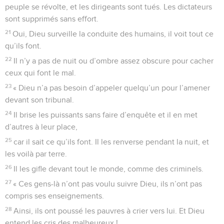
peuple se révolte, et les dirigeants sont tués. Les dictateurs
sont supprimés sans effort.
21
Oui, Dieu surveille la conduite des humains, il voit tout ce
qu’ils font.
22
Il n’y a pas de nuit ou d’ombre assez obscure pour cacher
ceux qui font le mal.
23
« Dieu n’a pas besoin d’appeler quelqu’un pour l’amener
devant son tribunal.
24
Il brise les puissants sans faire d’enquête et il en met
d’autres à leur place,
25
car il sait ce qu’ils font. Il les renverse pendant la nuit, et
les voilà par terre.
26
Il les gifle devant tout le monde, comme des criminels.
27
« Ces gens-là n’ont pas voulu suivre Dieu, ils n’ont pas
compris ses enseignements.
28
Ainsi, ils ont poussé les pauvres à crier vers lui. Et Dieu
entend les cris des malheureux !