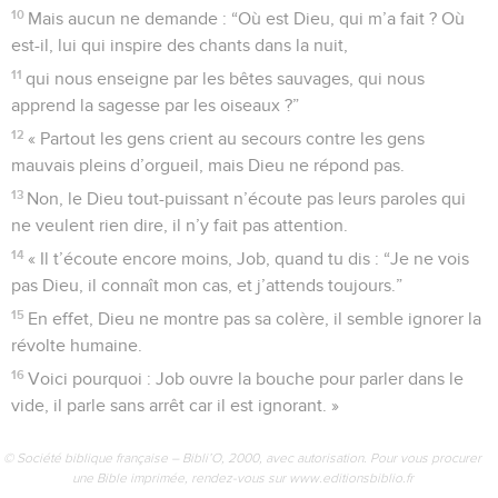
10
Mais aucun ne demande : “Où est Dieu, qui m’a fait ? Où
est-il, lui qui inspire des chants dans la nuit,
11
qui nous enseigne par les bêtes sauvages, qui nous
apprend la sagesse par les oiseaux ?”
12
« Partout les gens crient au secours contre les gens
mauvais pleins d’orgueil, mais Dieu ne répond pas.
13
Non, le Dieu tout-puissant n’écoute pas leurs paroles qui
ne veulent rien dire, il n’y fait pas attention.
14
« Il t’écoute encore moins, Job, quand tu dis : “Je ne vois
pas Dieu, il connaît mon cas, et j’attends toujours.”
15
En effet, Dieu ne montre pas sa colère, il semble ignorer la
révolte humaine.
16
Voici pourquoi : Job ouvre la bouche pour parler dans le
vide, il parle sans arrêt car il est ignorant. »
© Société biblique française – Bibli’O, 2000, avec autorisation. Pour vous procurer
une Bible imprimée, rendez-vous sur www.editionsbiblio.fr