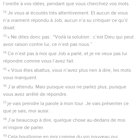
l’oreille à vos idées, pendant que vous cherchiez vos mots.
12
Je vous ai écoutés très attentivement. Et aucun de vous
n’a vraiment répondu à Job, aucun n’a su critiquer ce qu’il
disait.
13
« Ne dites donc pas : “Voilà la solution : c’est Dieu qui peut
avoir raison contre lui, ce n’est pas nous.”
14
Ce n’est pas à moi que Job a parlé, et je ne veux pas lui
répondre comme vous l’avez fait.
15
« Vous êtes abattus, vous n’avez plus rien à dire, les mots
vous manquent.
16
J’ai attendu. Mais puisque vous ne parlez plus, puisque
vous avez arrêté de répondre,
17
je vais prendre la parole à mon tour. Je vais présenter ce
que je sais, moi aussi.
18
J’ai beaucoup à dire, quelque chose au-dedans de moi
m’inspire de parler.
19
Cela bouillonne en moi comme du vin nouveau qui