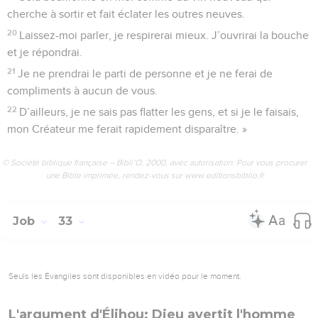
cherche à sortir et fait éclater les outres neuves.
20
Laissez-moi parler, je respirerai mieux. J’ouvrirai la bouche
et je répondrai.
21
Je ne prendrai le parti de personne et je ne ferai de
compliments à aucun de vous.
22
D’ailleurs, je ne sais pas flatter les gens, et si je le faisais,
mon Créateur me ferait rapidement disparaître. »
© Société biblique française – Bibli’O, 2000, avec autorisation. Pour vous procurer
une Bible imprimée, rendez-vous sur www.editionsbiblio.fr
Job
33
Seuls les Évangiles sont disponibles en vidéo pour le moment.
L'argument d'Élihou: Dieu avertit l'homme