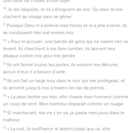
une foule de choses à mon sujet.
10
Je les dégoûte, et ils s’éloignent de moi. Ou bien ils me
crachent au visage sans se gêner.
11
Puisque Dieu m’a enlevé mes forces et m’a jeté à terre, ils
se conduisent très mal envers moi.
12
« Pour m’accuser, une bande de gens qui ne valent rien se
lèvent. Ils cherchent à me faire tomber, ils lancent leur
attaque contre moi pour me perdre.
13
Ils ont fermé toutes les portes, ils veulent me détruire,
aucun d’eux n’a besoin d’aide.
14
Ils ont fait un large trou dans le mur qui me protégeait, et
ils arrivent jusqu’à moi à travers les tas de pierres.
15
« La peur tombe sur moi, elle chasse mon honneur comme
un coup de vent. Mon bonheur disparaît comme un nuage.
16
Et maintenant, ma vie s’en va, je passe mes jours dans le
malheur.
17
« La nuit, la souffrance m’atteint jusqu’aux os, elle