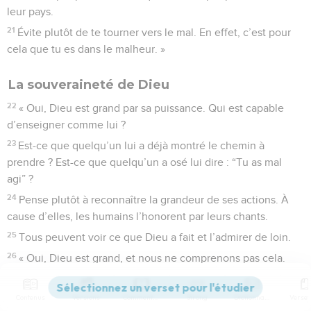
leur pays.
21
Évite plutôt de te tourner vers le mal. En effet, c’est pour
cela que tu es dans le malheur. »
La souveraineté de Dieu
22
« Oui, Dieu est grand par sa puissance. Qui est capable
d’enseigner comme lui ?
23
Est-ce que quelqu’un lui a déjà montré le chemin à
prendre ? Est-ce que quelqu’un a osé lui dire : “Tu as mal
agi” ?
24
Pense plutôt à reconnaître la grandeur de ses actions. À
cause d’elles, les humains l’honorent par leurs chants.
25
Tous peuvent voir ce que Dieu a fait et l’admirer de loin.
26
« Oui, Dieu est grand, et nous ne comprenons pas cela.
Nous ne pouvons pas compter le nombre de ses années.
27
Il attire à lui les gouttes d’eau, il les change en brouillard
Contenus
Versions
Commentaires
Strong
Dictionnaire