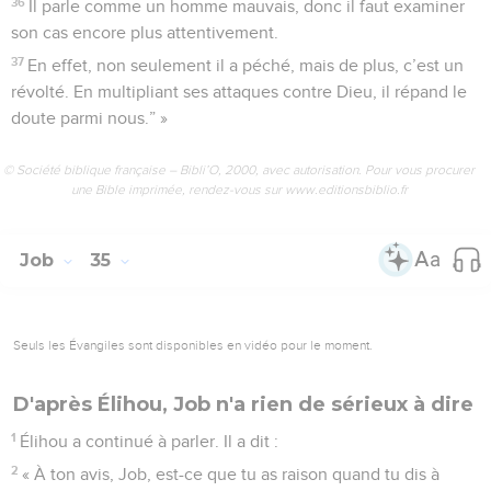
36
Il parle comme un homme mauvais, donc il faut examiner
son cas encore plus attentivement.
37
En effet, non seulement il a péché, mais de plus, c’est un
révolté. En multipliant ses attaques contre Dieu, il répand le
doute parmi nous.” »
© Société biblique française – Bibli’O, 2000, avec autorisation. Pour vous procurer
une Bible imprimée, rendez-vous sur www.editionsbiblio.fr
Job
35
Seuls les Évangiles sont disponibles en vidéo pour le moment.
D'après Élihou, Job n'a rien de sérieux à dire
1
Élihou a continué à parler. Il a dit :
2
« À ton avis, Job, est-ce que tu as raison quand tu dis à