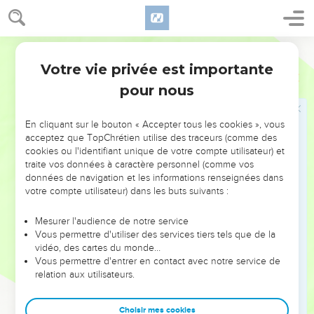
de leurs dents ce qu’ils avaient pris.
18
« Je me disais : “Je mourrai dans mon nid. Comme l’oiseau
Parole de Vie
Phénix, je revivrai longtemps.
Votre vie privée est importante
19
Je suis comme un arbre qui plonge ses racines dans l’eau.
Job
29
Et les gouttes d’eau de la nuit se posent sur mes branches.
pour nous
20
Je resterai sans cesse couvert d’honneur, ma force restera
toujours neuve comme un arc bien tendu.”
En cliquant sur le bouton « Accepter tous les cookies », vous
acceptez que TopChrétien utilise des traceurs (comme des
21
« À cette époque-là, les gens m’écoutaient, ils attendaient,
cookies ou l'identifiant unique de votre compte utilisateur) et
ils se taisaient pour entendre mon avis.
traite vos données à caractère personnel (comme vos
données de navigation et les informations renseignées dans
22
Quand j’avais fini de parler, ils ne discutaient pas, mes
votre compte utilisateur) dans les buts suivants :
paroles tombaient sur eux, l’une après l’autre.
23
« Ils m’attendaient comme on attend la pluie. Ils ouvraient
Mesurer l'audience de notre service
Vous permettre d'utiliser des services tiers tels que de la
la bouche, comme pour recevoir les premières gouttes
vidéo, des cartes du monde…
d’eau.
Vous permettre d'entrer en contact avec notre service de
24
relation aux utilisateurs.
Ils cherchaient à lire sur mon visage un signe de bonté.
Quand je leur souriais, ils n’osaient pas y croire.
Choisir mes cookies
25
J’étais leur chef, je leur montrais le chemin à suivre. Je