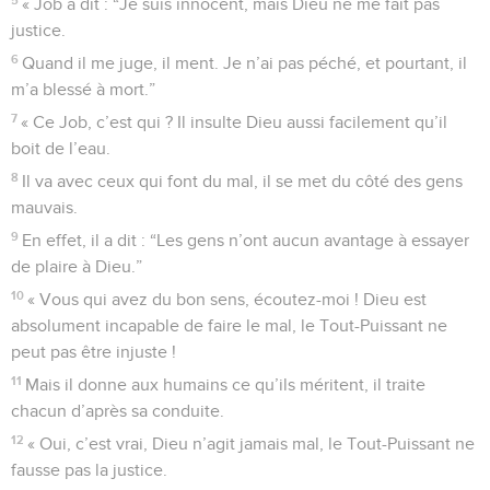
« Job a dit : “Je suis innocent, mais Dieu ne me fait pas
justice.
6
Quand il me juge, il ment. Je n’ai pas péché, et pourtant, il
m’a blessé à mort.”
7
« Ce Job, c’est qui ? Il insulte Dieu aussi facilement qu’il
boit de l’eau.
8
Il va avec ceux qui font du mal, il se met du côté des gens
mauvais.
9
En effet, il a dit : “Les gens n’ont aucun avantage à essayer
de plaire à Dieu.”
10
« Vous qui avez du bon sens, écoutez-moi ! Dieu est
absolument incapable de faire le mal, le Tout-Puissant ne
peut pas être injuste !
11
Mais il donne aux humains ce qu’ils méritent, il traite
chacun d’après sa conduite.
12
« Oui, c’est vrai, Dieu n’agit jamais mal, le Tout-Puissant ne
fausse pas la justice.