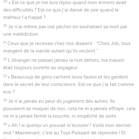
29
« Est-ce que je me suis réjoui quand mon ennemi avait
des difficultés ? Est-ce que j’ai dansé de joie quand le
malheur l’a frappé ?
30
Je n’ai même pas osé pécher en souhaitant sa mort par
une malédiction.
31
Ceux que je recevais chez moi disaient : “Chez Job, tous
mangent de la viande autant qu’ils veulent.”
32
L’étranger ne passait jamais la nuit dehors, ma maison
était toujours ouverte au voyageur.
33
« Beaucoup de gens cachent leurs fautes et les gardent
dans le secret de leur conscience. Est-ce que j’ai fait comme
eux ?
34
Je n’ai jamais eu peur du jugement des autres. Ils
pouvaient se moquer de moi, cela ne m’a jamais effrayé, cela
ne m’a jamais fermé la bouche, ni empêché de sortir.
35
« Ah ! si quelqu’un pouvait m’écouter ! Voilà mon dernier
mot ! Maintenant, c’est au Tout-Puissant de répondre ! Et