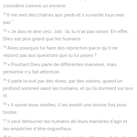
considère comme un ennemi.
11
Il me met des chaînes aux pieds et il surveille tous mes
pas.”
12
« Je dois te dire ceci, Job : là, tu n’as pas raison. En effet,
Dieu est plus grand que les humains.
13
Alors pourquoi lui faire des reproches parce qu’il ne
répond pas aux questions que tu lui poses ?
14
« Pourtant Dieu parle de différentes manières, mais
personne n’y fait attention.
15
Il parle la nuit par des rêves, par des visions, quand un
profond sommeil saisit les humains, et qu’ils dorment sur leur
lit.
16
« Il ouvre leurs oreilles, il les avertit une bonne fois pour
toutes :
17
il veut détourner les humains de leurs manières d’agir et
les empêcher d’être orgueilleux.
18