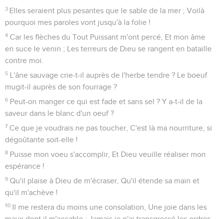
3
Elles seraient plus pesantes que le sable de la mer ; Voilà
pourquoi mes paroles vont jusqu'à la folie !
4
Car les flèches du Tout Puissant m'ont percé, Et mon âme
en suce le venin ; Les terreurs de Dieu se rangent en bataille
contre moi.
5
L'âne sauvage crie-t-il auprès de l'herbe tendre ? Le boeuf
mugit-il auprès de son fourrage ?
6
Peut-on manger ce qui est fade et sans sel ? Y a-t-il de la
saveur dans le blanc d'un oeuf ?
7
Ce que je voudrais ne pas toucher, C'est là ma nourriture, si
dégoûtante soit-elle !
8
Puisse mon voeu s'accomplir, Et Dieu veuille réaliser mon
espérance !
9
Qu'il plaise à Dieu de m'écraser, Qu'il étende sa main et
qu'il m'achève !
10
Il me restera du moins une consolation, Une joie dans les
maux dont il m'accable : Jamais je n'ai transgressé les ordres