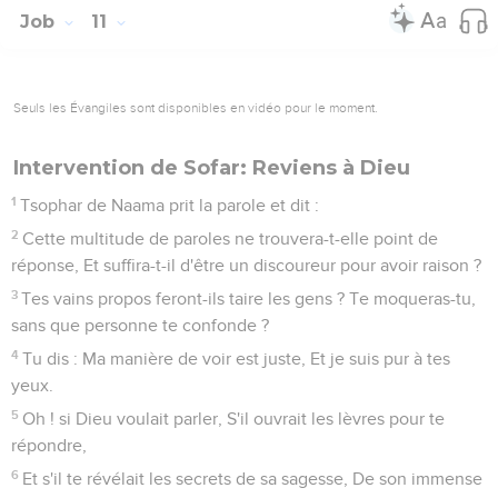
Job
11
Seuls les Évangiles sont disponibles en vidéo pour le moment.
Intervention de Sofar: Reviens à Dieu
1
Tsophar de Naama prit la parole et dit :
2
Cette multitude de paroles ne trouvera-t-elle point de
réponse, Et suffira-t-il d'être un discoureur pour avoir raison ?
3
Tes vains propos feront-ils taire les gens ? Te moqueras-tu,
sans que personne te confonde ?
4
Tu dis : Ma manière de voir est juste, Et je suis pur à tes
yeux.
5
Oh ! si Dieu voulait parler, S'il ouvrait les lèvres pour te
répondre,
6
Et s'il te révélait les secrets de sa sagesse, De son immense