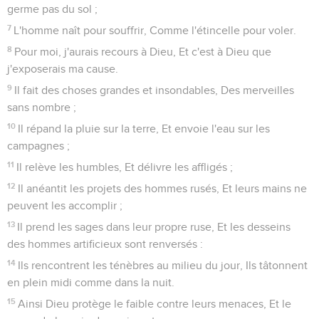
germe pas du sol ;
7
L'homme naît pour souffrir, Comme l'étincelle pour voler.
8
Pour moi, j'aurais recours à Dieu, Et c'est à Dieu que
j'exposerais ma cause.
9
Il fait des choses grandes et insondables, Des merveilles
sans nombre ;
10
Il répand la pluie sur la terre, Et envoie l'eau sur les
campagnes ;
11
Il relève les humbles, Et délivre les affligés ;
12
Il anéantit les projets des hommes rusés, Et leurs mains ne
peuvent les accomplir ;
13
Il prend les sages dans leur propre ruse, Et les desseins
des hommes artificieux sont renversés :
14
Ils rencontrent les ténèbres au milieu du jour, Ils tâtonnent
en plein midi comme dans la nuit.
15
Ainsi Dieu protège le faible contre leurs menaces, Et le