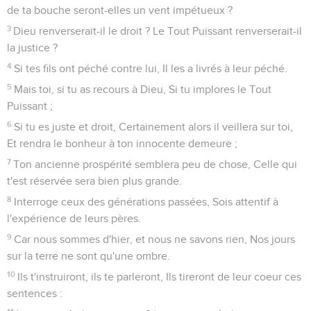
de ta bouche seront-elles un vent impétueux ?
3
Dieu renverserait-il le droit ? Le Tout Puissant renverserait-il
la justice ?
4
Si tes fils ont péché contre lui, Il les a livrés à leur péché.
5
Mais toi, si tu as recours à Dieu, Si tu implores le Tout
Puissant ;
6
Si tu es juste et droit, Certainement alors il veillera sur toi,
Et rendra le bonheur à ton innocente demeure ;
7
Ton ancienne prospérité semblera peu de chose, Celle qui
t'est réservée sera bien plus grande.
8
Interroge ceux des générations passées, Sois attentif à
l'expérience de leurs pères.
9
Car nous sommes d'hier, et nous ne savons rien, Nos jours
sur la terre ne sont qu'une ombre.
10
Ils t'instruiront, ils te parleront, Ils tireront de leur coeur ces
sentences :