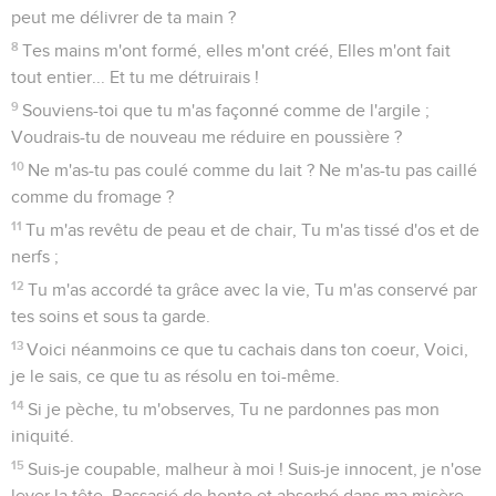
peut me délivrer de ta main ?
8
Tes mains m'ont formé, elles m'ont créé, Elles m'ont fait
tout entier... Et tu me détruirais !
9
Souviens-toi que tu m'as façonné comme de l'argile ;
Voudrais-tu de nouveau me réduire en poussière ?
10
Ne m'as-tu pas coulé comme du lait ? Ne m'as-tu pas caillé
comme du fromage ?
11
Tu m'as revêtu de peau et de chair, Tu m'as tissé d'os et de
nerfs ;
12
Tu m'as accordé ta grâce avec la vie, Tu m'as conservé par
tes soins et sous ta garde.
13
Voici néanmoins ce que tu cachais dans ton coeur, Voici,
je le sais, ce que tu as résolu en toi-même.
14
Si je pèche, tu m'observes, Tu ne pardonnes pas mon
iniquité.
15
Suis-je coupable, malheur à moi ! Suis-je innocent, je n'ose
lever la tête, Rassasié de honte et absorbé dans ma misère.