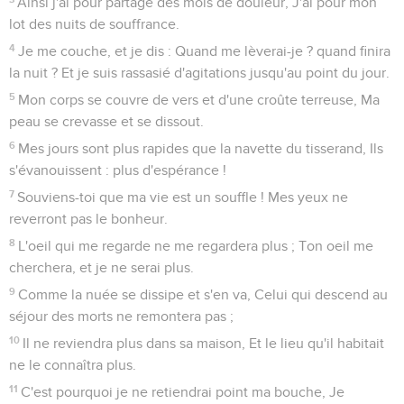
Ainsi j'ai pour partage des mois de douleur, J'ai pour mon
lot des nuits de souffrance.
4
Je me couche, et je dis : Quand me lèverai-je ? quand finira
la nuit ? Et je suis rassasié d'agitations jusqu'au point du jour.
5
Mon corps se couvre de vers et d'une croûte terreuse, Ma
peau se crevasse et se dissout.
6
Mes jours sont plus rapides que la navette du tisserand, Ils
s'évanouissent : plus d'espérance !
7
Souviens-toi que ma vie est un souffle ! Mes yeux ne
reverront pas le bonheur.
8
L'oeil qui me regarde ne me regardera plus ; Ton oeil me
cherchera, et je ne serai plus.
9
Comme la nuée se dissipe et s'en va, Celui qui descend au
séjour des morts ne remontera pas ;
10
Il ne reviendra plus dans sa maison, Et le lieu qu'il habitait
ne le connaîtra plus.
11
C'est pourquoi je ne retiendrai point ma bouche, Je