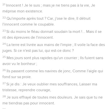
21
Innocent ! Je le suis ; mais je ne tiens pas à la vie, Je
méprise mon existence.
22
Qu'importe après tout ? Car, j'ose le dire, Il détruit
l'innocent comme le coupable.
23
Si du moins le fléau donnait soudain la mort !... Mais il se
rit des épreuves de l'innocent.
24
La terre est livrée aux mains de l'impie ; Il voile la face des
juges. Si ce n'est pas lui, qui est-ce donc ?
25
Mes jours sont plus rapides qu'un courrier ; Ils fuient sans
avoir vu le bonheur ;
26
Ils passent comme les navires de jonc, Comme l'aigle qui
fond sur sa proie.
27
Si je dis : Je veux oublier mes souffrances, Laisser ma
tristesse, reprendre courage,
28
Je suis effrayé de toutes mes douleurs. Je sais que tu ne
me tiendras pas pour innocent.