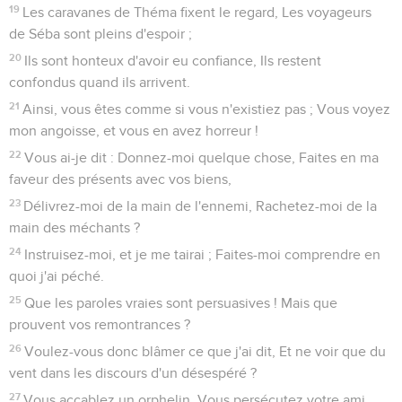
19
Les caravanes de Théma fixent le regard, Les voyageurs
de Séba sont pleins d'espoir ;
20
Ils sont honteux d'avoir eu confiance, Ils restent
confondus quand ils arrivent.
21
Ainsi, vous êtes comme si vous n'existiez pas ; Vous voyez
mon angoisse, et vous en avez horreur !
22
Vous ai-je dit : Donnez-moi quelque chose, Faites en ma
faveur des présents avec vos biens,
23
Délivrez-moi de la main de l'ennemi, Rachetez-moi de la
main des méchants ?
24
Instruisez-moi, et je me tairai ; Faites-moi comprendre en
quoi j'ai péché.
25
Que les paroles vraies sont persuasives ! Mais que
prouvent vos remontrances ?
26
Voulez-vous donc blâmer ce que j'ai dit, Et ne voir que du
vent dans les discours d'un désespéré ?
27
Vous accablez un orphelin, Vous persécutez votre ami.