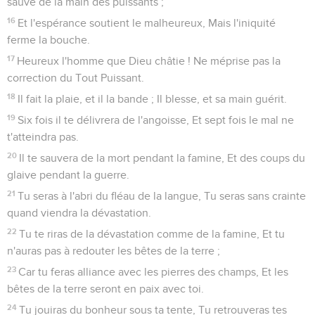
sauve de la main des puissants ;
16
Et l'espérance soutient le malheureux, Mais l'iniquité
ferme la bouche.
17
Heureux l'homme que Dieu châtie ! Ne méprise pas la
correction du Tout Puissant.
18
Il fait la plaie, et il la bande ; Il blesse, et sa main guérit.
19
Six fois il te délivrera de l'angoisse, Et sept fois le mal ne
t'atteindra pas.
20
Il te sauvera de la mort pendant la famine, Et des coups du
glaive pendant la guerre.
21
Tu seras à l'abri du fléau de la langue, Tu seras sans crainte
quand viendra la dévastation.
22
Tu te riras de la dévastation comme de la famine, Et tu
n'auras pas à redouter les bêtes de la terre ;
23
Car tu feras alliance avec les pierres des champs, Et les
bêtes de la terre seront en paix avec toi.
24
Tu jouiras du bonheur sous ta tente, Tu retrouveras tes