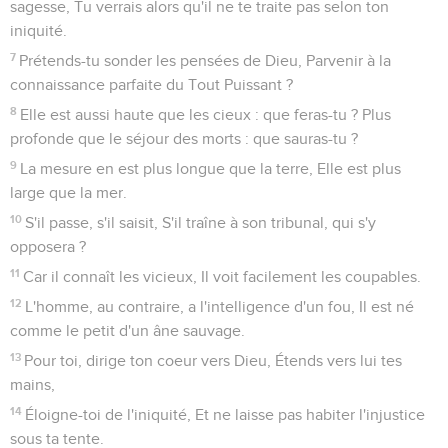
sagesse, Tu verrais alors qu'il ne te traite pas selon ton
iniquité.
7
Prétends-tu sonder les pensées de Dieu, Parvenir à la
connaissance parfaite du Tout Puissant ?
8
Elle est aussi haute que les cieux : que feras-tu ? Plus
profonde que le séjour des morts : que sauras-tu ?
9
La mesure en est plus longue que la terre, Elle est plus
large que la mer.
10
S'il passe, s'il saisit, S'il traîne à son tribunal, qui s'y
opposera ?
11
Car il connaît les vicieux, Il voit facilement les coupables.
12
L'homme, au contraire, a l'intelligence d'un fou, Il est né
comme le petit d'un âne sauvage.
13
Pour toi, dirige ton coeur vers Dieu, Étends vers lui tes
mains,
14
Éloigne-toi de l'iniquité, Et ne laisse pas habiter l'injustice
sous ta tente.