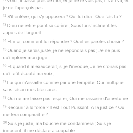
Voici, il passe près de moi, et je ne le vois pas, Il s'en va, et
je ne l'aperçois pas.
12
S'il enlève, qui s'y opposera ? Qui lui dira : Que fais-tu ?
13
Dieu ne retire point sa colère ; Sous lui s'inclinent les
appuis de l'orgueil.
14
Et moi, comment lui répondre ? Quelles paroles choisir ?
15
Quand je serais juste, je ne répondrais pas ; Je ne puis
qu'implorer mon juge.
16
Et quand il m'exaucerait, si je l'invoque, Je ne croirais pas
qu'il eût écouté ma voix,
17
Lui qui m'assaille comme par une tempête, Qui multiplie
sans raison mes blessures,
18
Qui ne me laisse pas respirer, Qui me rassasie d'amertume.
19
Recourir à la force ? Il est Tout Puissant. A la justice ? Qui
me fera comparaître ?
20
Suis-je juste, ma bouche me condamnera ; Suis-je
innocent, il me déclarera coupable.