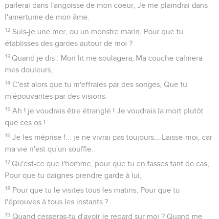
parlerai dans l'angoisse de mon coeur, Je me plaindrai dans
l'amertume de mon âme.
12
Suis-je une mer, ou un monstre marin, Pour que tu
établisses des gardes autour de moi ?
13
Quand je dis : Mon lit me soulagera, Ma couche calmera
mes douleurs,
14
C'est alors que tu m'effraies par des songes, Que tu
m'épouvantes par des visions.
15
Ah ! je voudrais être étranglé ! Je voudrais la mort plutôt
que ces os !
16
Je les méprise !... je ne vivrai pas toujours... Laisse-moi, car
ma vie n'est qu'un souffle.
17
Qu'est-ce que l'homme, pour que tu en fasses tant de cas,
Pour que tu daignes prendre garde à lui,
18
Pour que tu le visites tous les matins, Pour que tu
l'éprouves à tous les instants ?
19
Quand cesseras-tu d'avoir le regard sur moi ? Quand me