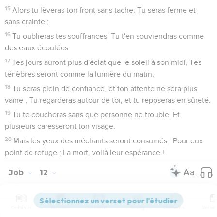
15
Alors tu lèveras ton front sans tache, Tu seras ferme et
sans crainte ;
16
Tu oublieras tes souffrances, Tu t'en souviendras comme
des eaux écoulées.
17
Tes jours auront plus d'éclat que le soleil à son midi, Tes
ténèbres seront comme la lumière du matin,
18
Tu seras plein de confiance, et ton attente ne sera plus
vaine ; Tu regarderas autour de toi, et tu reposeras en sûreté.
19
Tu te coucheras sans que personne ne trouble, Et
plusieurs caresseront ton visage.
20
Mais les yeux des méchants seront consumés ; Pour eux
point de refuge ; La mort, voilà leur espérance !
Job
12
Contenus
Versions
Commentaires
Strong
Dictionnaire
Seuls les Évangiles sont disponibles en vidéo pour le moment.