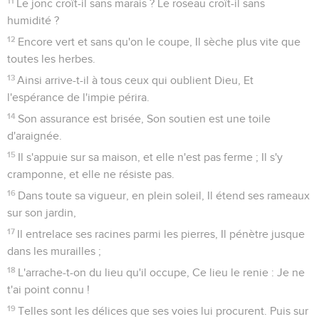
11
Le jonc croît-il sans marais ? Le roseau croît-il sans
humidité ?
12
Encore vert et sans qu'on le coupe, Il sèche plus vite que
toutes les herbes.
13
Ainsi arrive-t-il à tous ceux qui oublient Dieu, Et
l'espérance de l'impie périra.
14
Son assurance est brisée, Son soutien est une toile
d'araignée.
15
Il s'appuie sur sa maison, et elle n'est pas ferme ; Il s'y
cramponne, et elle ne résiste pas.
16
Dans toute sa vigueur, en plein soleil, Il étend ses rameaux
sur son jardin,
17
Il entrelace ses racines parmi les pierres, Il pénètre jusque
dans les murailles ;
18
L'arrache-t-on du lieu qu'il occupe, Ce lieu le renie : Je ne
t'ai point connu !
19
Telles sont les délices que ses voies lui procurent. Puis sur