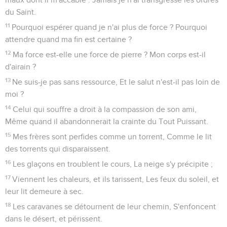
du Saint.
11
Pourquoi espérer quand je n'ai plus de force ? Pourquoi
attendre quand ma fin est certaine ?
12
Ma force est-elle une force de pierre ? Mon corps est-il
d'airain ?
13
Ne suis-je pas sans ressource, Et le salut n'est-il pas loin de
moi ?
14
Celui qui souffre a droit à la compassion de son ami,
Même quand il abandonnerait la crainte du Tout Puissant.
15
Mes frères sont perfides comme un torrent, Comme le lit
des torrents qui disparaissent.
16
Les glaçons en troublent le cours, La neige s'y précipite ;
17
Viennent les chaleurs, et ils tarissent, Les feux du soleil, et
leur lit demeure à sec.
18
Les caravanes se détournent de leur chemin, S'enfoncent
dans le désert, et périssent.