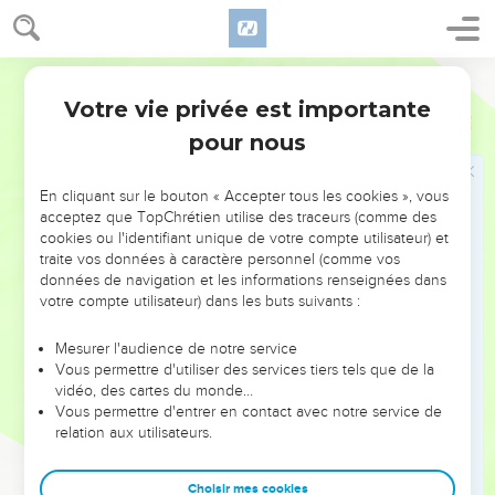
7
Et Satan se retira de devant la face de l'Éternel. Puis il
frappa Job d'un ulcère malin, depuis la plante du pied
jusqu'au sommet de la tête.
Segond 1910
8
Et Job prit un tesson pour se gratter et s'assit sur la cendre.
Votre vie privée est importante
Job
2
9
Sa femme lui dit : Tu demeures ferme dans ton intégrité !
pour nous
Maudis Dieu, et meurs !
10
Mais Job lui répondit : Tu parles comme une femme
En cliquant sur le bouton « Accepter tous les cookies », vous
acceptez que TopChrétien utilise des traceurs (comme des
insensée. Quoi ! nous recevons de Dieu le bien, et nous ne
cookies ou l'identifiant unique de votre compte utilisateur) et
recevrions pas aussi le mal ! En tout cela Job ne pécha point
traite vos données à caractère personnel (comme vos
par ses lèvres.
données de navigation et les informations renseignées dans
votre compte utilisateur) dans les buts suivants :
Arrivée des trois amis de Job
Mesurer l'audience de notre service
11
Trois amis de Job, Éliphaz de Théman, Bildad de Schuach,
Vous permettre d'utiliser des services tiers tels que de la
vidéo, des cartes du monde…
et Tsophar de Naama, apprirent tous les malheurs qui lui
Vous permettre d'entrer en contact avec notre service de
étaient arrivés. Ils se concertèrent et partirent de chez eux
relation aux utilisateurs.
pour aller le plaindre et le consoler !
12
Ayant de loin porté les regards sur lui, ils ne le
Choisir mes cookies