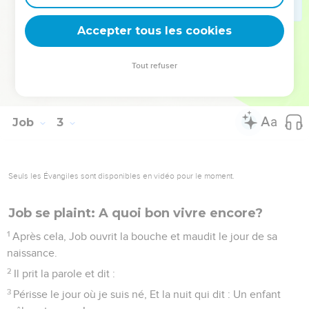
reconnurent pas, et ils élevèrent la voix et pleurèrent. Ils
déchirèrent leurs manteaux, et ils jetèrent de la poussière en
Accepter tous les cookies
l'air au-dessus de leur tête.
13
Et ils se tinrent assis à terre auprès de lui sept jours et sept
Tout refuser
nuits, sans lui dire une parole, car ils voyaient combien sa
douleur était grande.
Job
3
Seuls les Évangiles sont disponibles en vidéo pour le moment.
Job se plaint: A quoi bon vivre encore?
1
Après cela, Job ouvrit la bouche et maudit le jour de sa
naissance.
2
Il prit la parole et dit :
3
Périsse le jour où je suis né, Et la nuit qui dit : Un enfant