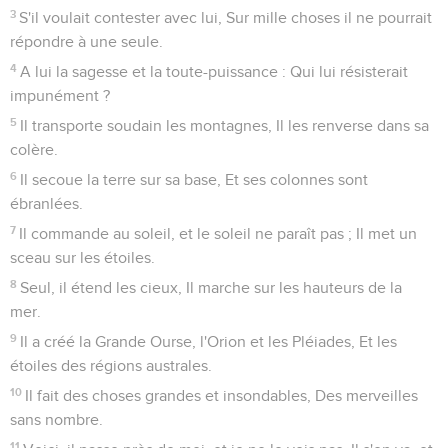
3
S'il voulait contester avec lui, Sur mille choses il ne pourrait
répondre à une seule.
4
A lui la sagesse et la toute-puissance : Qui lui résisterait
impunément ?
5
Il transporte soudain les montagnes, Il les renverse dans sa
colère.
6
Il secoue la terre sur sa base, Et ses colonnes sont
ébranlées.
7
Il commande au soleil, et le soleil ne paraît pas ; Il met un
sceau sur les étoiles.
8
Seul, il étend les cieux, Il marche sur les hauteurs de la
mer.
9
Il a créé la Grande Ourse, l'Orion et les Pléiades, Et les
étoiles des régions australes.
10
Il fait des choses grandes et insondables, Des merveilles
sans nombre.
11