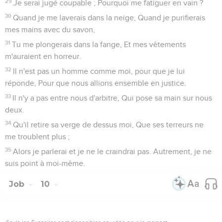
29
Je serai jugé coupable ; Pourquoi me fatiguer en vain ?
30
Quand je me laverais dans la neige, Quand je purifierais
mes mains avec du savon,
31
Tu me plongerais dans la fange, Et mes vêtements
m'auraient en horreur.
32
Il n'est pas un homme comme moi, pour que je lui
réponde, Pour que nous allions ensemble en justice.
33
Il n'y a pas entre nous d'arbitre, Qui pose sa main sur nous
deux.
34
Qu'il retire sa verge de dessus moi, Que ses terreurs ne
me troublent plus ;
35
Alors je parlerai et je ne le craindrai pas. Autrement, je ne
suis point à moi-même.
Job
10