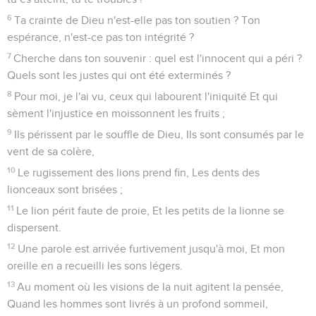
6
Ta crainte de Dieu n'est-elle pas ton soutien ? Ton
espérance, n'est-ce pas ton intégrité ?
7
Cherche dans ton souvenir : quel est l'innocent qui a péri ?
Quels sont les justes qui ont été exterminés ?
8
Pour moi, je l'ai vu, ceux qui labourent l'iniquité Et qui
sèment l'injustice en moissonnent les fruits ;
9
Ils périssent par le souffle de Dieu, Ils sont consumés par le
vent de sa colère,
10
Le rugissement des lions prend fin, Les dents des
lionceaux sont brisées ;
11
Le lion périt faute de proie, Et les petits de la lionne se
dispersent.
12
Une parole est arrivée furtivement jusqu'à moi, Et mon
oreille en a recueilli les sons légers.
13
Au moment où les visions de la nuit agitent la pensée,
Quand les hommes sont livrés à un profond sommeil,