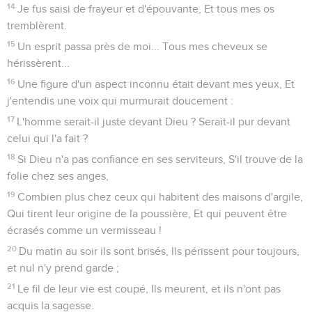
14
Je fus saisi de frayeur et d'épouvante, Et tous mes os
tremblèrent.
15
Un esprit passa près de moi... Tous mes cheveux se
hérissèrent...
16
Une figure d'un aspect inconnu était devant mes yeux, Et
j'entendis une voix qui murmurait doucement :
17
L'homme serait-il juste devant Dieu ? Serait-il pur devant
celui qui l'a fait ?
18
Si Dieu n'a pas confiance en ses serviteurs, S'il trouve de la
folie chez ses anges,
19
Combien plus chez ceux qui habitent des maisons d'argile,
Qui tirent leur origine de la poussière, Et qui peuvent être
écrasés comme un vermisseau !
20
Du matin au soir ils sont brisés, Ils périssent pour toujours,
et nul n'y prend garde ;
21
Le fil de leur vie est coupé, Ils meurent, et ils n'ont pas
acquis la sagesse.