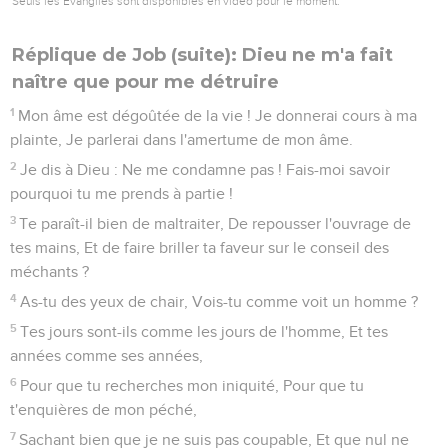
Seuls les Évangiles sont disponibles en vidéo pour le moment.
Réplique de Job (suite): Dieu ne m'a fait
naître que pour me détruire
1
Mon âme est dégoûtée de la vie ! Je donnerai cours à ma
plainte, Je parlerai dans l'amertume de mon âme.
2
Je dis à Dieu : Ne me condamne pas ! Fais-moi savoir
pourquoi tu me prends à partie !
3
Te paraît-il bien de maltraiter, De repousser l'ouvrage de
tes mains, Et de faire briller ta faveur sur le conseil des
méchants ?
4
As-tu des yeux de chair, Vois-tu comme voit un homme ?
5
Tes jours sont-ils comme les jours de l'homme, Et tes
années comme ses années,
6
Pour que tu recherches mon iniquité, Pour que tu
t'enquières de mon péché,
7
Sachant bien que je ne suis pas coupable, Et que nul ne