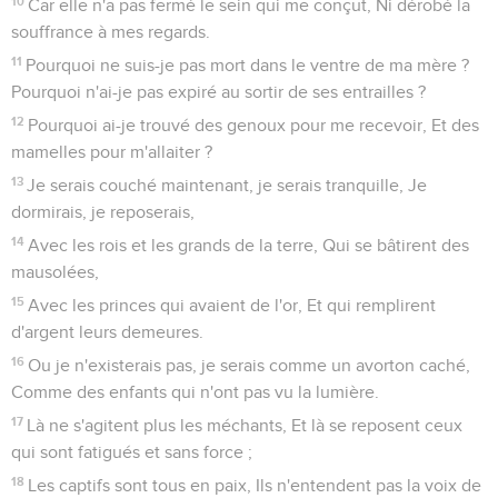
10
Car elle n'a pas fermé le sein qui me conçut, Ni dérobé la
souffrance à mes regards.
11
Pourquoi ne suis-je pas mort dans le ventre de ma mère ?
Pourquoi n'ai-je pas expiré au sortir de ses entrailles ?
12
Pourquoi ai-je trouvé des genoux pour me recevoir, Et des
mamelles pour m'allaiter ?
13
Je serais couché maintenant, je serais tranquille, Je
dormirais, je reposerais,
14
Avec les rois et les grands de la terre, Qui se bâtirent des
mausolées,
15
Avec les princes qui avaient de l'or, Et qui remplirent
d'argent leurs demeures.
16
Ou je n'existerais pas, je serais comme un avorton caché,
Comme des enfants qui n'ont pas vu la lumière.
17
Là ne s'agitent plus les méchants, Et là se reposent ceux
qui sont fatigués et sans force ;
18
Les captifs sont tous en paix, Ils n'entendent pas la voix de