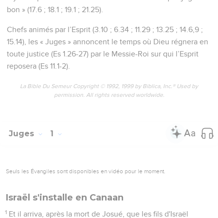
bon » (17.6 ; 18.1 ; 19.1 ; 21.25).
Chefs animés par l’Esprit (3.10 ; 6.34 ; 11.29 ; 13.25 ; 14.6,9 ;
15.14), les « Juges » annoncent le temps où Dieu régnera en
toute justice (Es 1.26-27) par le Messie-Roi sur qui l’Esprit
reposera (Es 11.1-2).
La Bible Du Semeur Copyright © 1992, 1999 by Biblica, Inc.® Used by
permission. All rights reserved worldwide.
Juges
1
Seuls les Évangiles sont disponibles en vidéo pour le moment.
Israël s'installe en Canaan
1
Et il arriva, après la mort de Josué, que les fils d'Israël