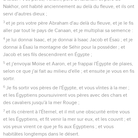
Nakhor, ont habité anciennement au delà du fleuve, et ils ont
servi d'autres dieux ;
3
et je pris votre père Abraham d'au delà du fleuve, et je le fis
aller par tout le pays de Canaan, et je multipliai sa semence :
4
je lui donnai Isaac, et je donnai à Isaac Jacob et Ésaü ; et je
donnai à Ésaü la montagne de Séhir pour la posséder ; et
Jacob et ses fils descendirent en Égypte ;
5
et j'envoyai Moïse et Aaron, et je frappai l'Égypte de plaies,
selon ce que j'ai fait au milieu d'elle ; et ensuite je vous en fis
sortir.
6
Je fis sortir vos pères de l'Égypte, et vous vîntes à la mer ;
et les Égyptiens poursuivirent vos pères avec des chars et
des cavaliers jusqu'à la mer Rouge ;
7
et ils crièrent à l'Éternel, et il mit une obscurité entre vous
et les Égyptiens, et fit venir la mer sur eux, et les couvrit ; et
vos yeux virent ce que je fis aux Égyptiens ; et vous
habitâtes longtemps dans le désert.