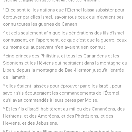
Seuls les Évangiles sont disponibles en vidéo pour le moment.
1
Et ce sont ici les nations que l'Éternel laissa subsister pour
éprouver par elles Israël, savoir tous ceux qui n'avaient pas
connu toutes les guerres de Canaan ;
2
et cela seulement afin que les générations des fils d'Israël
connussent, en l'apprenant, ce que c'est que la guerre, ceux
du moins qui auparavant n'en avaient rien connu :
3
cinq princes des Philistins, et tous les Cananéens et les
Sidoniens et les Héviens qui habitaient dans la montagne du
Liban, depuis la montagne de Baal-Hermon jusqu'à l'entrée
de Hamath ;
4
elles étaient laissées pour éprouver par elles Israël, pour
savoir s'ils écouteraient les commandements de l'Éternel,
qu'il avait commandés à leurs pères par Moïse.
5
Et les fils d'Israël habitèrent au milieu des Cananéens, des
Héthiens, et des Amoréens, et des Phéréziens, et des
Héviens, et des Jébusiens.
6
Et ils prirent leurs filles pour femmes, et donnèrent leurs