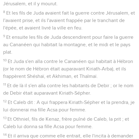
Jérusalem, et il y mourut.
8
Et les fils de Juda avaient fait la guerre contre Jérusalem, et
l'avaient prise, et ils l'avaient frappée par le tranchant de
l'épée, et avaient livré la ville en feu.
9
Et ensuite les fils de Juda descendirent pour faire la guerre
au Cananéen qui habitait la montagne, et le midi et le pays
plat.
10
Et Juda s'en alla contre le Cananéen qui habitait à Hébron
(or le nom de Hébron était auparavant Kiriath-Arba), et ils
frappèrent Shéshaï, et Akhiman, et Thalmaï.
11
Et de là il s'en alla contre les habitants de Debir ; or le nom
de Debir était auparavant Kiriath-Sépher.
12
Et Caleb dit : A qui frappera Kiriath-Sépher et la prendra, je
lui donnerai ma fille Acsa pour femme.
13
Et Othniel, fils de Kenaz, frère puîné de Caleb, la prit ; et
Caleb lui donna sa fille Acsa pour femme.
14
Et il arriva que comme elle entrait, elle l'incita à demander