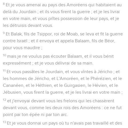
8
Et je vous amenai au pays des Amoréens qui habitaient au
delà du Jourdain ; et ils vous firent la guerre ; et je les livrai
en votre main, et vous prîtes possession de leur pays, et je
les détruisis devant vous.
9
Et Balak, fils de Tsippor, roi de Moab, se leva et fit la guerre
contre Israël ; et il envoya et appela Balaam, fils de Béor,
pour vous maudire ;
10
mais je ne voulus pas écouter Balaam, et il vous bénit
expressément ; et je vous délivrai de sa main.
11
Et vous passâtes le Jourdain, et vous vîntes à Jéricho ; et
les hommes de Jéricho, et L'Amoréen, et le Phérézien, et le
Cananéen, et le Héthien, et le Guirgasien, le Hévien, et le
Jébusien, vous firent la guerre, et je les livrai en votre main ;
12
et j'envoyai devant vous les frelons qui les chassèrent
devant vous, comme les deux rois des Amoréens : ce ne fut
point par ton épée ni par ton arc.
13
Et je vous donnai un pays où tu n'avais pas travaillé et des