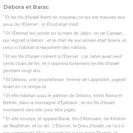
Débora et Barac
1
Et les fils d'Israël firent de nouveau ce qui est mauvais aux
yeux de l'Éternel ; or Éhud était mort.
2
Et l'Éternel les vendit en la main de Jabin, roi de Canaan,
qui régnait à Hatsor ; et le chef de son armée était Sisera, et
celui-ci habitait à Harosheth des nations.
3
Et les fils d'Israël crièrent à l'Éternel ; car Jabin avait neuf
cents chars de fer, et il opprima fortement les fils d'Israël
pendant vingt ans.
4
Et Debora, une prophétesse, femme de Lappidoth, jugeait
Israël en ce temps-là.
5
Et elle habitait sous le palmier de Debora, entre Rama et
Béthel, dans la montagne d'Éphraïm ; et les fils d'Israël
montaient vers elle pour être jugés.
6
Et elle envoya, et appela Barak, fils d'Abinoam, de Kédesh
de Nephthali, et lui dit : L'Éternel, le Dieu d'Israël, ne l'a-t-il
pas commandé ? Va, et rends-toi sur le mont Thabor, et