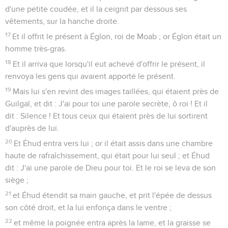
d'une petite coudée, et il la ceignit par dessous ses
vêtements, sur la hanche droite.
17
Et il offrit le présent à Églon, roi de Moab ; or Églon était un
homme très-gras.
18
Et il arriva que lorsqu'il eut achevé d'offrir le présent, il
renvoya les gens qui avaient apporté le présent.
19
Mais lui s'en revint des images taillées, qui étaient près de
Guilgal, et dit : J'ai pour toi une parole secrète, ô roi ! Et il
dit : Silence ! Et tous ceux qui étaient près de lui sortirent
d'auprès de lui.
20
Et Éhud entra vers lui ; or il était assis dans une chambre
haute de rafraîchissement, qui était pour lui seul ; et Éhud
dit : J'ai une parole de Dieu pour toi. Et le roi se leva de son
siège ;
21
et Éhud étendit sa main gauche, et prit l'épée de dessus
son côté droit, et la lui enfonça dans le ventre ;
22
et même la poignée entra après la lame, et la graisse se