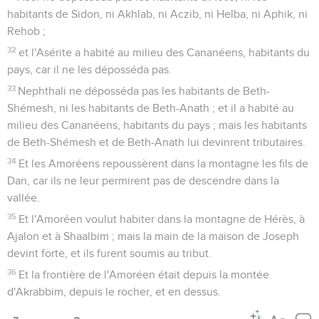
habitants de Sidon, ni Akhlab, ni Aczib, ni Helba, ni Aphik, ni
Rehob ;
32
et l'Asérite a habité au milieu des Cananéens, habitants du
pays, car il ne les déposséda pas.
33
Nephthali ne déposséda pas les habitants de Beth-
Shémesh, ni les habitants de Beth-Anath ; et il a habité au
milieu des Cananéens, habitants du pays ; mais les habitants
de Beth-Shémesh et de Beth-Anath lui devinrent tributaires.
34
Et les Amoréens repoussèrent dans la montagne les fils de
Dan, car ils ne leur permirent pas de descendre dans la
vallée.
35
Et l'Amoréen voulut habiter dans la montagne de Hérès, à
Ajalon et à Shaalbim ; mais la main de la maison de Joseph
devint forte, et ils furent soumis au tribut.
36
Et la frontière de l'Amoréen était depuis la montée
d'Akrabbim, depuis le rocher, et en dessus.