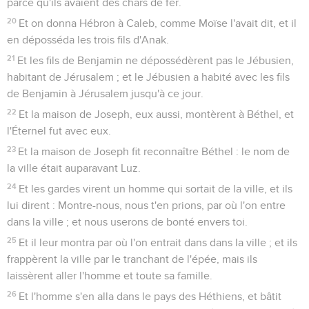
parce qu'ils avaient des chars de fer.
20
Et on donna Hébron à Caleb, comme Moïse l'avait dit, et il
en déposséda les trois fils d'Anak.
21
Et les fils de Benjamin ne dépossédèrent pas le Jébusien,
habitant de Jérusalem ; et le Jébusien a habité avec les fils
de Benjamin à Jérusalem jusqu'à ce jour.
22
Et la maison de Joseph, eux aussi, montèrent à Béthel, et
l'Éternel fut avec eux.
23
Et la maison de Joseph fit reconnaître Béthel : le nom de
la ville était auparavant Luz.
24
Et les gardes virent un homme qui sortait de la ville, et ils
lui dirent : Montre-nous, nous t'en prions, par où l'on entre
dans la ville ; et nous userons de bonté envers toi.
25
Et il leur montra par où l'on entrait dans dans la ville ; et ils
frappèrent la ville par le tranchant de l'épée, mais ils
laissèrent aller l'homme et toute sa famille.
26
Et l'homme s'en alla dans le pays des Héthiens, et bâtit