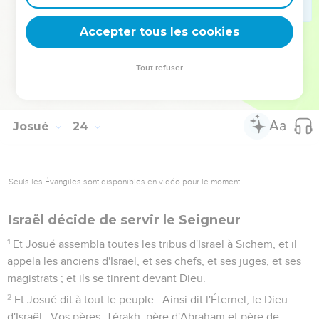
16
lorsque vous aurez transgressé l'alliance de l'Éternel, votre
Dieu, qu'il vous a commandée, et que vous serez allés et
Accepter tous les cookies
aurez servi d'autres dieux, et que vous vous serez prosternés
devant eux, en sorte que la colère de l'Éternel s'embrase
Tout refuser
contre vous, et que vous périssiez rapidement de dessus le
bon pays qu'il vous a donné.
Josué
24
Seuls les Évangiles sont disponibles en vidéo pour le moment.
Israël décide de servir le Seigneur
1
Et Josué assembla toutes les tribus d'Israël à Sichem, et il
appela les anciens d'Israël, et ses chefs, et ses juges, et ses
magistrats ; et ils se tinrent devant Dieu.
2
Et Josué dit à tout le peuple : Ainsi dit l'Éternel, le Dieu
d'Israël : Vos pères, Térakh, père d'Abraham et père de