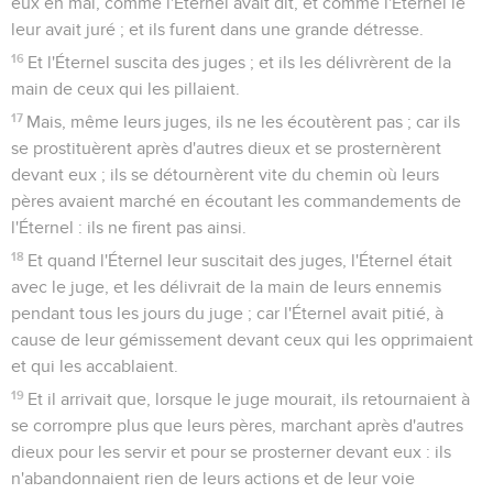
eux en mal, comme l'Éternel avait dit, et comme l'Éternel le
leur avait juré ; et ils furent dans une grande détresse.
16
Et l'Éternel suscita des juges ; et ils les délivrèrent de la
main de ceux qui les pillaient.
17
Mais, même leurs juges, ils ne les écoutèrent pas ; car ils
se prostituèrent après d'autres dieux et se prosternèrent
devant eux ; ils se détournèrent vite du chemin où leurs
pères avaient marché en écoutant les commandements de
l'Éternel : ils ne firent pas ainsi.
18
Et quand l'Éternel leur suscitait des juges, l'Éternel était
avec le juge, et les délivrait de la main de leurs ennemis
pendant tous les jours du juge ; car l'Éternel avait pitié, à
cause de leur gémissement devant ceux qui les opprimaient
et qui les accablaient.
19
Et il arrivait que, lorsque le juge mourait, ils retournaient à
se corrompre plus que leurs pères, marchant après d'autres
dieux pour les servir et pour se prosterner devant eux : ils
n'abandonnaient rien de leurs actions et de leur voie