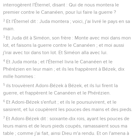
interrogèrent l'Éternel, disant : Qui de nous montera le
premier contre le Cananéen, pour lui faire la guerre ?
2
Et l'Éternel dit : Juda montera ; voici, j'ai livré le pays en sa
main.
3
Et Juda dit à Siméon, son frère : Monte avec moi dans mon
lot, et faisons la guerre contre le Cananéen ; et moi aussi
j'irai avec toi dans ton lot. Et Siméon alla avec lui.
4
Et Juda monta ; et l'Éternel livra le Cananéen et le
Phérézien en leur main ; et ils les frappèrent à Bézek, dix
mille hommes :
5
ils trouvèrent Adoni-Bézek à Bézek, et ils lui firent la
guerre, et frappèrent le Cananéen et le Phérézien.
6
Et Adoni-Bézek s'enfuit ; et ils le poursuivirent, et le
saisirent, et lui coupèrent les pouces des mains et des pieds.
7
Et Adoni-Bézek dit : soixante-dix rois, ayant les pouces de
leurs mains et de leurs pieds coupés, ramassaient sous ma
table ; comme j'ai fait, ainsi Dieu m'a rendu. Et on l'amena à