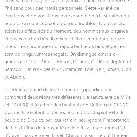
mais Samson a agi de façon solitaire, combattant contre les
Philistins pour des motifs personnels. Cette variété de
fonctions et de vocations correspond bien à la situation du
peuple. Au cours de cette période troublée, Dieu suscite,
selon les difficultés du moment, des hommes aux origines
et aux capacités très diverses. Le livre mentionne douze
chefs. Les chroniques qui rapportent leurs faits et gestes
sont de longueur très inégale. On distingue ainsi six «
grands » chefs — Otniel, Ehoud, Débora, Gédéon, Jephté et
Samson — et six « petits » : Chamgar, Tola, Yaïr, Ibtsân, Elôn
et Abdôn.
La dernière partie du livre forme un appendice qui
comprend deux récits très différents : le sanctuaire de Mika
(ch.17 et 18) et le crime des habitants de Guibea (ch.19 à 21).
Ces récits révèlent la déchéance morale et spirituelle du
peuple de Dieu et, par leur refrain, soulignent l’importance
de l’institution de la royauté en Israël : « En ce temps-là, il
n’y avait pas de roi en Israël. Chacun faisait ce qu’il jugeait