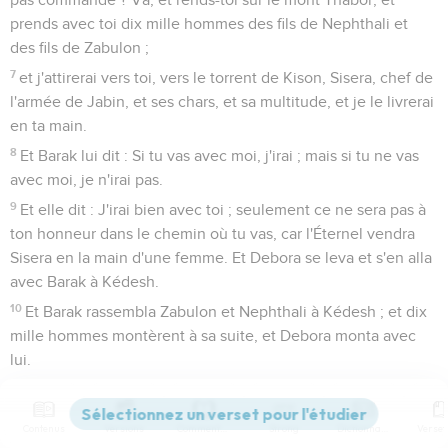
prends avec toi dix mille hommes des fils de Nephthali et
des fils de Zabulon ;
7
et j'attirerai vers toi, vers le torrent de Kison, Sisera, chef de
l'armée de Jabin, et ses chars, et sa multitude, et je le livrerai
en ta main.
8
Et Barak lui dit : Si tu vas avec moi, j'irai ; mais si tu ne vas
avec moi, je n'irai pas.
9
Et elle dit : J'irai bien avec toi ; seulement ce ne sera pas à
ton honneur dans le chemin où tu vas, car l'Éternel vendra
Sisera en la main d'une femme. Et Debora se leva et s'en alla
avec Barak à Kédesh.
10
Et Barak rassembla Zabulon et Nephthali à Kédesh ; et dix
mille hommes montèrent à sa suite, et Debora monta avec
lui.
11
(Or Héber, le Kénien, s'était séparé des Kéniens, fils de
Hobab, beau-père de Moïse, et avait dressé sa tente jusqu'au
Contenus
Versions
Commentaires
Strong
Dictionnaire
chêne de Tsaannaïm, qui est près de Kédesh.)