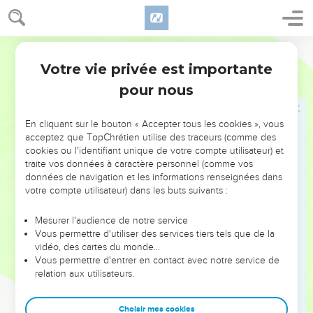
avec elles, et que vous entriez parmi elles et elles parmi
vous,
13
sachez certainement que l'Éternel, votre Dieu, ne
Darby
continuera pas à déposséder ces nations devant vous ; et
Votre vie privée est importante
Josué
23
elles vous seront un filet, et un piège, et un fouet dans vos
pour nous
côtés, et des épines dans vos yeux, jusqu'à ce que vous ayez
péri de dessus ce bon pays que l'Éternel, votre Dieu, vous a
En cliquant sur le bouton « Accepter tous les cookies », vous
donné.
acceptez que TopChrétien utilise des traceurs (comme des
14
Et voici, moi je m'en vais aujourd'hui le chemin de toute la
cookies ou l'identifiant unique de votre compte utilisateur) et
traite vos données à caractère personnel (comme vos
terre, et vous savez de tout votre coeur et de toute votre
données de navigation et les informations renseignées dans
âme qu'il n'est pas tombé un seul mot de toutes les bonnes
votre compte utilisateur) dans les buts suivants :
paroles que l'Éternel, votre Dieu, a dites à votre sujet : tout
vous est arrivé ; il n'en est pas tombé un seul mot.
Mesurer l'audience de notre service
Vous permettre d'utiliser des services tiers tels que de la
15
Et il arrivera que, comme chaque bonne parole que
vidéo, des cartes du monde…
l'Éternel, votre Dieu, vous a dite, s'est accomplie à votre
Vous permettre d'entrer en contact avec notre service de
égard, ainsi l'Éternel fera venir sur vous chaque mauvaise
relation aux utilisateurs.
parole, jusqu'à ce qu'il vous ait détruits de dessus ce bon
pays que l'Éternel, votre Dieu, vous a donné,
Choisir mes cookies