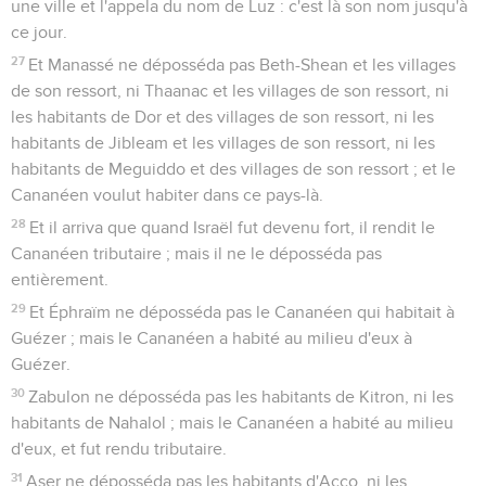
une ville et l'appela du nom de Luz : c'est là son nom jusqu'à
ce jour.
27
Et Manassé ne déposséda pas Beth-Shean et les villages
de son ressort, ni Thaanac et les villages de son ressort, ni
les habitants de Dor et des villages de son ressort, ni les
habitants de Jibleam et les villages de son ressort, ni les
habitants de Meguiddo et des villages de son ressort ; et le
Cananéen voulut habiter dans ce pays-là.
28
Et il arriva que quand Israël fut devenu fort, il rendit le
Cananéen tributaire ; mais il ne le déposséda pas
entièrement.
29
Et Éphraïm ne déposséda pas le Cananéen qui habitait à
Guézer ; mais le Cananéen a habité au milieu d'eux à
Guézer.
30
Zabulon ne déposséda pas les habitants de Kitron, ni les
habitants de Nahalol ; mais le Cananéen a habité au milieu
d'eux, et fut rendu tributaire.
31
Aser ne déposséda pas les habitants d'Acco, ni les