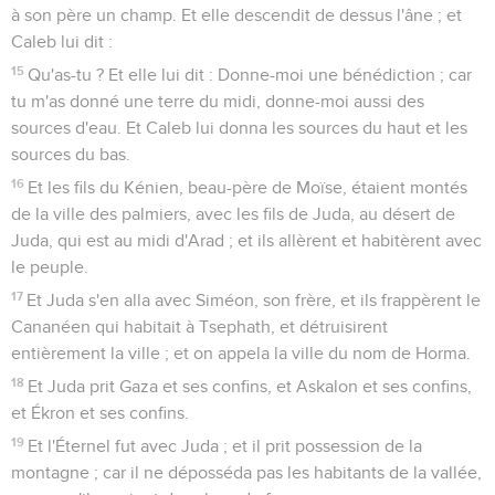
à son père un champ. Et elle descendit de dessus l'âne ; et
Caleb lui dit :
15
Qu'as-tu ? Et elle lui dit : Donne-moi une bénédiction ; car
tu m'as donné une terre du midi, donne-moi aussi des
sources d'eau. Et Caleb lui donna les sources du haut et les
sources du bas.
16
Et les fils du Kénien, beau-père de Moïse, étaient montés
de la ville des palmiers, avec les fils de Juda, au désert de
Juda, qui est au midi d'Arad ; et ils allèrent et habitèrent avec
le peuple.
17
Et Juda s'en alla avec Siméon, son frère, et ils frappèrent le
Cananéen qui habitait à Tsephath, et détruisirent
entièrement la ville ; et on appela la ville du nom de Horma.
18
Et Juda prit Gaza et ses confins, et Askalon et ses confins,
et Ékron et ses confins.
19
Et l'Éternel fut avec Juda ; et il prit possession de la
montagne ; car il ne déposséda pas les habitants de la vallée,