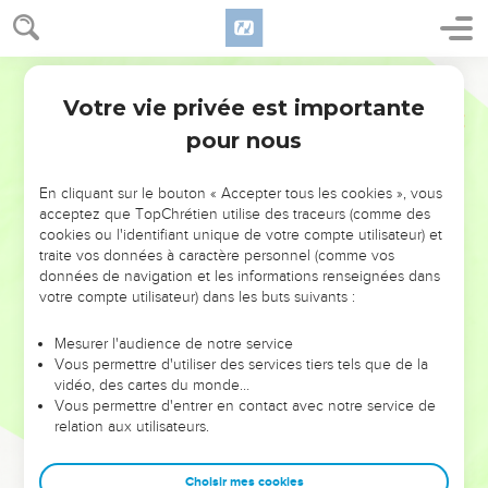
Votre vie privée est importante
pour nous
NE MANQUEZ PAS L’ÉVÉNEMENT
En cliquant sur le bouton « Accepter tous les cookies », vous
DE L’ANNÉE !
acceptez que TopChrétien utilise des traceurs (comme des
cookies ou l'identifiant unique de votre compte utilisateur) et
ET SI LEURS ERREURS POUVAIENT VOUS ÉVITER LES
traite vos données à caractère personnel (comme vos
VOTRES ?
données de navigation et les informations renseignées dans
votre compte utilisateur) dans les buts suivants :
On admire souvent les leaders pour leurs réussites, leur impact,
leur foi ou leur vision. Mais on voit moins les doutes, les erreurs
Mesurer l'audience de notre service
Vous permettre d'utiliser des services tiers tels que de la
et les saisons difficiles qu'ils ont traversés, alors même que ce
vidéo, des cartes du monde…
sont elles qui les ont façonnés.
Vous permettre d'entrer en contact avec notre service de
relation aux utilisateurs.
Dans cette conférence, leaders, entrepreneurs, et responsables
reviennent sur les erreurs marquantes de leur parcours et les
clés pour avancer avec plus de sagesse afin que leurs erreurs
Choisir mes cookies