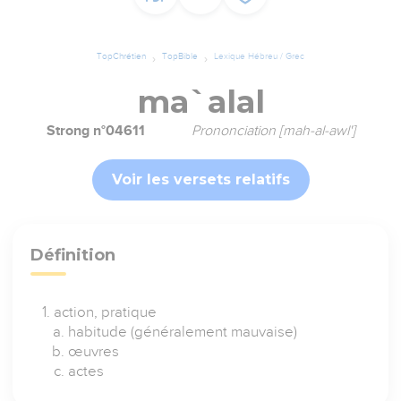
TopChrétien
TopBible
Lexique Hébreu / Grec
ma`alal
Strong n°04611
Prononciation [mah-al-awl']
Voir les versets relatifs
Définition
action, pratique
habitude (généralement mauvaise)
œuvres
actes