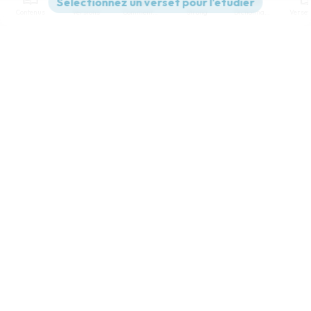
Contenus
Versions
Commentaires
Strong
Dictionnaire
Paramètres de lecture
Afficher les numéros de versets
Mode dyslexique
Désactivé
Simple
Coul
eur
Police d'écriture
Serif
Sans-serif
Taille de texte
Grand
Moyen
Petit