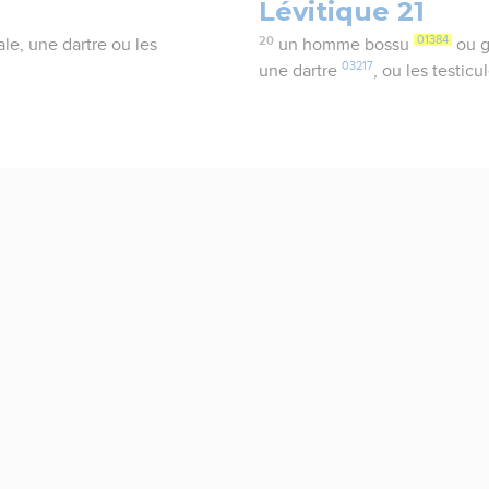
Lévitique 21
20
01384
gale, une dartre ou les
un homme bossu
ou g
03217
une dartre
, ou les testicu