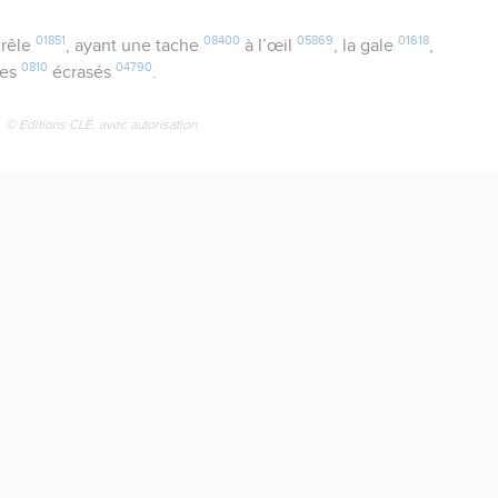
01851
08400
05869
01618
rêle
, ayant une tache
à l’œil
, la gale
,
0810
04790
les
écrasés
.
© Éditions CLÉ, avec autorisation