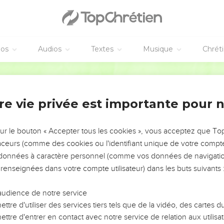
éos
Audios
Textes
Musique
Chrét
re vie privée est importante pour 
NEMENT DE L’ANNÉE !
ÉVITER LES VOTRES ?
sur le bouton « Accepter tous les cookies », vous acceptez que T
traceurs (comme des cookies ou l'identifiant unique de votre compte 
tes, leur impact, leur foi ou leur vision. Mais on voit
s données à caractère personnel (comme vos données de navigatio
fficiles qu'ils ont traversés, alors même que ce sont
 renseignées dans votre compte utilisateur) dans les buts suivants 
audience de notre service
s, et responsables reviennent sur les erreurs
 avancer avec plus de sagesse afin que leurs erreurs
ttre d'utiliser des services tiers tels que de la vidéo, des cartes
un ministère, une équipe, un groupe ou une famille,
ttre d'entrer en contact avec notre service de relation aux utilisat