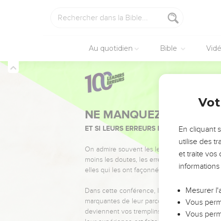
Au quotidien
Bible
Vid
Vot
NE MANQUEZ PAS L’ÉVÉ
ET SI LEURS ERREURS POUVAIENT VOUS 
En cliquant 
utilise des 
On admire souvent les leaders pour leurs réussi
et traite vo
moins les doutes, les erreurs et les saisons di
informations
elles qui les ont façonnés.
Mesurer l'
Dans cette conférence, leaders, entrepreneur
marquantes de leur parcours et les clés pour
Vous perme
deviennent vos tremplins. Que vous guidiez 
Vous perme