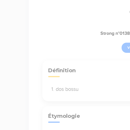
Strong n°013
V
Définition
dos bossu
Étymologie