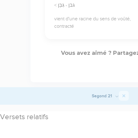
< גבן - גִּבֵּן
vient d'une racine du sens de voûté,
contracté
Vous avez aimé ? Partagez
Segond 21
Versets relatifs