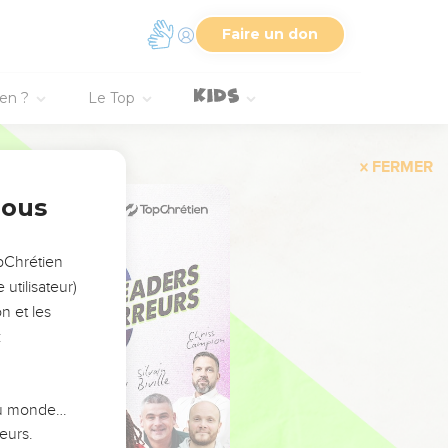
Faire un don
ien ?
Le Top
FERMER
nous
opChrétien
utilisateur)
n et les
:
 du monde…
eurs.