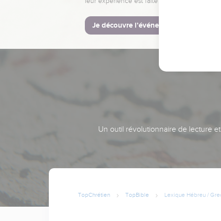
leur expérience est faite pour vous.
Je découvre l’événement
Un outil révolutionnaire de lecture e
TopChrétien
TopBible
Lexique Hébreu / Gre