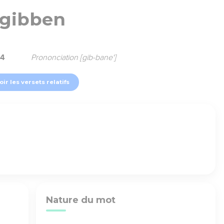
gibben
84
Prononciation [gib-bane']
oir les versets relatifs
Nature du mot