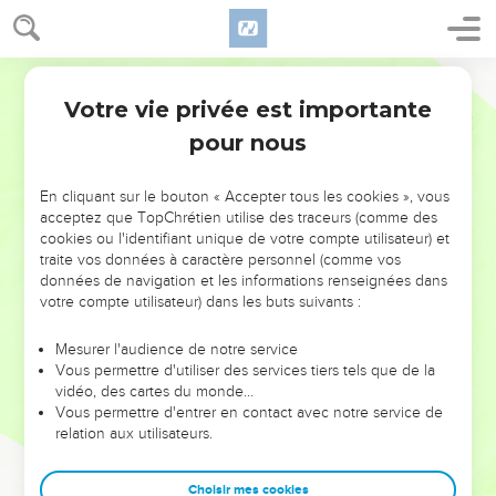
Votre vie privée est importante
pour nous
NE MANQUEZ PAS L’ÉVÉNEMENT
En cliquant sur le bouton « Accepter tous les cookies », vous
DE L’ANNÉE !
acceptez que TopChrétien utilise des traceurs (comme des
cookies ou l'identifiant unique de votre compte utilisateur) et
ET SI LEURS ERREURS POUVAIENT VOUS ÉVITER LES
traite vos données à caractère personnel (comme vos
VOTRES ?
données de navigation et les informations renseignées dans
votre compte utilisateur) dans les buts suivants :
On admire souvent les leaders pour leurs réussites, leur impact,
leur foi ou leur vision. Mais on voit moins les doutes, les erreurs
Mesurer l'audience de notre service
Vous permettre d'utiliser des services tiers tels que de la
et les saisons difficiles qu'ils ont traversés, alors même que ce
vidéo, des cartes du monde…
sont elles qui les ont façonnés.
Vous permettre d'entrer en contact avec notre service de
relation aux utilisateurs.
Dans cette conférence, leaders, entrepreneurs, et responsables
reviennent sur les erreurs marquantes de leur parcours et les
clés pour avancer avec plus de sagesse afin que leurs erreurs
Choisir mes cookies