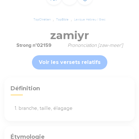
TopChrétien
TopBible
Lexique Hébreu / Grec
zamiyr
Strong n°02159
Prononciation [zaw-meer']
Voir les versets relatifs
Définition
branche, taille, élagage
Étymologie