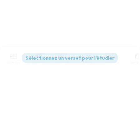
Contenus
Versions
Commentaires
Strong
Dictionnaire
Paramètres de lecture
Afficher les numéros de versets
Mode dyslexique
Désactivé
Simple
Coul
eur