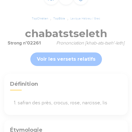
TopChrétien
TopBible
Lexique Hébreu / Grec
chabatstseleth
Strong n°02261
Prononciation [khab-ats-tseh'-leth]
Voir les versets relatifs
Définition
safran des près, crocus, rose, narcisse, lis
Étymologie