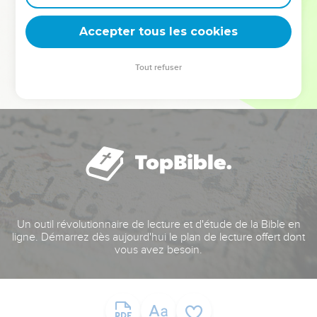
deviennent vos tremplins. Que vous guidiez un ministère, une
équipe, un groupe ou une famille, leur expérience est faite
Accepter tous les cookies
pour vous.
Tout refuser
Je découvre l’événement
Un outil révolutionnaire de lecture et d'étude de la Bible en
ligne. Démarrez dès aujourd'hui le plan de lecture offert dont
vous avez besoin.