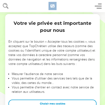
Votre vie privée est importante
pour nous
NE MANQUEZ PAS L’ÉVÉNEMENT
En cliquant sur le bouton « Accepter tous les cookies », vous
DE L’ANNÉE !
acceptez que TopChrétien utilise des traceurs (comme des
cookies ou l'identifiant unique de votre compte utilisateur) et
ET SI LEURS ERREURS POUVAIENT VOUS ÉVITER LES
traite vos données à caractère personnel (comme vos
VOTRES ?
données de navigation et les informations renseignées dans
votre compte utilisateur) dans les buts suivants :
On admire souvent les leaders pour leurs réussites, leur impact,
leur foi ou leur vision. Mais on voit moins les doutes, les erreurs
Mesurer l'audience de notre service
Vous permettre d'utiliser des services tiers tels que de la
et les saisons difficiles qu'ils ont traversés, alors même que ce
vidéo, des cartes du monde…
sont elles qui les ont façonnés.
Vous permettre d'entrer en contact avec notre service de
relation aux utilisateurs.
Dans cette conférence, leaders, entrepreneurs, et responsables
reviennent sur les erreurs marquantes de leur parcours et les
clés pour avancer avec plus de sagesse afin que leurs erreurs
Choisir mes cookies