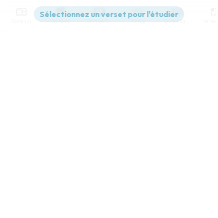
Contenus
Versions
Commentaires
Strong
Dictionnaire
Paramètres de lecture
Afficher les numéros de versets
Mode dyslexique
Désactivé
Simple
Coul
eur
Police d'écriture
Serif
Sans-serif
Taille de texte
Grand
Moyen
Petit