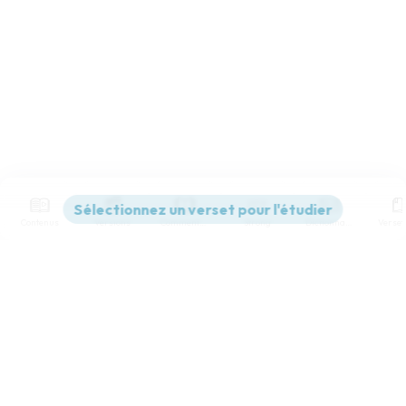
Contenus
Versions
Commentaires
Strong
Dictionnaire
Paramètres de lecture
Afficher les numéros de versets
Mode dyslexique