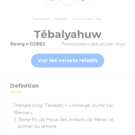
TopChrétien
TopBible
Lexique Hébreu / Grec
Tĕbalyahuw
Strong n°02882
Prononciation [teb-al-yaw'-hoo]
Voir les versets relatifs
Définition
Thebalia (Angl. Tebaliah) = « immergé, purifié par
l'Éternel »
3ème fils de Hosa des enfants de Merari et
portier du temple