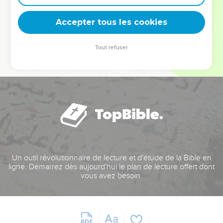
deviennent vos tremplins. Que vous guidiez un ministère, une
équipe, un groupe ou une famille, leur expérience est faite
Accepter tous les cookies
pour vous.
Tout refuser
Je découvre l’événement
Un outil révolutionnaire de lecture et d'étude de la Bible en
ligne. Démarrez dès aujourd'hui le plan de lecture offert dont
vous avez besoin.