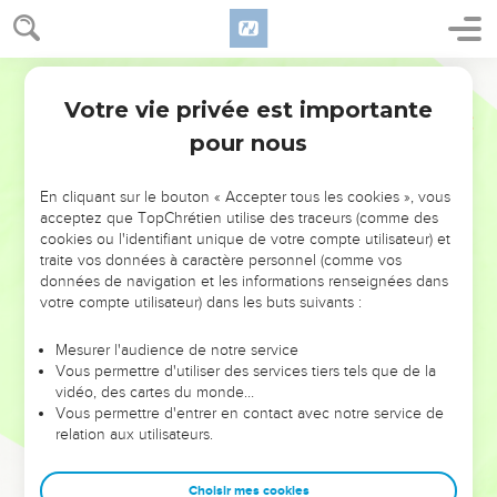
Votre vie privée est importante
pour nous
NE MANQUEZ PAS L’ÉVÉNEMENT
En cliquant sur le bouton « Accepter tous les cookies », vous
DE L’ANNÉE !
acceptez que TopChrétien utilise des traceurs (comme des
cookies ou l'identifiant unique de votre compte utilisateur) et
ET SI LEURS ERREURS POUVAIENT VOUS ÉVITER LES
traite vos données à caractère personnel (comme vos
VOTRES ?
données de navigation et les informations renseignées dans
votre compte utilisateur) dans les buts suivants :
On admire souvent les leaders pour leurs réussites, leur impact,
leur foi ou leur vision. Mais on voit moins les doutes, les erreurs
Mesurer l'audience de notre service
Vous permettre d'utiliser des services tiers tels que de la
et les saisons difficiles qu'ils ont traversés, alors même que ce
vidéo, des cartes du monde…
sont elles qui les ont façonnés.
Vous permettre d'entrer en contact avec notre service de
relation aux utilisateurs.
Dans cette conférence, leaders, entrepreneurs, et responsables
reviennent sur les erreurs marquantes de leur parcours et les
clés pour avancer avec plus de sagesse afin que leurs erreurs
Choisir mes cookies