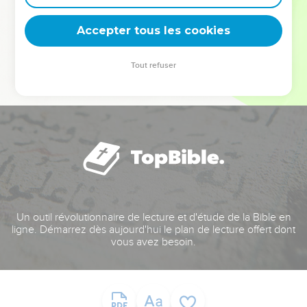
deviennent vos tremplins. Que vous guidiez un ministère, une
équipe, un groupe ou une famille, leur expérience est faite
Accepter tous les cookies
pour vous.
Tout refuser
Je découvre l’événement
Un outil révolutionnaire de lecture et d'étude de la Bible en
ligne. Démarrez dès aujourd'hui le plan de lecture offert dont
vous avez besoin.