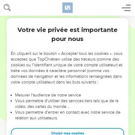
Votre vie privée est importante
pour nous
NE MANQUEZ PAS L’ÉVÉNEMENT
En cliquant sur le bouton « Accepter tous les cookies », vous
DE L’ANNÉE !
acceptez que TopChrétien utilise des traceurs (comme des
cookies ou l'identifiant unique de votre compte utilisateur) et
ET SI LEURS ERREURS POUVAIENT VOUS ÉVITER LES
traite vos données à caractère personnel (comme vos
VOTRES ?
données de navigation et les informations renseignées dans
votre compte utilisateur) dans les buts suivants :
On admire souvent les leaders pour leurs réussites, leur impact,
leur foi ou leur vision. Mais on voit moins les doutes, les erreurs
Mesurer l'audience de notre service
Vous permettre d'utiliser des services tiers tels que de la
et les saisons difficiles qu'ils ont traversés, alors même que ce
vidéo, des cartes du monde…
sont elles qui les ont façonnés.
Vous permettre d'entrer en contact avec notre service de
relation aux utilisateurs.
Dans cette conférence, leaders, entrepreneurs, et responsables
reviennent sur les erreurs marquantes de leur parcours et les
clés pour avancer avec plus de sagesse afin que leurs erreurs
Choisir mes cookies