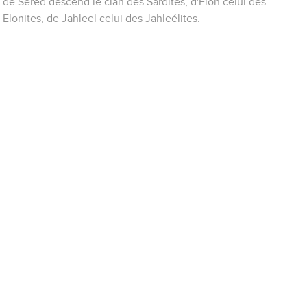
de Séred descend le clan des Sardites, d'Elon celui des
Elonites, de Jahleel celui des Jahleélites.