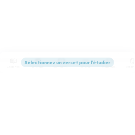
Contenus
Versions
Commentaires
Strong
Dictionnaire
Paramètres de lecture
Afficher les numéros de versets
Mode dyslexique
Désactivé
Simple
Coul
eur