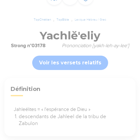
TopChrétien
TopBible
Lexique Hébreu / Grec
Yachlĕ'eliy
Strong n°03178
Prononciation [yakh-leh-ay-lee']
Voir les versets relatifs
Définition
Jahleélites = « l'espérance de Dieu »
descendants de Jahleel de la tribu de
Zabulon