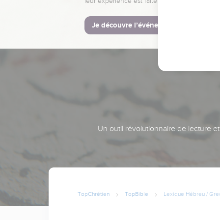
leur expérience est faite pour vous.
Je découvre l’événement
Un outil révolutionnaire de lecture e
TopChrétien
TopBible
Lexique Hébreu / Gre