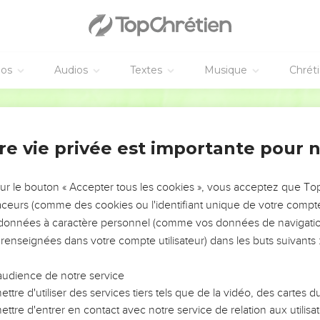
éos
Audios
Textes
Musique
Chrét
re vie privée est importante pour 
NEMENT DE L’ANNÉE !
ÉVITER LES VOTRES ?
sur le bouton « Accepter tous les cookies », vous acceptez que T
traceurs (comme des cookies ou l'identifiant unique de votre compte 
tes, leur impact, leur foi ou leur vision. Mais on voit
s données à caractère personnel (comme vos données de navigatio
fficiles qu'ils ont traversés, alors même que ce sont
 renseignées dans votre compte utilisateur) dans les buts suivants 
audience de notre service
s, et responsables reviennent sur les erreurs
 avancer avec plus de sagesse afin que leurs erreurs
ttre d'utiliser des services tiers tels que de la vidéo, des cartes
un ministère, une équipe, un groupe ou une famille,
ttre d'entrer en contact avec notre service de relation aux utilisat