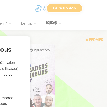
Faire un don
ien ?
Le Top
FERMER
nous
opChrétien
utilisateur)
n et les
:
 du monde…
eurs.