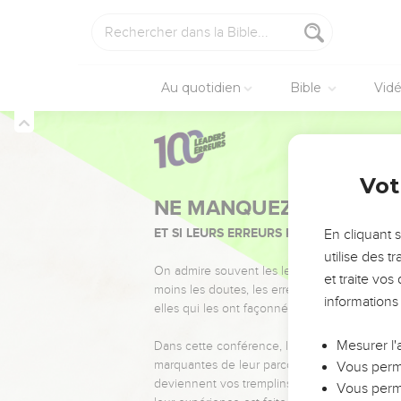
Au quotidien
Bible
Vid
Vot
NE MANQUEZ PAS L’ÉVÉ
ET SI LEURS ERREURS POUVAIENT VOUS 
En cliquant 
utilise des 
On admire souvent les leaders pour leurs réussi
et traite vo
moins les doutes, les erreurs et les saisons di
informations
elles qui les ont façonnés.
Mesurer l'
Dans cette conférence, leaders, entrepreneur
marquantes de leur parcours et les clés pour
Vous perme
deviennent vos tremplins. Que vous guidiez 
Vous perme