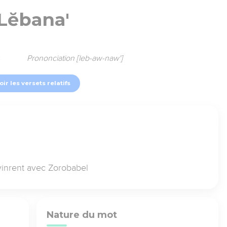
Lĕbana'
8
Prononciation [leb-aw-naw']
oir les versets relatifs
evinrent avec Zorobabel
Nature du mot