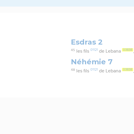
Esdras 2
45
01121
03838
les fils
de Lebana
Néhémie 7
48
01121
03838
les fils
de Lebana