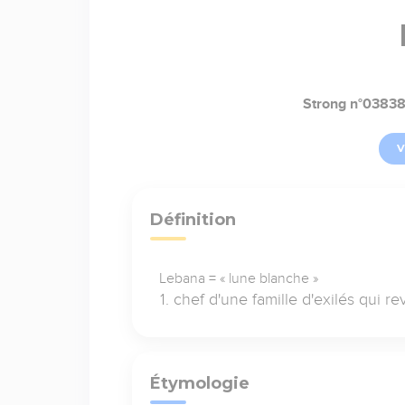
Strong n°0383
V
Définition
Lebana = « lune blanche »
chef d'une famille d'exilés qui r
Étymologie