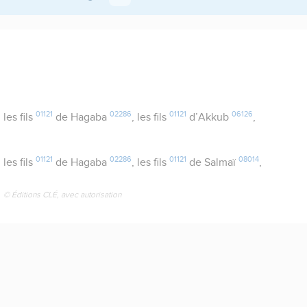
01121
02286
01121
06126
, les fils
de Hagaba
, les fils
d’Akkub
,
01121
02286
01121
08014
, les fils
de Hagaba
, les fils
de Salmaï
,
© Éditions CLÉ, avec autorisation