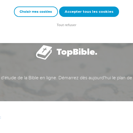
Accepter tous les cookies
Choisir mes cookies
Tout refuser
t d'étude de la Bible en ligne. Démarrez dès aujourd'hui le plan de
c