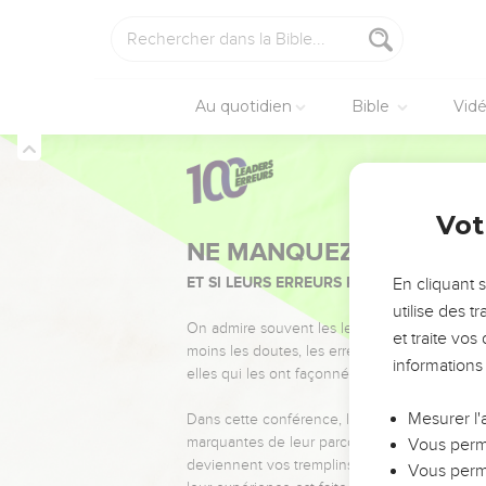
Au quotidien
Bible
Vid
Vot
NE MANQUEZ PAS L’ÉVÉ
ET SI LEURS ERREURS POUVAIENT VOUS 
En cliquant 
utilise des 
On admire souvent les leaders pour leurs réussi
et traite vo
moins les doutes, les erreurs et les saisons di
informations
elles qui les ont façonnés.
Mesurer l'
Dans cette conférence, leaders, entrepreneur
marquantes de leur parcours et les clés pour
Vous perme
deviennent vos tremplins. Que vous guidiez 
Vous perme