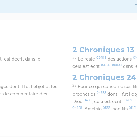
H
2 Chroniques 13
22
03499
01
it, est décrit dans le
Le reste
des actions
03789
08803
cela est écrit
dans l
2 Chroniques 24
27
s dont il fut l'objet et les
Pour ce qui concerne ses fi
04853
dans le commentaire des
prophéties
dont il fut l’o
0430
03789
0
Dieu
, cela est écrit
04428
0558
01121
. Amatsia
, son fils