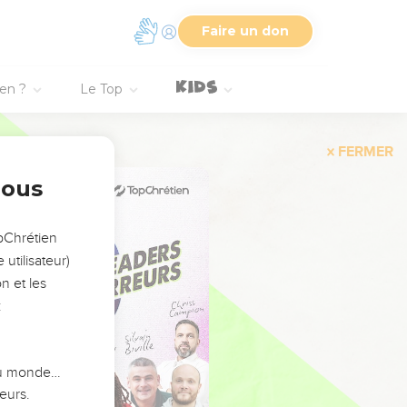
Faire un don
ien ?
Le Top
FERMER
nous
opChrétien
utilisateur)
n et les
:
 du monde…
eurs.