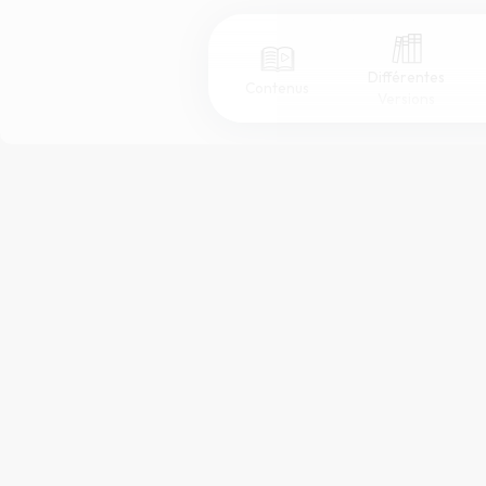
Différentes
Contenus
Versions
Afficher les numéros de versets
Mode dyslexique
Police d'écriture
Taille de texte