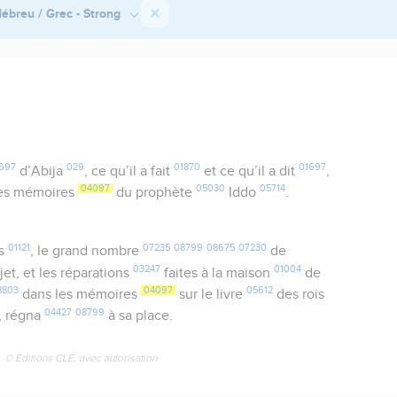
ébreu / Grec - Strong
697
029
01870
01697
d’Abija
, ce qu’il a fait
et ce qu’il a dit
,
04097
05030
05714
es mémoires
du prophète
Iddo
.
01121
07235
08799
08675
07230
ls
, le grand nombre
de
03247
01004
bjet, et les réparations
faites à la maison
de
8803
04097
05612
dans les mémoires
sur le livre
des rois
04427
08799
, régna
à sa place.
© Éditions CLÉ, avec autorisation