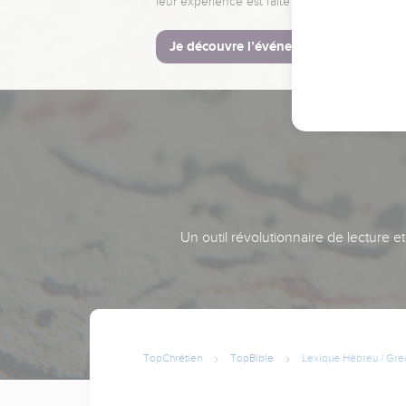
leur expérience est faite pour vous.
Je découvre l’événement
Un outil révolutionnaire de lecture e
TopChrétien
TopBible
Lexique Hébreu / Gre