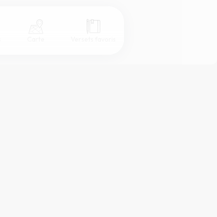
s
Carte
Versets favoris
Coul
eur
Désactivé
Simple
Serif
Sans-serif
Grand
Moyen
Petit