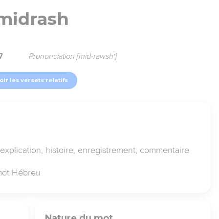
midrash
7
Prononciation [mid-rawsh']
oir les versets relatifs
, explication, histoire, enregistrement, commentaire
 mot Hébreu
Nature du mot