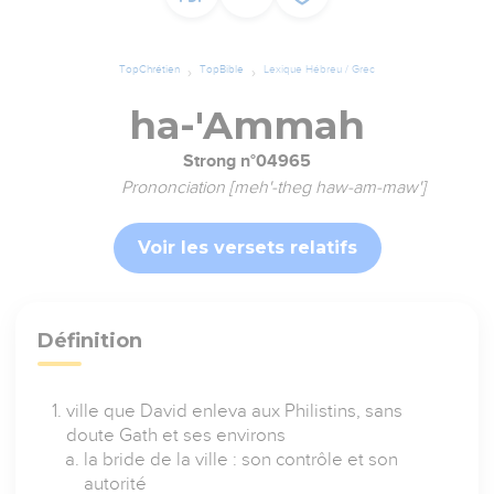
TopChrétien
TopBible
Lexique Hébreu / Grec
ha-'Ammah
Strong n°04965
Prononciation [meh'-theg haw-am-maw']
Voir les versets relatifs
Définition
ville que David enleva aux Philistins, sans
doute Gath et ses environs
la bride de la ville : son contrôle et son
autorité