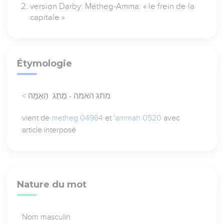
version Darby: Métheg-Amma: « le frein de la
capitale »
Étymologie
< מתג האמה - מֶתֶג הָאַמָּה
vient de
metheg 04964
et
'ammah 0520
avec
article interposé
Nature du mot
Nom masculin