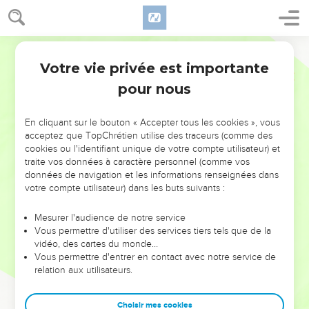
Votre vie privée est importante
pour nous
NE MANQUEZ PAS L’ÉVÉNEMENT
En cliquant sur le bouton « Accepter tous les cookies », vous
DE L’ANNÉE !
acceptez que TopChrétien utilise des traceurs (comme des
cookies ou l'identifiant unique de votre compte utilisateur) et
ET SI LEURS ERREURS POUVAIENT VOUS ÉVITER LES
traite vos données à caractère personnel (comme vos
VOTRES ?
données de navigation et les informations renseignées dans
votre compte utilisateur) dans les buts suivants :
On admire souvent les leaders pour leurs réussites, leur impact,
leur foi ou leur vision. Mais on voit moins les doutes, les erreurs
Mesurer l'audience de notre service
Vous permettre d'utiliser des services tiers tels que de la
et les saisons difficiles qu'ils ont traversés, alors même que ce
vidéo, des cartes du monde…
sont elles qui les ont façonnés.
Vous permettre d'entrer en contact avec notre service de
relation aux utilisateurs.
Dans cette conférence, leaders, entrepreneurs, et responsables
reviennent sur les erreurs marquantes de leur parcours et les
clés pour avancer avec plus de sagesse afin que leurs erreurs
Choisir mes cookies