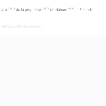
05612
02377
05151
Livre
de la prophétie
de Nahum
, d’Elkosch
© Éditions CLÉ, avec autorisation