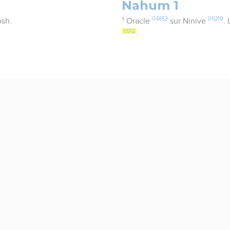
Nahum 1
1
04853
05210
osh.
Oracle
sur Ninive
. 
0512
.