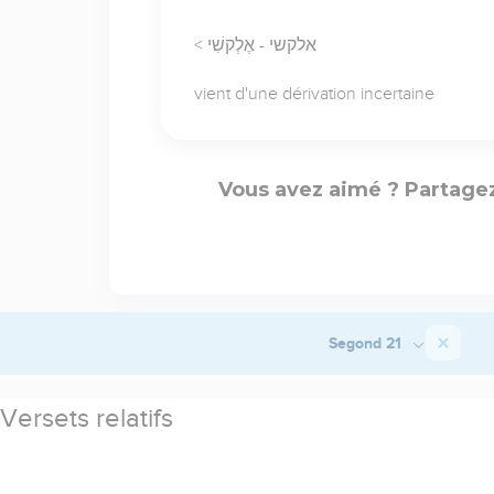
< אלקשי - אֶלְקשִׁי
vient d'une dérivation incertaine
Vous avez aimé ? Partagez
Segond 21
Versets relatifs