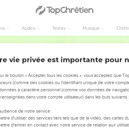
éos
Audios
Textes
Musique
Chrét
re vie privée est importante pour 
NEMENT DE L’ANNÉE !
ÉVITER LES VOTRES ?
sur le bouton « Accepter tous les cookies », vous acceptez que T
traceurs (comme des cookies ou l'identifiant unique de votre compte 
tes, leur impact, leur foi ou leur vision. Mais on voit
s données à caractère personnel (comme vos données de navigatio
fficiles qu'ils ont traversés, alors même que ce sont
 renseignées dans votre compte utilisateur) dans les buts suivants 
audience de notre service
s, et responsables reviennent sur les erreurs
 avancer avec plus de sagesse afin que leurs erreurs
ttre d'utiliser des services tiers tels que de la vidéo, des cartes
un ministère, une équipe, un groupe ou une famille,
ttre d'entrer en contact avec notre service de relation aux utilisat