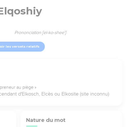
Elqoshiy
Prononciation [el-ko-shee']
oir les versets relatifs
e preneur au piège »
endant d'Elkosch, Elcès ou Elkosite (site inconnu)
Nature du mot