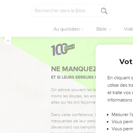
Au quotidien
Bible
Vid
Vot
NE MANQUEZ PAS L’ÉVÉ
ET SI LEURS ERREURS POUVAIENT VOUS 
En cliquant 
utilise des 
On admire souvent les leaders pour leurs réussi
et traite vo
moins les doutes, les erreurs et les saisons di
informations
elles qui les ont façonnés.
Mesurer l'
Dans cette conférence, leaders, entrepreneur
marquantes de leur parcours et les clés pour
Vous perme
deviennent vos tremplins. Que vous guidiez 
Vous perme