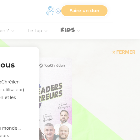
Faire un don
ien ?
Le Top
FERMER
nous
opChrétien
utilisateur)
n et les
:
 du monde…
eurs.