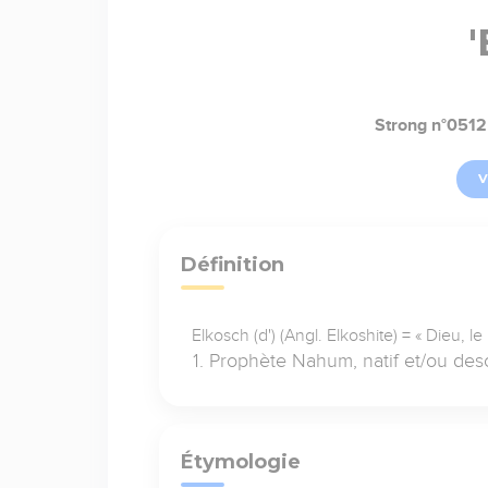
'
Strong n°0512
V
Définition
Elkosch (d') (Angl. Elkoshite) = « Dieu, l
Prophète Nahum, natif et/ou desc
Étymologie