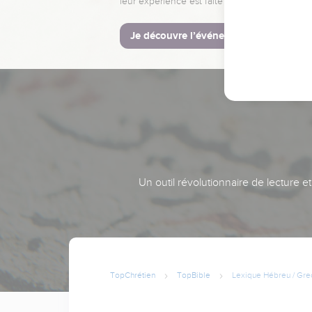
leur expérience est faite pour vous.
Je découvre l’événement
Un outil révolutionnaire de lecture e
TopChrétien
TopBible
Lexique Hébreu / Gre