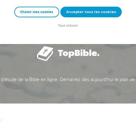
Accepter tous les cookies
Choisir mes cookies
Tout refuser
t d'étude de la Bible en ligne. Démarrez dès aujourd'hui le plan de
c