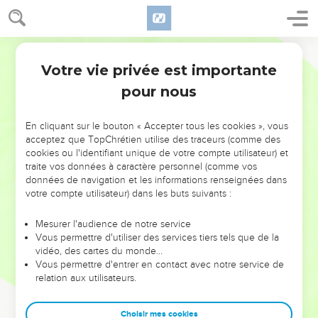
Votre vie privée est importante
pour nous
NE MANQUEZ PAS L’ÉVÉNEMENT
En cliquant sur le bouton « Accepter tous les cookies », vous
DE L’ANNÉE !
acceptez que TopChrétien utilise des traceurs (comme des
cookies ou l'identifiant unique de votre compte utilisateur) et
ET SI LEURS ERREURS POUVAIENT VOUS ÉVITER LES
traite vos données à caractère personnel (comme vos
VOTRES ?
données de navigation et les informations renseignées dans
votre compte utilisateur) dans les buts suivants :
On admire souvent les leaders pour leurs réussites, leur impact,
leur foi ou leur vision. Mais on voit moins les doutes, les erreurs
Mesurer l'audience de notre service
Vous permettre d'utiliser des services tiers tels que de la
et les saisons difficiles qu'ils ont traversés, alors même que ce
vidéo, des cartes du monde…
sont elles qui les ont façonnés.
Vous permettre d'entrer en contact avec notre service de
relation aux utilisateurs.
Dans cette conférence, leaders, entrepreneurs, et responsables
reviennent sur les erreurs marquantes de leur parcours et les
clés pour avancer avec plus de sagesse afin que leurs erreurs
Choisir mes cookies