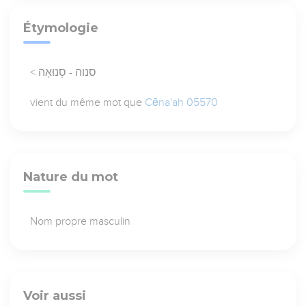
Étymologie
< סנוה - סְנוּאָה
vient du même mot que
Cĕna'ah 05570
Nature du mot
Nom propre masculin
Voir aussi