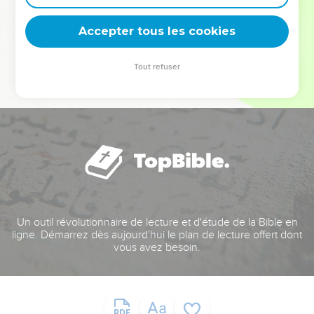
deviennent vos tremplins. Que vous guidiez un ministère, une
équipe, un groupe ou une famille, leur expérience est faite
Accepter tous les cookies
pour vous.
Tout refuser
Je découvre l’événement
Un outil révolutionnaire de lecture et d'étude de la Bible en
ligne. Démarrez dès aujourd'hui le plan de lecture offert dont
vous avez besoin.