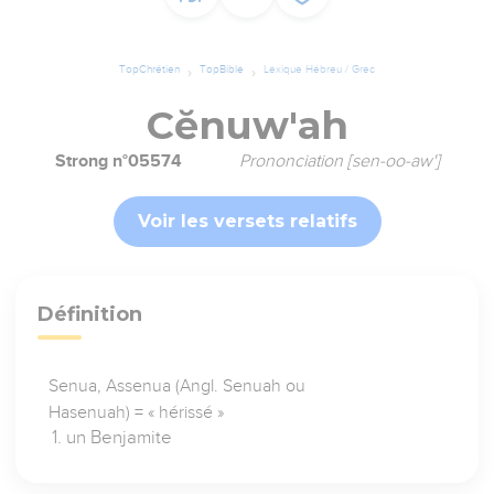
TopChrétien
TopBible
Lexique Hébreu / Grec
Cĕnuw'ah
Strong n°05574
Prononciation [sen-oo-aw']
Voir les versets relatifs
Définition
Senua, Assenua (Angl. Senuah ou
Hasenuah) = « hérissé »
un Benjamite