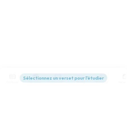
Contenus
Versions
Commentaires
Strong
Dictionnaire
Paramètres de lecture
Afficher les numéros de versets