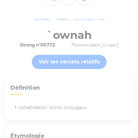
TopChrétien
TopBible
Lexique Hébreu / Grec
`ownah
Strong n°05772
Prononciation [o-naw']
Voir les versets relatifs
Définition
cohabitation, droits conjugaux
Étymologie