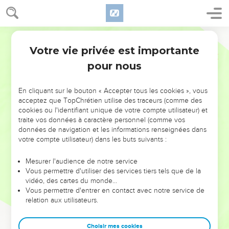
Votre vie privée est importante
pour nous
NE MANQUEZ PAS L’ÉVÉNEMENT
En cliquant sur le bouton « Accepter tous les cookies », vous
DE L’ANNÉE !
acceptez que TopChrétien utilise des traceurs (comme des
cookies ou l'identifiant unique de votre compte utilisateur) et
ET SI LEURS ERREURS POUVAIENT VOUS ÉVITER LES
traite vos données à caractère personnel (comme vos
VOTRES ?
données de navigation et les informations renseignées dans
votre compte utilisateur) dans les buts suivants :
On admire souvent les leaders pour leurs réussites, leur impact,
leur foi ou leur vision. Mais on voit moins les doutes, les erreurs
Mesurer l'audience de notre service
Vous permettre d'utiliser des services tiers tels que de la
et les saisons difficiles qu'ils ont traversés, alors même que ce
vidéo, des cartes du monde…
sont elles qui les ont façonnés.
Vous permettre d'entrer en contact avec notre service de
relation aux utilisateurs.
Dans cette conférence, leaders, entrepreneurs, et responsables
reviennent sur les erreurs marquantes de leur parcours et les
clés pour avancer avec plus de sagesse afin que leurs erreurs
Choisir mes cookies