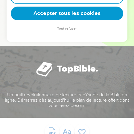
deviennent vos tremplins. Que vous guidiez un ministère, une
équipe, un groupe ou une famille, leur expérience est faite
Accepter tous les cookies
pour vous.
Tout refuser
Je découvre l’événement
Un outil révolutionnaire de lecture et d'étude de la Bible en
ligne. Démarrez dès aujourd'hui le plan de lecture offert dont
vous avez besoin.