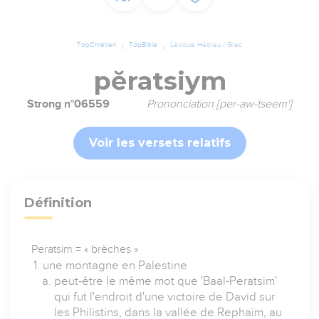
TopChrétien
TopBible
Lexique Hébreu / Grec
pĕratsiym
Strong n°06559
Prononciation [per-aw-tseem']
Voir les versets relatifs
Définition
Peratsim = « brèches »
une montagne en Palestine
peut-être le même mot que 'Baal-Peratsim'
qui fut l'endroit d'une victoire de David sur
les Philistins, dans la vallée de Rephaïm, au