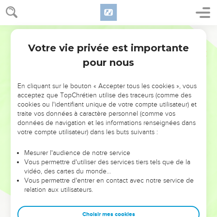
Votre vie privée est importante
pour nous
NE MANQUEZ PAS L’ÉVÉNEMENT
En cliquant sur le bouton « Accepter tous les cookies », vous
DE L’ANNÉE !
acceptez que TopChrétien utilise des traceurs (comme des
cookies ou l'identifiant unique de votre compte utilisateur) et
ET SI LEURS ERREURS POUVAIENT VOUS ÉVITER LES
traite vos données à caractère personnel (comme vos
VOTRES ?
données de navigation et les informations renseignées dans
votre compte utilisateur) dans les buts suivants :
On admire souvent les leaders pour leurs réussites, leur impact,
leur foi ou leur vision. Mais on voit moins les doutes, les erreurs
Mesurer l'audience de notre service
Vous permettre d'utiliser des services tiers tels que de la
et les saisons difficiles qu'ils ont traversés, alors même que ce
vidéo, des cartes du monde…
sont elles qui les ont façonnés.
Vous permettre d'entrer en contact avec notre service de
relation aux utilisateurs.
Dans cette conférence, leaders, entrepreneurs, et responsables
reviennent sur les erreurs marquantes de leur parcours et les
clés pour avancer avec plus de sagesse afin que leurs erreurs
Choisir mes cookies