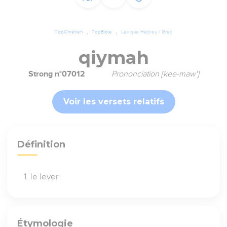
TopChrétien
TopBible
Lexique Hébreu / Grec
qiymah
Strong n°07012
Prononciation [kee-maw']
Voir les versets relatifs
Définition
le lever
Étymologie