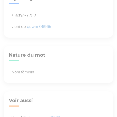
< קימה - קִימָה
vient de
quwm 06965
Nature du mot
Nom féminin
Voir aussi