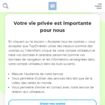
Votre vie privée est importante
pour nous
NE MANQUEZ PAS L’ÉVÉNEMENT
En cliquant sur le bouton « Accepter tous les cookies », vous
DE L’ANNÉE !
acceptez que TopChrétien utilise des traceurs (comme des
cookies ou l'identifiant unique de votre compte utilisateur) et
ET SI LEURS ERREURS POUVAIENT VOUS ÉVITER LES
traite vos données à caractère personnel (comme vos
VOTRES ?
données de navigation et les informations renseignées dans
votre compte utilisateur) dans les buts suivants :
On admire souvent les leaders pour leurs réussites, leur impact,
leur foi ou leur vision. Mais on voit moins les doutes, les erreurs
Mesurer l'audience de notre service
Vous permettre d'utiliser des services tiers tels que de la
et les saisons difficiles qu'ils ont traversés, alors même que ce
vidéo, des cartes du monde…
sont elles qui les ont façonnés.
Vous permettre d'entrer en contact avec notre service de
relation aux utilisateurs.
Dans cette conférence, leaders, entrepreneurs, et responsables
reviennent sur les erreurs marquantes de leur parcours et les
clés pour avancer avec plus de sagesse afin que leurs erreurs
Choisir mes cookies