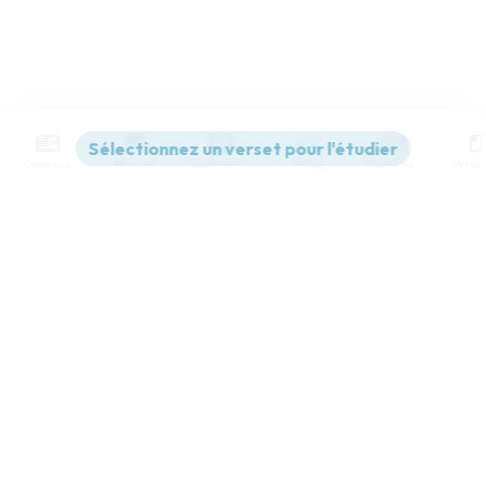
Contenus
Versions
Commentaires
Strong
Dictionnaire
Paramètres de lecture
Afficher les numéros de versets
Mode dyslexique
Désactivé
Simple
Coul
eur
Police d'écriture