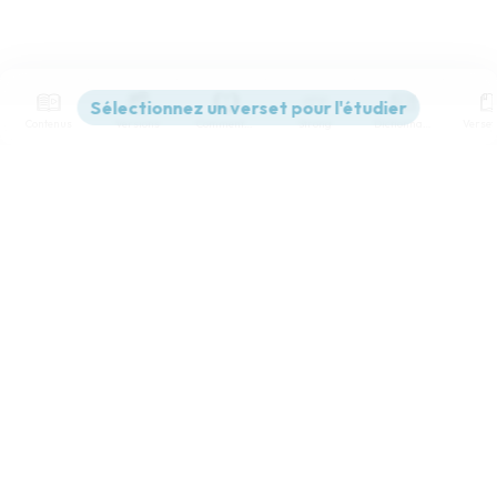
Contenus
Versions
Commentaires
Strong
Dictionnaire
Paramètres de lecture
Afficher les numéros de versets
Mode dyslexique
Désactivé
Simple
Coul
eur
Police d'écriture
Serif
Sans-serif