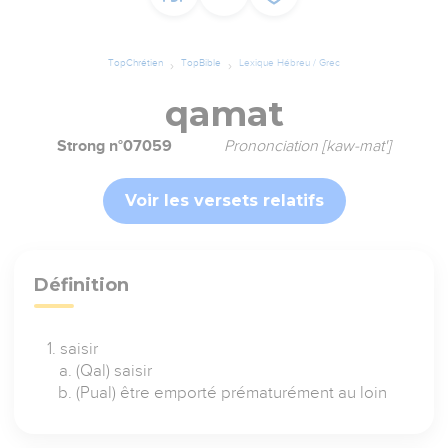
TopChrétien
TopBible
Lexique Hébreu / Grec
qamat
Strong n°07059
Prononciation [kaw-mat']
Voir les versets relatifs
Définition
saisir
(Qal) saisir
(Pual) être emporté prématurément au loin