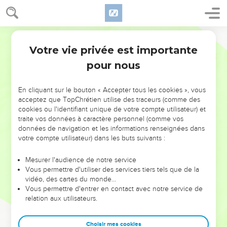
Votre vie privée est importante
pour nous
NE MANQUEZ PAS L’ÉVÉNEMENT
En cliquant sur le bouton « Accepter tous les cookies », vous
DE L’ANNÉE !
acceptez que TopChrétien utilise des traceurs (comme des
cookies ou l'identifiant unique de votre compte utilisateur) et
ET SI LEURS ERREURS POUVAIENT VOUS ÉVITER LES
traite vos données à caractère personnel (comme vos
VOTRES ?
données de navigation et les informations renseignées dans
votre compte utilisateur) dans les buts suivants :
On admire souvent les leaders pour leurs réussites, leur impact,
leur foi ou leur vision. Mais on voit moins les doutes, les erreurs
Mesurer l'audience de notre service
Vous permettre d'utiliser des services tiers tels que de la
et les saisons difficiles qu'ils ont traversés, alors même que ce
vidéo, des cartes du monde…
sont elles qui les ont façonnés.
Vous permettre d'entrer en contact avec notre service de
relation aux utilisateurs.
Dans cette conférence, leaders, entrepreneurs, et responsables
reviennent sur les erreurs marquantes de leur parcours et les
clés pour avancer avec plus de sagesse afin que leurs erreurs
Choisir mes cookies