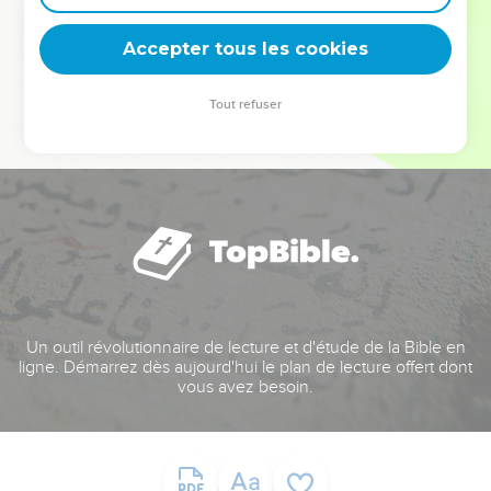
deviennent vos tremplins. Que vous guidiez un ministère, une
équipe, un groupe ou une famille, leur expérience est faite
Accepter tous les cookies
pour vous.
Tout refuser
Je découvre l’événement
Un outil révolutionnaire de lecture et d'étude de la Bible en
ligne. Démarrez dès aujourd'hui le plan de lecture offert dont
vous avez besoin.