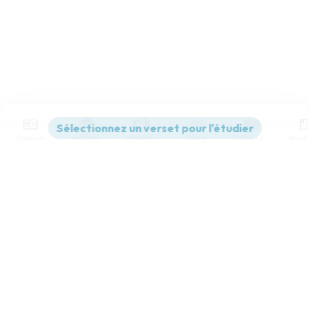
Contenus
Versions
Commentaires
Strong
Dictionnaire
Paramètres de lecture
Afficher les numéros de versets
Mode dyslexique
Désactivé
Simple
Coul
eur