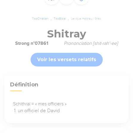
TopChrétien
TopBible
Lexique Hébreu / Grec
Shitray
Strong n°07861
Prononciation [shit-rah'-ee]
Voir les versets relatifs
Définition
Schithraï = « mes officiers »
un officiel de David