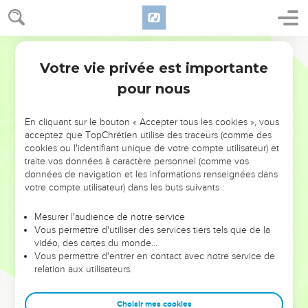
Votre vie privée est importante
pour nous
NE MANQUEZ PAS L’ÉVÉNEMENT
En cliquant sur le bouton « Accepter tous les cookies », vous
DE L’ANNÉE !
acceptez que TopChrétien utilise des traceurs (comme des
cookies ou l'identifiant unique de votre compte utilisateur) et
ET SI LEURS ERREURS POUVAIENT VOUS ÉVITER LES
traite vos données à caractère personnel (comme vos
VOTRES ?
données de navigation et les informations renseignées dans
votre compte utilisateur) dans les buts suivants :
On admire souvent les leaders pour leurs réussites, leur impact,
leur foi ou leur vision. Mais on voit moins les doutes, les erreurs
Mesurer l'audience de notre service
Vous permettre d'utiliser des services tiers tels que de la
et les saisons difficiles qu'ils ont traversés, alors même que ce
vidéo, des cartes du monde…
sont elles qui les ont façonnés.
Vous permettre d'entrer en contact avec notre service de
relation aux utilisateurs.
Dans cette conférence, leaders, entrepreneurs, et responsables
reviennent sur les erreurs marquantes de leur parcours et les
clés pour avancer avec plus de sagesse afin que leurs erreurs
Choisir mes cookies