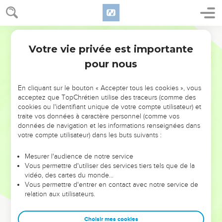
Votre vie privée est importante
pour nous
NE MANQUEZ PAS L’ÉVÉNEMENT
En cliquant sur le bouton « Accepter tous les cookies », vous
DE L’ANNÉE !
acceptez que TopChrétien utilise des traceurs (comme des
cookies ou l'identifiant unique de votre compte utilisateur) et
ET SI LEURS ERREURS POUVAIENT VOUS ÉVITER LES
traite vos données à caractère personnel (comme vos
VOTRES ?
données de navigation et les informations renseignées dans
votre compte utilisateur) dans les buts suivants :
On admire souvent les leaders pour leurs réussites, leur impact,
leur foi ou leur vision. Mais on voit moins les doutes, les erreurs
Mesurer l'audience de notre service
Vous permettre d'utiliser des services tiers tels que de la
et les saisons difficiles qu'ils ont traversés, alors même que ce
vidéo, des cartes du monde…
sont elles qui les ont façonnés.
Vous permettre d'entrer en contact avec notre service de
relation aux utilisateurs.
Dans cette conférence, leaders, entrepreneurs, et responsables
reviennent sur les erreurs marquantes de leur parcours et les
clés pour avancer avec plus de sagesse afin que leurs erreurs
Choisir mes cookies