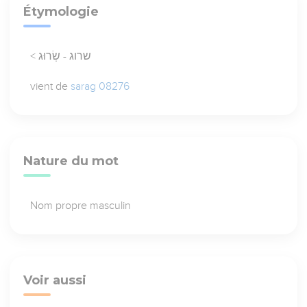
Étymologie
< שרוג - שְׂרוּג
vient de
sarag 08276
Nature du mot
Nom propre masculin
Voir aussi