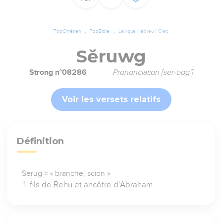
TopChrétien
TopBible
Lexique Hébreu / Grec
Sĕruwg
Strong n°08286
Prononciation [ser-oog']
Voir les versets relatifs
Définition
Serug = « branche, scion »
fils de Rehu et ancêtre d'Abraham