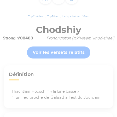
TopChrétien
TopBible
Lexique Hébreu / Grec
Chodshiy
Strong n°08483
Prononciation [takh-teem' khod-shee']
Voir les versets relatifs
Définition
Thachthim-Hodschi = « la lune basse »
un lieu proche de Galaad à l'est du Jourdain