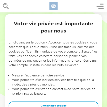
Votre vie privée est importante
pour nous
NE MANQUEZ PAS L’ÉVÉNEMENT
En cliquant sur le bouton « Accepter tous les cookies », vous
DE L’ANNÉE !
acceptez que TopChrétien utilise des traceurs (comme des
cookies ou l'identifiant unique de votre compte utilisateur) et
ET SI LEURS ERREURS POUVAIENT VOUS ÉVITER LES
traite vos données à caractère personnel (comme vos
VOTRES ?
données de navigation et les informations renseignées dans
votre compte utilisateur) dans les buts suivants :
On admire souvent les leaders pour leurs réussites, leur impact,
leur foi ou leur vision. Mais on voit moins les doutes, les erreurs
Mesurer l'audience de notre service
Vous permettre d'utiliser des services tiers tels que de la
et les saisons difficiles qu'ils ont traversés, alors même que ce
vidéo, des cartes du monde…
sont elles qui les ont façonnés.
Vous permettre d'entrer en contact avec notre service de
relation aux utilisateurs.
Dans cette conférence, leaders, entrepreneurs, et responsables
reviennent sur les erreurs marquantes de leur parcours et les
clés pour avancer avec plus de sagesse afin que leurs erreurs
Choisir mes cookies