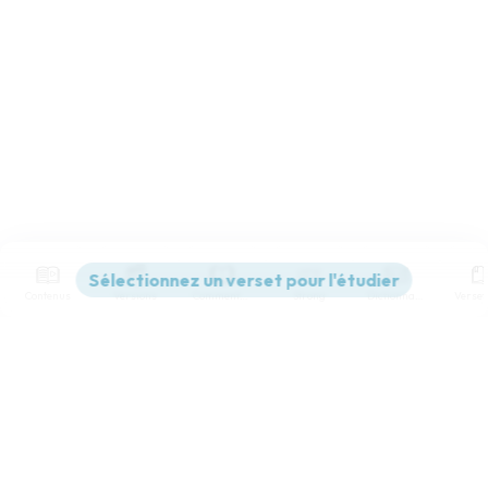
Contenus
Versions
Commentaires
Strong
Dictionnaire
Paramètres de lecture
Afficher les numéros de versets
Mode dyslexique