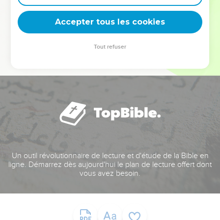
deviennent vos tremplins. Que vous guidiez un ministère, une
équipe, un groupe ou une famille, leur expérience est faite
Accepter tous les cookies
pour vous.
Tout refuser
Je découvre l’événement
Un outil révolutionnaire de lecture et d'étude de la Bible en
ligne. Démarrez dès aujourd'hui le plan de lecture offert dont
vous avez besoin.