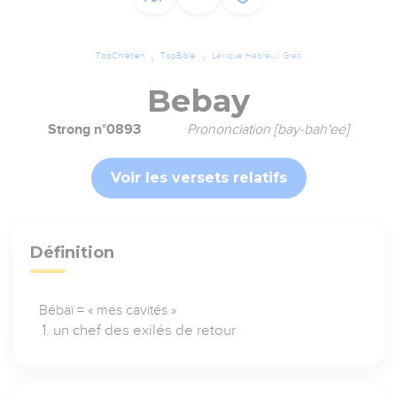
TopChrétien
TopBible
Lexique Hébreu / Grec
Bebay
Strong n°0893
Prononciation [bay-bah'ee]
Voir les versets relatifs
Définition
Bébaï = « mes cavités »
un chef des exilés de retour