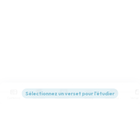
Contenus
Versions
Commentaires
Strong
Dictionnaire
Paramètres de lecture
Afficher les numéros de versets