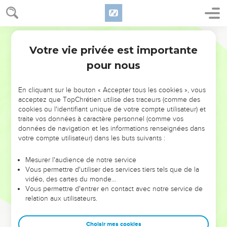
Votre vie privée est importante
pour nous
NE MANQUEZ PAS L’ÉVÉNEMENT
En cliquant sur le bouton « Accepter tous les cookies », vous
DE L’ANNÉE !
acceptez que TopChrétien utilise des traceurs (comme des
cookies ou l'identifiant unique de votre compte utilisateur) et
ET SI LEURS ERREURS POUVAIENT VOUS ÉVITER LES
traite vos données à caractère personnel (comme vos
VOTRES ?
données de navigation et les informations renseignées dans
votre compte utilisateur) dans les buts suivants :
On admire souvent les leaders pour leurs réussites, leur impact,
leur foi ou leur vision. Mais on voit moins les doutes, les erreurs
Mesurer l'audience de notre service
Vous permettre d'utiliser des services tiers tels que de la
et les saisons difficiles qu'ils ont traversés, alors même que ce
vidéo, des cartes du monde…
sont elles qui les ont façonnés.
Vous permettre d'entrer en contact avec notre service de
relation aux utilisateurs.
Dans cette conférence, leaders, entrepreneurs, et responsables
reviennent sur les erreurs marquantes de leur parcours et les
clés pour avancer avec plus de sagesse afin que leurs erreurs
Choisir mes cookies