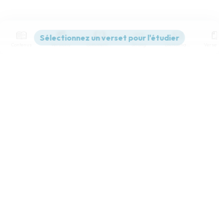
Contenus
Versions
Commentaires
Strong
Dictionnaire
Paramètres de lecture
Afficher les numéros de versets
Mode dyslexique
Désactivé
Simple
Coul
eur
Police d'écriture
Serif
Sans-serif