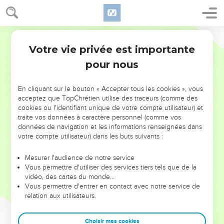
Votre vie privée est importante
pour nous
NE MANQUEZ PAS L’ÉVÉNEMENT
En cliquant sur le bouton « Accepter tous les cookies », vous
DE L’ANNÉE !
acceptez que TopChrétien utilise des traceurs (comme des
cookies ou l'identifiant unique de votre compte utilisateur) et
ET SI LEURS ERREURS POUVAIENT VOUS ÉVITER LES
traite vos données à caractère personnel (comme vos
VOTRES ?
données de navigation et les informations renseignées dans
votre compte utilisateur) dans les buts suivants :
On admire souvent les leaders pour leurs réussites, leur impact,
leur foi ou leur vision. Mais on voit moins les doutes, les erreurs
Mesurer l'audience de notre service
Vous permettre d'utiliser des services tiers tels que de la
et les saisons difficiles qu'ils ont traversés, alors même que ce
vidéo, des cartes du monde…
sont elles qui les ont façonnés.
Vous permettre d'entrer en contact avec notre service de
relation aux utilisateurs.
Dans cette conférence, leaders, entrepreneurs, et responsables
reviennent sur les erreurs marquantes de leur parcours et les
clés pour avancer avec plus de sagesse afin que leurs erreurs
Choisir mes cookies