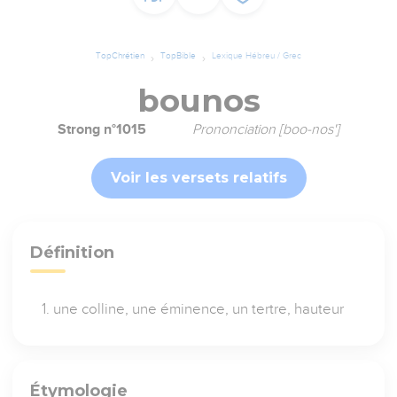
TopChrétien
TopBible
Lexique Hébreu / Grec
bounos
Strong n°1015
Prononciation [boo-nos']
Voir les versets relatifs
Définition
une colline, une éminence, un tertre, hauteur
Étymologie