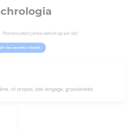
schrologia
Prononciation [ahee-skhrol-og-ee'-ah]
oir les versets relatifs
ène, vil propos, bas langage, grossièretés