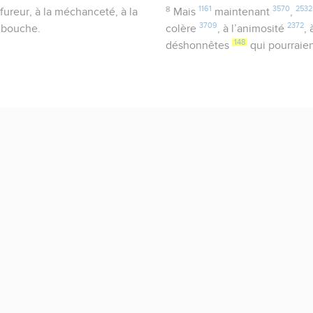
8
1161
3570
2532
 fureur, à la méchanceté, à la
Mais
maintenant
,
3709
2372
e bouche.
colère
, à l’animosité
,
148
déshonnêtes
qui pourraien