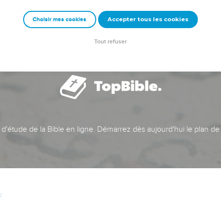
Accepter tous les cookies
Choisir mes cookies
Tout refuser
t d'étude de la Bible en ligne. Démarrez dès aujourd'hui le plan de
c