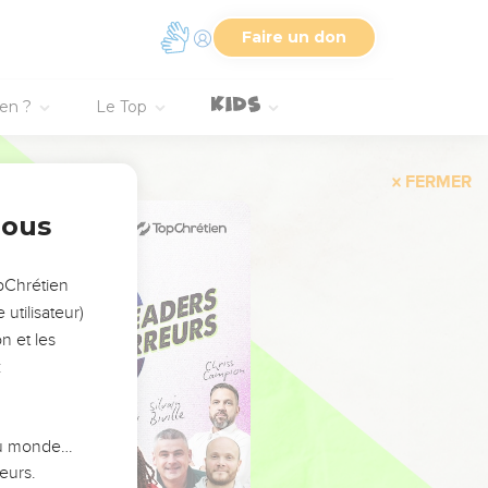
Faire un don
ien ?
Le Top
FERMER
nous
opChrétien
utilisateur)
n et les
:
 du monde…
eurs.