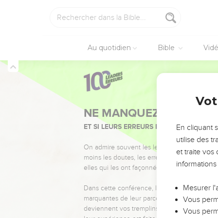
Au quotidien
Bible
Vid
Vot
NE MANQUEZ PAS L’ÉVÉ
ET SI LEURS ERREURS POUVAIENT VOUS 
En cliquant 
utilise des 
On admire souvent les leaders pour leurs réussi
et traite vo
moins les doutes, les erreurs et les saisons di
informations
elles qui les ont façonnés.
Mesurer l'
Dans cette conférence, leaders, entrepreneur
marquantes de leur parcours et les clés pour
Vous perme
deviennent vos tremplins. Que vous guidiez 
Vous perme