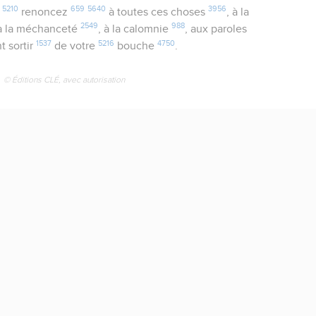
5210
659
5640
3956
renoncez
à toutes ces choses
, à la
2549
988
 à la méchanceté
, à la calomnie
, aux paroles
1537
5216
4750
t sortir
de votre
bouche
.
© Éditions CLÉ, avec autorisation