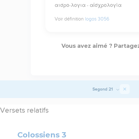
αισρο-λογια - αἰσχρολογία
Voir définition
logos 3056
Vous avez aimé ? Partagez
Segond 21
Versets relatifs
Colossiens 3