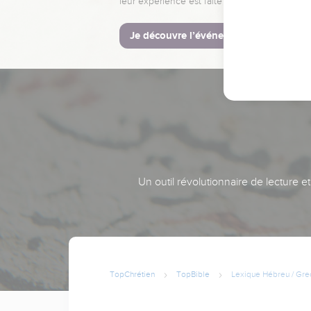
leur expérience est faite pour vous.
Je découvre l’événement
Un outil révolutionnaire de lecture e
TopChrétien
TopBible
Lexique Hébreu / Gre