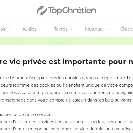
éos
Audios
Textes
Musique
Chrét
re vie privée est importante pour 
NEMENT DE L’ANNÉE !
ÉVITER LES VOTRES ?
sur le bouton « Accepter tous les cookies », vous acceptez que T
traceurs (comme des cookies ou l'identifiant unique de votre compte 
tes, leur impact, leur foi ou leur vision. Mais on voit
s données à caractère personnel (comme vos données de navigatio
fficiles qu'ils ont traversés, alors même que ce sont
 renseignées dans votre compte utilisateur) dans les buts suivants 
audience de notre service
s, et responsables reviennent sur les erreurs
 avancer avec plus de sagesse afin que leurs erreurs
ttre d'utiliser des services tiers tels que de la vidéo, des cartes
un ministère, une équipe, un groupe ou une famille,
ttre d'entrer en contact avec notre service de relation aux utilisat