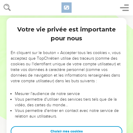
Votre vie privée est importante
pour nous
NE MANQUEZ PAS L’ÉVÉNEMENT
En cliquant sur le bouton « Accepter tous les cookies », vous
DE L’ANNÉE !
acceptez que TopChrétien utilise des traceurs (comme des
cookies ou l'identifiant unique de votre compte utilisateur) et
ET SI LEURS ERREURS POUVAIENT VOUS ÉVITER LES
traite vos données à caractère personnel (comme vos
VOTRES ?
données de navigation et les informations renseignées dans
votre compte utilisateur) dans les buts suivants :
On admire souvent les leaders pour leurs réussites, leur impact,
leur foi ou leur vision. Mais on voit moins les doutes, les erreurs
Mesurer l'audience de notre service
Vous permettre d'utiliser des services tiers tels que de la
et les saisons difficiles qu'ils ont traversés, alors même que ce
vidéo, des cartes du monde…
sont elles qui les ont façonnés.
Vous permettre d'entrer en contact avec notre service de
relation aux utilisateurs.
Dans cette conférence, leaders, entrepreneurs, et responsables
reviennent sur les erreurs marquantes de leur parcours et les
clés pour avancer avec plus de sagesse afin que leurs erreurs
Choisir mes cookies