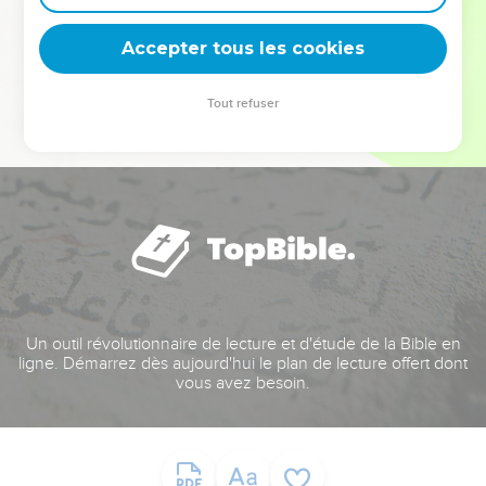
deviennent vos tremplins. Que vous guidiez un ministère, une
équipe, un groupe ou une famille, leur expérience est faite
Accepter tous les cookies
pour vous.
Tout refuser
Je découvre l’événement
Un outil révolutionnaire de lecture et d'étude de la Bible en
ligne. Démarrez dès aujourd'hui le plan de lecture offert dont
vous avez besoin.