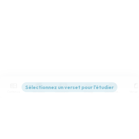
Contenus
Versions
Commentaires
Strong
Dictionnaire
Paramètres de lecture
Afficher les numéros de versets