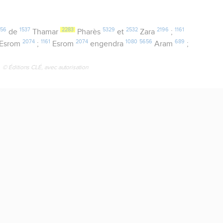
56
1537
2283
5329
2532
2196
1161
de
Thamar
Pharès
et
Zara
;
2074
1161
2074
1080
5656
689
Esrom
;
Esrom
engendra
Aram
;
© Éditions CLÉ, avec autorisation