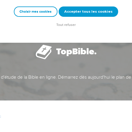
Accepter tous les cookies
Choisir mes cookies
Tout refuser
t d'étude de la Bible en ligne. Démarrez dès aujourd'hui le plan de
c