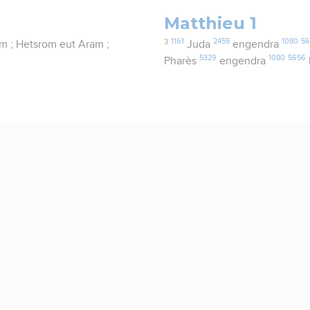
Matthieu 1
3
1161
2455
1080
56
om ; Hetsrom eut Aram ;
Juda
engendra
5329
1080
5656
Pharès
engendra