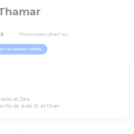
Thamar
83
Prononciation [tham'-ar]
oir les versets relatifs
arès et Zara
 fils de Juda, Er et Onan.