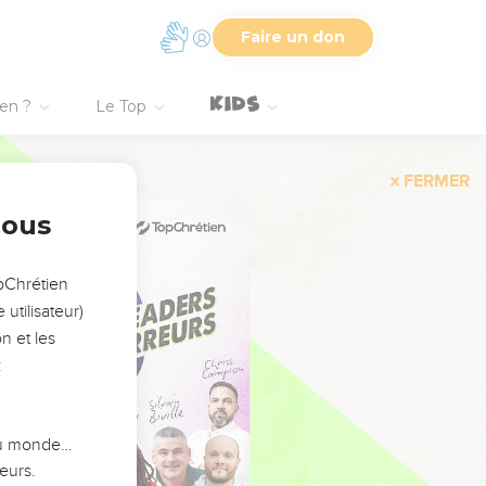
Faire un don
ien ?
Le Top
FERMER
nous
opChrétien
utilisateur)
n et les
:
 du monde…
eurs.