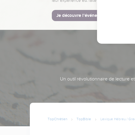
leur expérience est faite pour vous.
Je découvre l’événement
Un outil révolutionnaire de lecture e
TopChrétien
TopBible
Lexique Hébreu / Gre