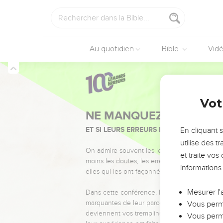
Au quotidien
Bible
Vid
Vot
NE MANQUEZ PAS L’ÉVÉ
ET SI LEURS ERREURS POUVAIENT VOUS 
En cliquant 
utilise des 
On admire souvent les leaders pour leurs réussi
et traite vo
moins les doutes, les erreurs et les saisons di
informations
elles qui les ont façonnés.
Mesurer l'
Dans cette conférence, leaders, entrepreneur
marquantes de leur parcours et les clés pour
Vous perme
deviennent vos tremplins. Que vous guidiez 
Vous perme