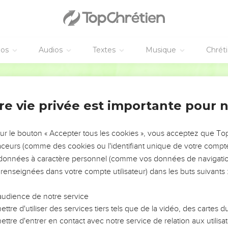
éos
Audios
Textes
Musique
Chrét
re vie privée est importante pour 
NEMENT DE L’ANNÉE !
ÉVITER LES VOTRES ?
sur le bouton « Accepter tous les cookies », vous acceptez que T
traceurs (comme des cookies ou l'identifiant unique de votre compte 
tes, leur impact, leur foi ou leur vision. Mais on voit
s données à caractère personnel (comme vos données de navigatio
fficiles qu'ils ont traversés, alors même que ce sont
 renseignées dans votre compte utilisateur) dans les buts suivants 
audience de notre service
s, et responsables reviennent sur les erreurs
 avancer avec plus de sagesse afin que leurs erreurs
ttre d'utiliser des services tiers tels que de la vidéo, des cartes
un ministère, une équipe, un groupe ou une famille,
ttre d'entrer en contact avec notre service de relation aux utilisat