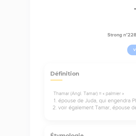
Strong n°22
V
Définition
Thamar (Angl. Tamar) = « palmier »
épouse de Juda, qui engendra Ph
voir également Tamar, épouse des
Étymologie