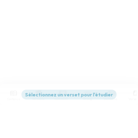
Contenus
Versions
Commentaires
Strong
Dictionnaire
Paramètres de lecture
Afficher les numéros de versets