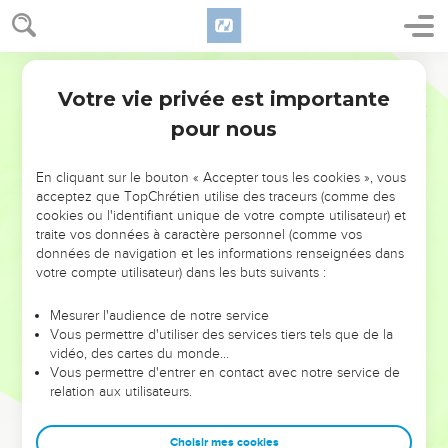
Votre vie privée est importante
pour nous
NE MANQUEZ PAS L’ÉVÉNEMENT
En cliquant sur le bouton « Accepter tous les cookies », vous
DE L’ANNÉE !
acceptez que TopChrétien utilise des traceurs (comme des
cookies ou l'identifiant unique de votre compte utilisateur) et
ET SI LEURS ERREURS POUVAIENT VOUS ÉVITER LES
traite vos données à caractère personnel (comme vos
VOTRES ?
données de navigation et les informations renseignées dans
votre compte utilisateur) dans les buts suivants :
On admire souvent les leaders pour leurs réussites, leur impact,
leur foi ou leur vision. Mais on voit moins les doutes, les erreurs
Mesurer l'audience de notre service
Vous permettre d'utiliser des services tiers tels que de la
et les saisons difficiles qu'ils ont traversés, alors même que ce
vidéo, des cartes du monde…
sont elles qui les ont façonnés.
Vous permettre d'entrer en contact avec notre service de
relation aux utilisateurs.
Dans cette conférence, leaders, entrepreneurs, et responsables
reviennent sur les erreurs marquantes de leur parcours et les
clés pour avancer avec plus de sagesse afin que leurs erreurs
Choisir mes cookies