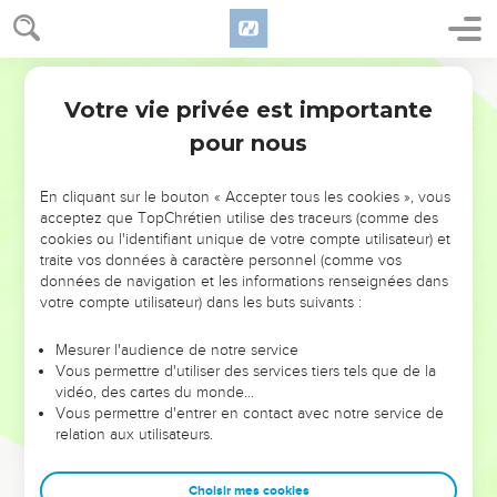
Votre vie privée est importante
pour nous
NE MANQUEZ PAS L’ÉVÉNEMENT
En cliquant sur le bouton « Accepter tous les cookies », vous
DE L’ANNÉE !
acceptez que TopChrétien utilise des traceurs (comme des
cookies ou l'identifiant unique de votre compte utilisateur) et
ET SI LEURS ERREURS POUVAIENT VOUS ÉVITER LES
traite vos données à caractère personnel (comme vos
VOTRES ?
données de navigation et les informations renseignées dans
votre compte utilisateur) dans les buts suivants :
On admire souvent les leaders pour leurs réussites, leur impact,
leur foi ou leur vision. Mais on voit moins les doutes, les erreurs
Mesurer l'audience de notre service
Vous permettre d'utiliser des services tiers tels que de la
et les saisons difficiles qu'ils ont traversés, alors même que ce
vidéo, des cartes du monde…
sont elles qui les ont façonnés.
Vous permettre d'entrer en contact avec notre service de
relation aux utilisateurs.
Dans cette conférence, leaders, entrepreneurs, et responsables
reviennent sur les erreurs marquantes de leur parcours et les
clés pour avancer avec plus de sagesse afin que leurs erreurs
Choisir mes cookies