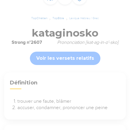
TopChrétien
TopBible
Lexique Hébreu / Grec
kataginosko
Strong n°2607
Prononciation [kat-ag-in-o'-sko]
Voir les versets relatifs
Définition
trouver une faute, blâmer
accuser, condamner, prononcer une peine