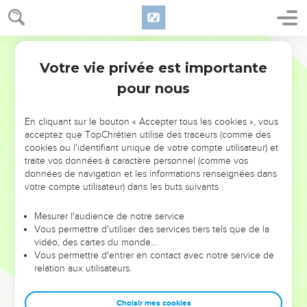
Votre vie privée est importante
pour nous
NE MANQUEZ PAS L’ÉVÉNEMENT
En cliquant sur le bouton « Accepter tous les cookies », vous
DE L’ANNÉE !
acceptez que TopChrétien utilise des traceurs (comme des
cookies ou l'identifiant unique de votre compte utilisateur) et
ET SI LEURS ERREURS POUVAIENT VOUS ÉVITER LES
traite vos données à caractère personnel (comme vos
VOTRES ?
données de navigation et les informations renseignées dans
votre compte utilisateur) dans les buts suivants :
On admire souvent les leaders pour leurs réussites, leur impact,
leur foi ou leur vision. Mais on voit moins les doutes, les erreurs
Mesurer l'audience de notre service
Vous permettre d'utiliser des services tiers tels que de la
et les saisons difficiles qu'ils ont traversés, alors même que ce
vidéo, des cartes du monde…
sont elles qui les ont façonnés.
Vous permettre d'entrer en contact avec notre service de
relation aux utilisateurs.
Dans cette conférence, leaders, entrepreneurs, et responsables
reviennent sur les erreurs marquantes de leur parcours et les
clés pour avancer avec plus de sagesse afin que leurs erreurs
Choisir mes cookies