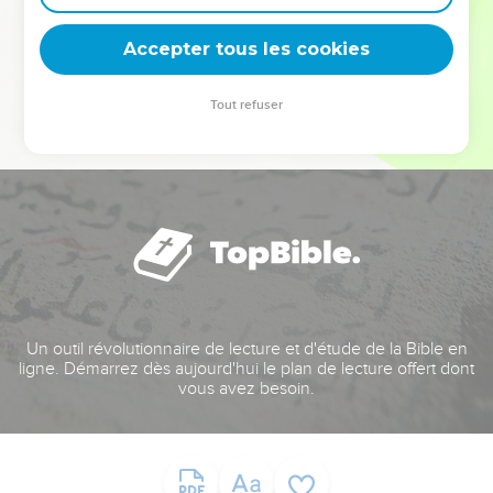
deviennent vos tremplins. Que vous guidiez un ministère, une
équipe, un groupe ou une famille, leur expérience est faite
Accepter tous les cookies
pour vous.
Tout refuser
Je découvre l’événement
Un outil révolutionnaire de lecture et d'étude de la Bible en
ligne. Démarrez dès aujourd'hui le plan de lecture offert dont
vous avez besoin.