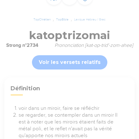
TopChrétien
TopBible
Lexique Hébreu / Grec
katoptrizomai
Strong n°2734
Prononciation [kat-op-trid'-zom-ahee]
Voir les versets relatifs
Définition
voir dans un miroir, faire se réfléchir
se regarder, se contempler dans un miroir Il
est à noter que les miroirs étaient faits de
métal poli, et le reflet n'avait pas la vérité
qu'apporte nos miroirs actuels