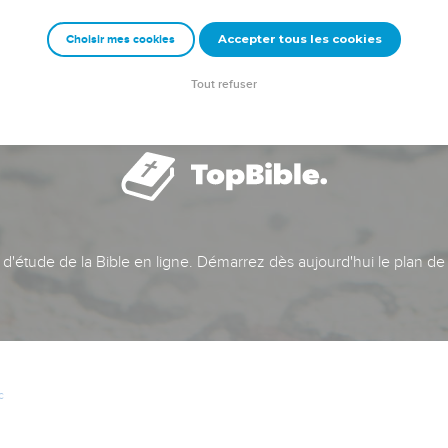
Accepter tous les cookies
Choisir mes cookies
Tout refuser
t d'étude de la Bible en ligne. Démarrez dès aujourd'hui le plan de
c