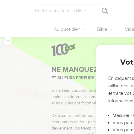
Au quotidien
Bible
Vid
Vot
NE MANQUEZ PAS L’ÉVÉ
ET SI LEURS ERREURS POUVAIENT VOUS 
En cliquant 
utilise des 
On admire souvent les leaders pour leurs réussi
et traite vo
moins les doutes, les erreurs et les saisons di
informations
elles qui les ont façonnés.
Mesurer l'
Dans cette conférence, leaders, entrepreneur
marquantes de leur parcours et les clés pour
Vous perme
deviennent vos tremplins. Que vous guidiez 
Vous perme