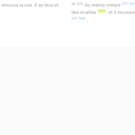
18
2532
2112
391
etrouva la vue. Il se leva et
Au même instant
3013
des écailles
, et il recouv
907
5681
;