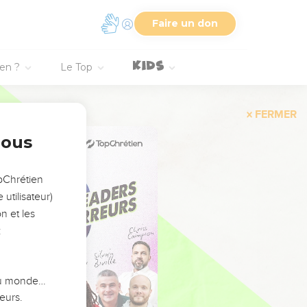
Faire un don
ien ?
Le Top
FERMER
nous
opChrétien
utilisateur)
n et les
:
 du monde…
eurs.