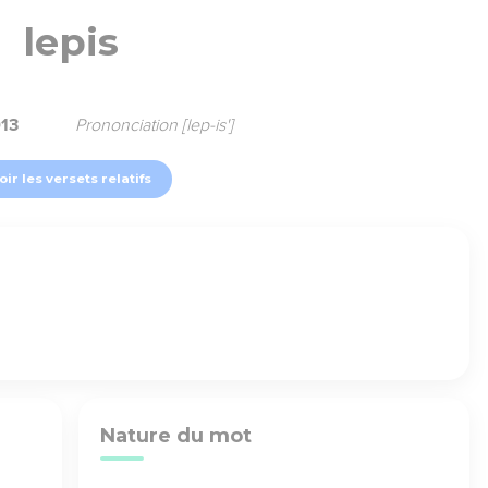
lepis
013
Prononciation [lep-is']
oir les versets relatifs
Nature du mot