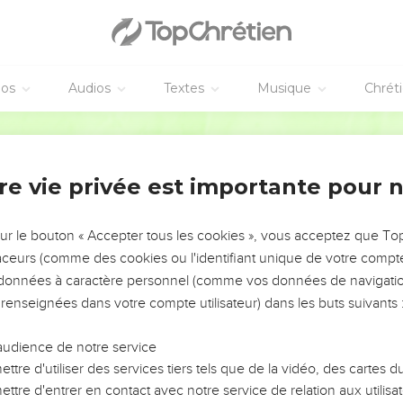
éos
Audios
Textes
Musique
Chrét
re vie privée est importante pour 
NEMENT DE L’ANNÉE !
ÉVITER LES VOTRES ?
sur le bouton « Accepter tous les cookies », vous acceptez que T
traceurs (comme des cookies ou l'identifiant unique de votre compte 
tes, leur impact, leur foi ou leur vision. Mais on voit
s données à caractère personnel (comme vos données de navigatio
fficiles qu'ils ont traversés, alors même que ce sont
 renseignées dans votre compte utilisateur) dans les buts suivants 
audience de notre service
s, et responsables reviennent sur les erreurs
 avancer avec plus de sagesse afin que leurs erreurs
ttre d'utiliser des services tiers tels que de la vidéo, des cartes
un ministère, une équipe, un groupe ou une famille,
ttre d'entrer en contact avec notre service de relation aux utilisat