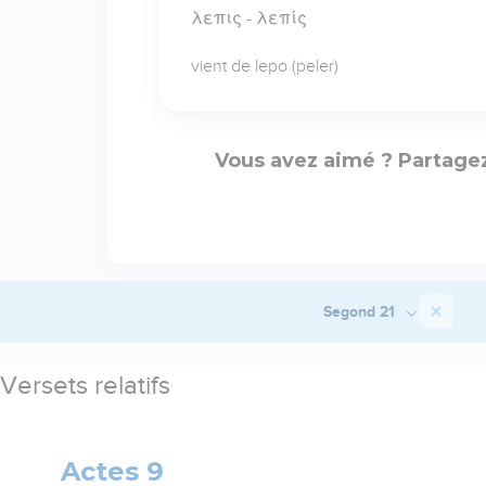
λεπις - λεπίς
vient de lepo (peler)
Vous avez aimé ? Partagez
Segond 21
Versets relatifs
Actes 9