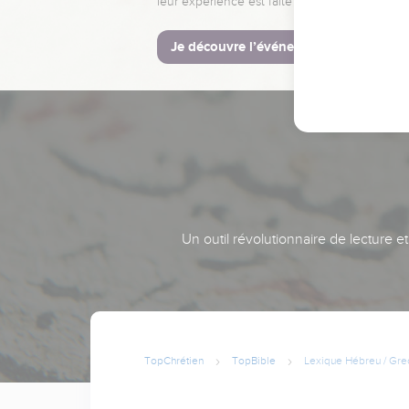
leur expérience est faite pour vous.
Je découvre l’événement
Un outil révolutionnaire de lecture e
TopChrétien
TopBible
Lexique Hébreu / Gre