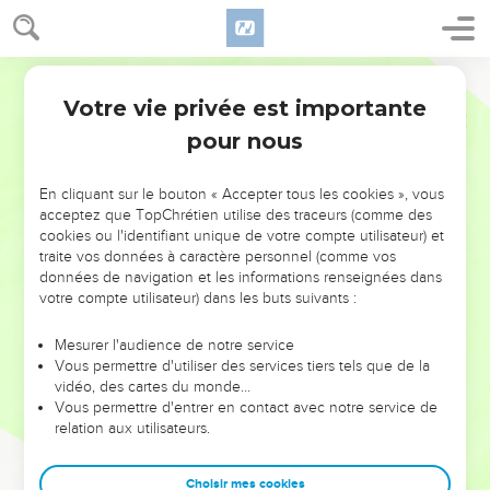
Votre vie privée est importante
pour nous
NE MANQUEZ PAS L’ÉVÉNEMENT
En cliquant sur le bouton « Accepter tous les cookies », vous
DE L’ANNÉE !
acceptez que TopChrétien utilise des traceurs (comme des
cookies ou l'identifiant unique de votre compte utilisateur) et
ET SI LEURS ERREURS POUVAIENT VOUS ÉVITER LES
traite vos données à caractère personnel (comme vos
VOTRES ?
données de navigation et les informations renseignées dans
votre compte utilisateur) dans les buts suivants :
On admire souvent les leaders pour leurs réussites, leur impact,
leur foi ou leur vision. Mais on voit moins les doutes, les erreurs
Mesurer l'audience de notre service
Vous permettre d'utiliser des services tiers tels que de la
et les saisons difficiles qu'ils ont traversés, alors même que ce
vidéo, des cartes du monde…
sont elles qui les ont façonnés.
Vous permettre d'entrer en contact avec notre service de
relation aux utilisateurs.
Dans cette conférence, leaders, entrepreneurs, et responsables
reviennent sur les erreurs marquantes de leur parcours et les
clés pour avancer avec plus de sagesse afin que leurs erreurs
Choisir mes cookies