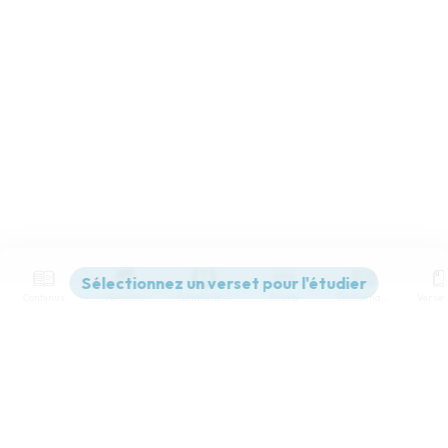
Contenus
Versions
Commentaires
Strong
Dictionnaire
Paramètres de lecture
Afficher les numéros de versets