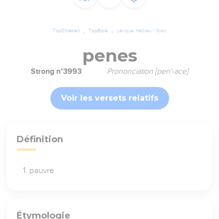
TopChrétien
TopBible
Lexique Hébreu / Grec
penes
Strong n°3993
Prononciation [pen'-ace]
Voir les versets relatifs
Définition
pauvre
Étymologie