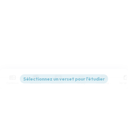
Contenus
Versions
Commentaires
Strong
Dictionnaire
Paramètres de lecture
Afficher les numéros de versets