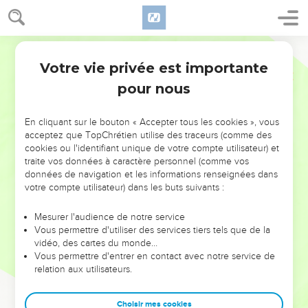
Votre vie privée est importante
pour nous
NE MANQUEZ PAS L’ÉVÉNEMENT
En cliquant sur le bouton « Accepter tous les cookies », vous
DE L’ANNÉE !
acceptez que TopChrétien utilise des traceurs (comme des
cookies ou l'identifiant unique de votre compte utilisateur) et
ET SI LEURS ERREURS POUVAIENT VOUS ÉVITER LES
traite vos données à caractère personnel (comme vos
VOTRES ?
données de navigation et les informations renseignées dans
votre compte utilisateur) dans les buts suivants :
On admire souvent les leaders pour leurs réussites, leur impact,
leur foi ou leur vision. Mais on voit moins les doutes, les erreurs
Mesurer l'audience de notre service
Vous permettre d'utiliser des services tiers tels que de la
et les saisons difficiles qu'ils ont traversés, alors même que ce
vidéo, des cartes du monde…
sont elles qui les ont façonnés.
Vous permettre d'entrer en contact avec notre service de
relation aux utilisateurs.
Dans cette conférence, leaders, entrepreneurs, et responsables
reviennent sur les erreurs marquantes de leur parcours et les
clés pour avancer avec plus de sagesse afin que leurs erreurs
Choisir mes cookies