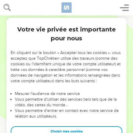
Votre vie privée est importante
pour nous
NE MANQUEZ PAS L’ÉVÉNEMENT
En cliquant sur le bouton « Accepter tous les cookies », vous
DE L’ANNÉE !
acceptez que TopChrétien utilise des traceurs (comme des
cookies ou l'identifiant unique de votre compte utilisateur) et
ET SI LEURS ERREURS POUVAIENT VOUS ÉVITER LES
traite vos données à caractère personnel (comme vos
VOTRES ?
données de navigation et les informations renseignées dans
votre compte utilisateur) dans les buts suivants :
On admire souvent les leaders pour leurs réussites, leur impact,
leur foi ou leur vision. Mais on voit moins les doutes, les erreurs
Mesurer l'audience de notre service
Vous permettre d'utiliser des services tiers tels que de la
et les saisons difficiles qu'ils ont traversés, alors même que ce
vidéo, des cartes du monde…
sont elles qui les ont façonnés.
Vous permettre d'entrer en contact avec notre service de
relation aux utilisateurs.
Dans cette conférence, leaders, entrepreneurs, et responsables
reviennent sur les erreurs marquantes de leur parcours et les
clés pour avancer avec plus de sagesse afin que leurs erreurs
Choisir mes cookies