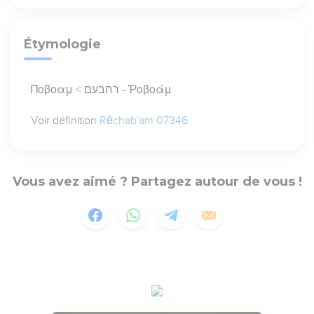
Étymologie
Ποβοαμ < רחבעם - Ῥοβοάμ
Voir définition
Rĕchab`am 07346
Vous avez aimé ? Partagez autour de vous !