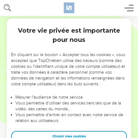
Votre vie privée est importante
pour nous
NE MANQUEZ PAS L’ÉVÉNEMENT
En cliquant sur le bouton « Accepter tous les cookies », vous
DE L’ANNÉE !
acceptez que TopChrétien utilise des traceurs (comme des
cookies ou l'identifiant unique de votre compte utilisateur) et
ET SI LEURS ERREURS POUVAIENT VOUS ÉVITER LES
traite vos données à caractère personnel (comme vos
VOTRES ?
données de navigation et les informations renseignées dans
votre compte utilisateur) dans les buts suivants :
On admire souvent les leaders pour leurs réussites, leur impact,
leur foi ou leur vision. Mais on voit moins les doutes, les erreurs
Mesurer l'audience de notre service
Vous permettre d'utiliser des services tiers tels que de la
et les saisons difficiles qu'ils ont traversés, alors même que ce
vidéo, des cartes du monde…
sont elles qui les ont façonnés.
Vous permettre d'entrer en contact avec notre service de
relation aux utilisateurs.
Dans cette conférence, leaders, entrepreneurs, et responsables
reviennent sur les erreurs marquantes de leur parcours et les
clés pour avancer avec plus de sagesse afin que leurs erreurs
Choisir mes cookies