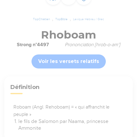
TopChrétien
TopBible
Lexique Hébreu / Grec
Rhoboam
Strong n°4497
Prononciation [hrob-o-am']
Voir les versets relatifs
Définition
Roboam (Angl. Rehoboam) = « qui affranchit le
peuple »
le fils de Salomon par Naama, princesse
Ammonite