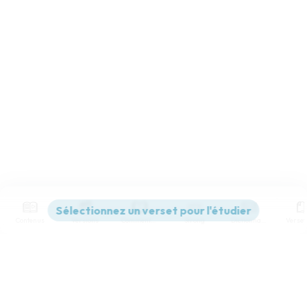
Contenus
Versions
Commentaires
Strong
Dictionnaire
Paramètres de lecture
Afficher les numéros de versets