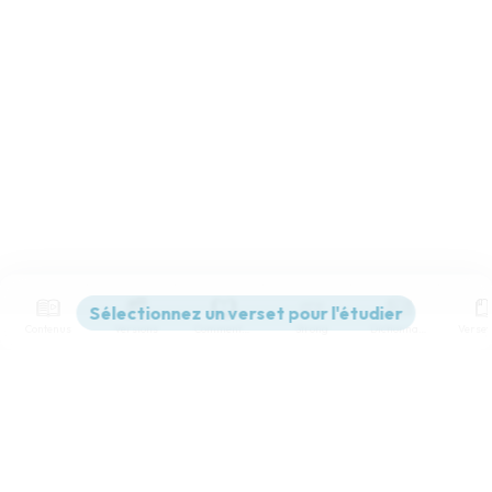
Contenus
Versions
Commentaires
Strong
Dictionnaire
Paramètres de lecture
Afficher les numéros de versets