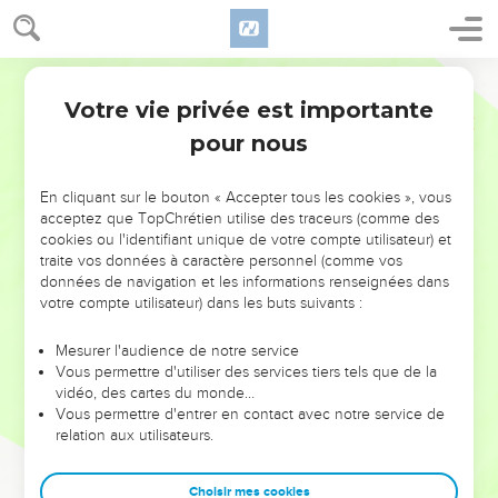
Votre vie privée est importante
pour nous
NE MANQUEZ PAS L’ÉVÉNEMENT
En cliquant sur le bouton « Accepter tous les cookies », vous
DE L’ANNÉE !
acceptez que TopChrétien utilise des traceurs (comme des
cookies ou l'identifiant unique de votre compte utilisateur) et
ET SI LEURS ERREURS POUVAIENT VOUS ÉVITER LES
traite vos données à caractère personnel (comme vos
VOTRES ?
données de navigation et les informations renseignées dans
votre compte utilisateur) dans les buts suivants :
On admire souvent les leaders pour leurs réussites, leur impact,
leur foi ou leur vision. Mais on voit moins les doutes, les erreurs
Mesurer l'audience de notre service
Vous permettre d'utiliser des services tiers tels que de la
et les saisons difficiles qu'ils ont traversés, alors même que ce
vidéo, des cartes du monde…
sont elles qui les ont façonnés.
Vous permettre d'entrer en contact avec notre service de
relation aux utilisateurs.
Dans cette conférence, leaders, entrepreneurs, et responsables
reviennent sur les erreurs marquantes de leur parcours et les
clés pour avancer avec plus de sagesse afin que leurs erreurs
Choisir mes cookies