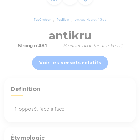
TopChrétien
TopBible
Lexique Hébreu / Grec
antikru
Strong n°481
Prononciation [an-tee-kroo']
Voir les versets relatifs
Définition
opposé, face à face
Étymologie