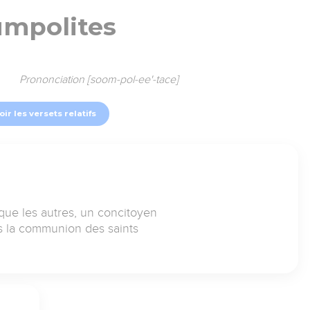
umpolites
Prononciation [soom-pol-ee'-tace]
oir les versets relatifs
ue les autres, un concitoyen
s la communion des saints