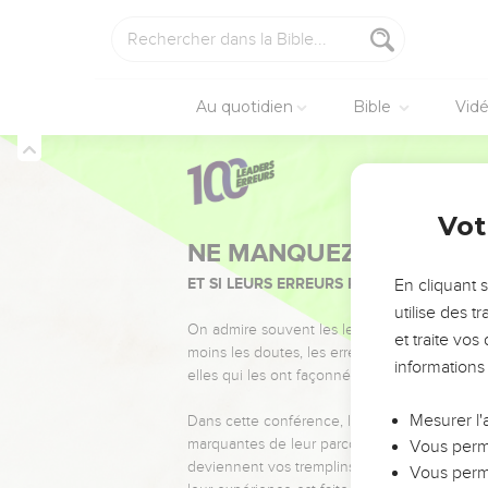
Au quotidien
Bible
Vid
Vot
NE MANQUEZ PAS L’ÉVÉ
ET SI LEURS ERREURS POUVAIENT VOUS 
En cliquant 
utilise des 
On admire souvent les leaders pour leurs réussi
et traite vo
moins les doutes, les erreurs et les saisons di
informations
elles qui les ont façonnés.
Mesurer l'
Dans cette conférence, leaders, entrepreneur
marquantes de leur parcours et les clés pour
Vous perme
deviennent vos tremplins. Que vous guidiez 
Vous perme