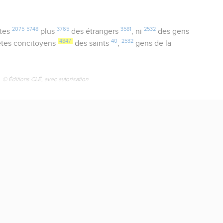
2075
5748
3765
3581
2532
êtes
plus
des étrangers
, ni
des gens
4847
40
2532
tes concitoyens
des saints
,
gens de la
© Éditions CLÉ, avec autorisation