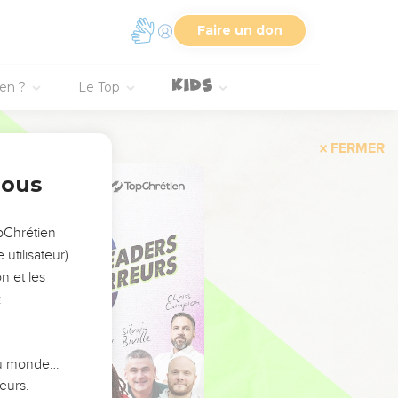
Faire un don
ien ?
Le Top
FERMER
nous
opChrétien
utilisateur)
n et les
:
 du monde…
eurs.