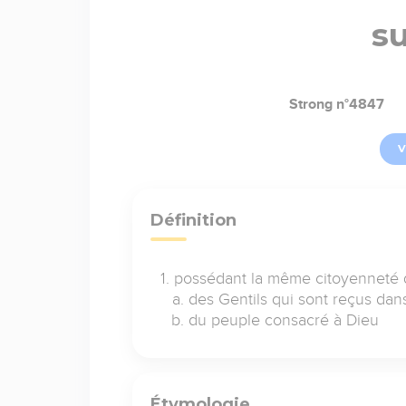
s
Strong n°4847
V
Définition
possédant la même citoyenneté q
des Gentils qui sont reçus dan
du peuple consacré à Dieu
Étymologie