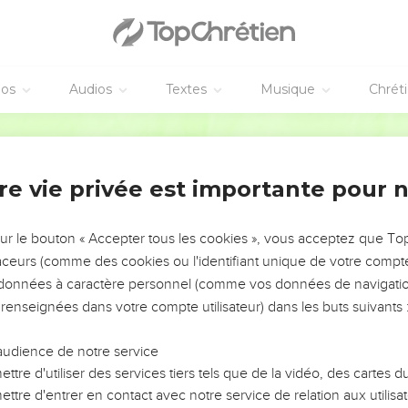
éos
Audios
Textes
Musique
Chrét
re vie privée est importante pour 
NEMENT DE L’ANNÉE !
ÉVITER LES VOTRES ?
sur le bouton « Accepter tous les cookies », vous acceptez que T
traceurs (comme des cookies ou l'identifiant unique de votre compte 
tes, leur impact, leur foi ou leur vision. Mais on voit
s données à caractère personnel (comme vos données de navigatio
fficiles qu'ils ont traversés, alors même que ce sont
 renseignées dans votre compte utilisateur) dans les buts suivants 
audience de notre service
s, et responsables reviennent sur les erreurs
 avancer avec plus de sagesse afin que leurs erreurs
ttre d'utiliser des services tiers tels que de la vidéo, des cartes
un ministère, une équipe, un groupe ou une famille,
ttre d'entrer en contact avec notre service de relation aux utilisat