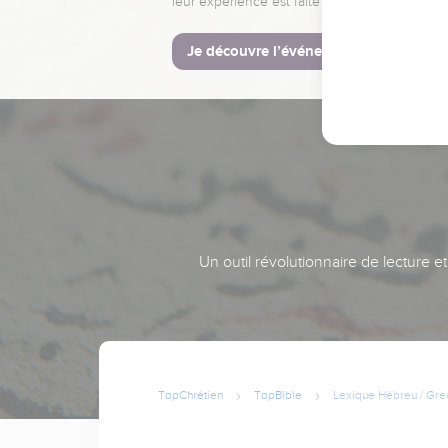
leur expérience est faite pour vous.
Je découvre l’événement
Un outil révolutionnaire de lecture e
TopChrétien
TopBible
Lexique Hébreu / Gre