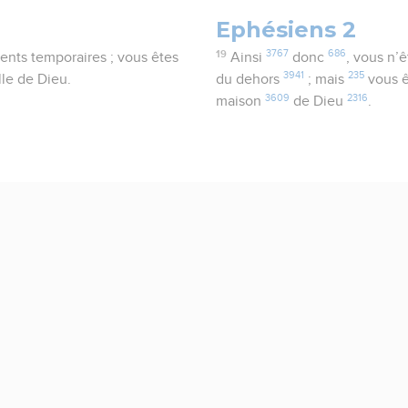
Ephésiens 2
19
3767
686
dents temporaires ; vous êtes
Ainsi
donc
, vous n’
3941
235
lle de Dieu.
du dehors
; mais
vous ê
3609
2316
maison
de Dieu
.