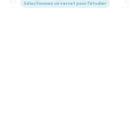
Contenus
Versions
Commentaires
Strong
Dictionnaire
Paramètres de lecture
Afficher les numéros de versets
Mode dyslexique
Désactivé
Simple
Coul
eur
Police d'écriture
Serif
Sans-serif
Taille de texte
Grand
Moyen
Petit