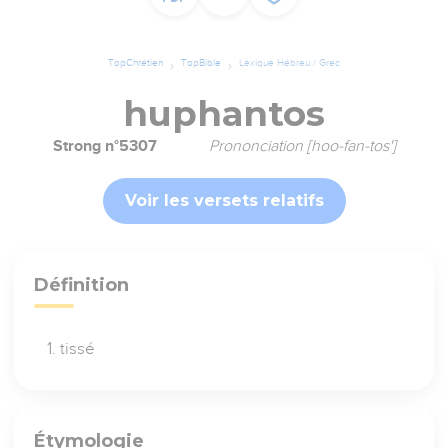
TopChrétien
TopBible
Lexique Hébreu / Grec
huphantos
Strong n°5307
Prononciation [hoo-fan-tos']
Voir les versets relatifs
Définition
tissé
Étymologie