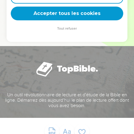
deviennent vos tremplins. Que vous guidiez un ministère, une
équipe, un groupe ou une famille, leur expérience est faite
Accepter tous les cookies
pour vous.
Tout refuser
Je découvre l’événement
Un outil révolutionnaire de lecture et d'étude de la Bible en
ligne. Démarrez dès aujourd'hui le plan de lecture offert dont
vous avez besoin.