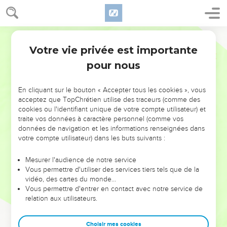
Votre vie privée est importante
pour nous
NE MANQUEZ PAS L’ÉVÉNEMENT
En cliquant sur le bouton « Accepter tous les cookies », vous
DE L’ANNÉE !
acceptez que TopChrétien utilise des traceurs (comme des
cookies ou l'identifiant unique de votre compte utilisateur) et
ET SI LEURS ERREURS POUVAIENT VOUS ÉVITER LES
traite vos données à caractère personnel (comme vos
VOTRES ?
données de navigation et les informations renseignées dans
votre compte utilisateur) dans les buts suivants :
On admire souvent les leaders pour leurs réussites, leur impact,
leur foi ou leur vision. Mais on voit moins les doutes, les erreurs
Mesurer l'audience de notre service
Vous permettre d'utiliser des services tiers tels que de la
et les saisons difficiles qu'ils ont traversés, alors même que ce
vidéo, des cartes du monde…
sont elles qui les ont façonnés.
Vous permettre d'entrer en contact avec notre service de
relation aux utilisateurs.
Dans cette conférence, leaders, entrepreneurs, et responsables
reviennent sur les erreurs marquantes de leur parcours et les
clés pour avancer avec plus de sagesse afin que leurs erreurs
Choisir mes cookies