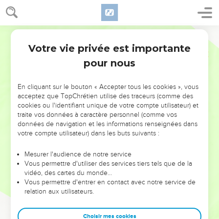
Votre vie privée est importante
pour nous
NE MANQUEZ PAS L’ÉVÉNEMENT
En cliquant sur le bouton « Accepter tous les cookies », vous
DE L’ANNÉE !
acceptez que TopChrétien utilise des traceurs (comme des
cookies ou l'identifiant unique de votre compte utilisateur) et
ET SI LEURS ERREURS POUVAIENT VOUS ÉVITER LES
traite vos données à caractère personnel (comme vos
VOTRES ?
données de navigation et les informations renseignées dans
votre compte utilisateur) dans les buts suivants :
On admire souvent les leaders pour leurs réussites, leur impact,
leur foi ou leur vision. Mais on voit moins les doutes, les erreurs
Mesurer l'audience de notre service
Vous permettre d'utiliser des services tiers tels que de la
et les saisons difficiles qu'ils ont traversés, alors même que ce
vidéo, des cartes du monde…
sont elles qui les ont façonnés.
Vous permettre d'entrer en contact avec notre service de
relation aux utilisateurs.
Dans cette conférence, leaders, entrepreneurs, et responsables
reviennent sur les erreurs marquantes de leur parcours et les
clés pour avancer avec plus de sagesse afin que leurs erreurs
Choisir mes cookies