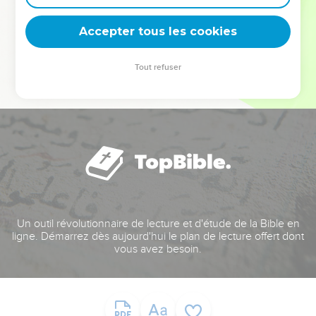
deviennent vos tremplins. Que vous guidiez un ministère, une
équipe, un groupe ou une famille, leur expérience est faite
Accepter tous les cookies
pour vous.
Tout refuser
Je découvre l’événement
Un outil révolutionnaire de lecture et d'étude de la Bible en
ligne. Démarrez dès aujourd'hui le plan de lecture offert dont
vous avez besoin.