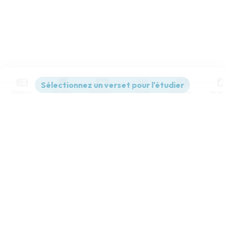
Contenus
Versions
Commentaires
Strong
Dictionnaire
Paramètres de lecture
Afficher les numéros de versets
Mode dyslexique
Désactivé
Simple
Coul
eur