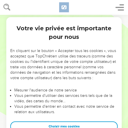
Votre vie privée est importante
pour nous
NE MANQUEZ PAS L’ÉVÉNEMENT
En cliquant sur le bouton « Accepter tous les cookies », vous
DE L’ANNÉE !
acceptez que TopChrétien utilise des traceurs (comme des
cookies ou l'identifiant unique de votre compte utilisateur) et
ET SI LEURS ERREURS POUVAIENT VOUS ÉVITER LES
traite vos données à caractère personnel (comme vos
VOTRES ?
données de navigation et les informations renseignées dans
votre compte utilisateur) dans les buts suivants :
On admire souvent les leaders pour leurs réussites, leur impact,
leur foi ou leur vision. Mais on voit moins les doutes, les erreurs
Mesurer l'audience de notre service
Vous permettre d'utiliser des services tiers tels que de la
et les saisons difficiles qu'ils ont traversés, alors même que ce
vidéo, des cartes du monde…
sont elles qui les ont façonnés.
Vous permettre d'entrer en contact avec notre service de
relation aux utilisateurs.
Dans cette conférence, leaders, entrepreneurs, et responsables
reviennent sur les erreurs marquantes de leur parcours et les
clés pour avancer avec plus de sagesse afin que leurs erreurs
Choisir mes cookies