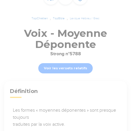
TopChrétien
TopBible
Lexique Hébreu / Grec
Voix - Moyenne
Déponente
Strong n°5788
Voir les versets relatifs
Définition
Les formes « moyennes déponentes » sont presque
toujours
traduites par la voix active.