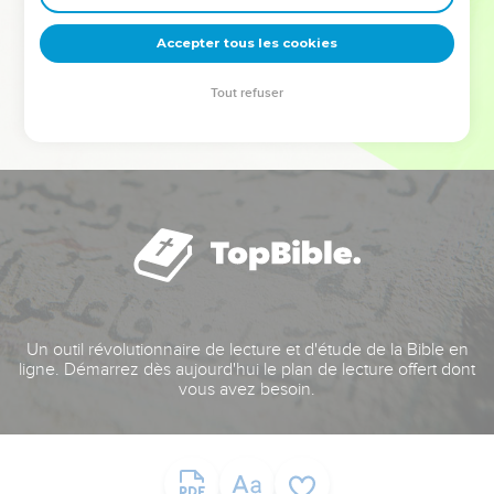
deviennent vos tremplins. Que vous guidiez un ministère, une
équipe, un groupe ou une famille, leur expérience est faite
Accepter tous les cookies
pour vous.
Tout refuser
Je découvre l’événement
Un outil révolutionnaire de lecture et d'étude de la Bible en
ligne. Démarrez dès aujourd'hui le plan de lecture offert dont
vous avez besoin.