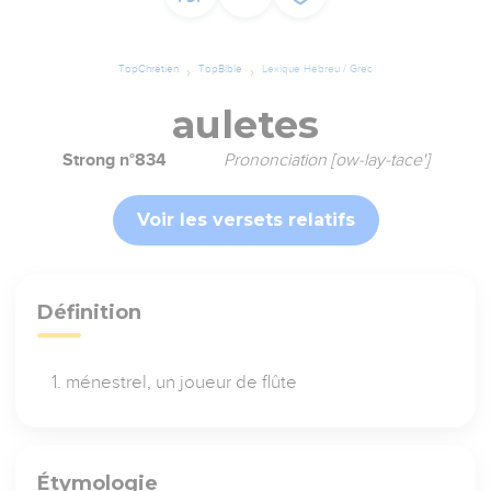
TopChrétien
TopBible
Lexique Hébreu / Grec
auletes
Strong n°834
Prononciation [ow-lay-tace']
Voir les versets relatifs
Définition
ménestrel, un joueur de flûte
Étymologie