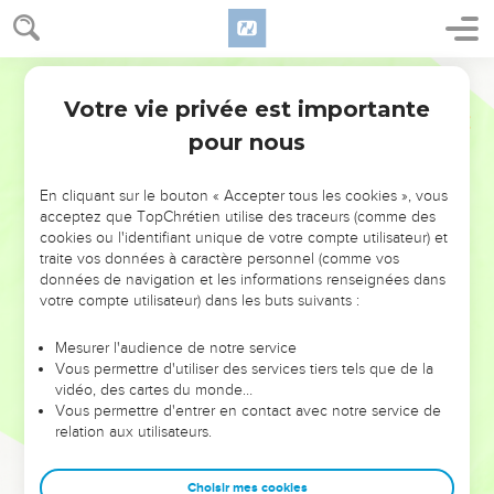
Votre vie privée est importante
pour nous
NE MANQUEZ PAS L’ÉVÉNEMENT
En cliquant sur le bouton « Accepter tous les cookies », vous
DE L’ANNÉE !
acceptez que TopChrétien utilise des traceurs (comme des
cookies ou l'identifiant unique de votre compte utilisateur) et
ET SI LEURS ERREURS POUVAIENT VOUS ÉVITER LES
traite vos données à caractère personnel (comme vos
VOTRES ?
données de navigation et les informations renseignées dans
votre compte utilisateur) dans les buts suivants :
On admire souvent les leaders pour leurs réussites, leur impact,
leur foi ou leur vision. Mais on voit moins les doutes, les erreurs
Mesurer l'audience de notre service
Vous permettre d'utiliser des services tiers tels que de la
et les saisons difficiles qu'ils ont traversés, alors même que ce
vidéo, des cartes du monde…
sont elles qui les ont façonnés.
Vous permettre d'entrer en contact avec notre service de
relation aux utilisateurs.
Dans cette conférence, leaders, entrepreneurs, et responsables
reviennent sur les erreurs marquantes de leur parcours et les
clés pour avancer avec plus de sagesse afin que leurs erreurs
Choisir mes cookies