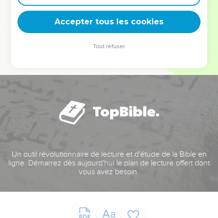
deviennent vos tremplins. Que vous guidiez un ministère, une
équipe, un groupe ou une famille, leur expérience est faite
Accepter tous les cookies
pour vous.
Tout refuser
Je découvre l’événement
Un outil révolutionnaire de lecture et d'étude de la Bible en
ligne. Démarrez dès aujourd'hui le plan de lecture offert dont
vous avez besoin.